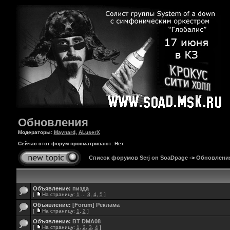
Обновления
Модераторы:
Maynard
,
ALuserX
Сейчас этот форум просматривают: Нет
Список форумов Serj on SoaDpage
->
Обновлени
Объявление:
пизда
[
На страницу:
1
...
3
,
4
,
5
]
Объявление:
[Forum] Реклама
[
На страницу:
1
,
2
]
Объявление:
BT DMA08
[
На страницу:
1
,
2
,
3
,
4
]