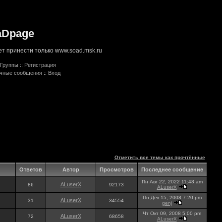
aDpage
т принести только www.soad.msk.ru
Группы
::
Регистрация
ичные сообщения
::
Вход
Отметить все темы как прочтённые
Ответов
Автор
Просмотров
Последнее сообщение
Пн Авг 22, 2022 11:48 am
ALuserX
86
92173
ALuserX
Пн Дек 15, 2008 7:20 pm
ALuserX
31
34554
genj
Чт Окт 09, 2008 5:00 pm
ALuserX
72
68658
ALuserX