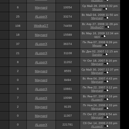
ALuserX
Ср Май 28, 2008 5:32 pm
6
Maynard
10054
Мишка
Вс Май 04, 2008 11:50 am
ALuserX
25
33274
Maynard
Вс Апр 27, 2008 11:28 pm
WodkaGT
108
74459
WodkaGT
Вс Мар 16, 2008 12:34 am
18
Maynard
15589
genj
Пн Янв 07, 2008 9:09 pm
ALuserX
37
36374
Мишка
Вс Дек 02, 2007 12:15 am
ALuserX
21
31108
Sandra
Чт Окт 18, 2007 9:16 pm
8
ALuserX
11202
Maynard
Ср Май 30, 2007 12:37 pm
2
Maynard
8555
Maynard
Вс Фев 04, 2007 4:43 pm
0
Maynard
8494
Maynard
Пн Янв 22, 2007 3:12 pm
9
ALuserX
10661
Maynard
Вс Янв 07, 2007 7:16 pm
7
ALuserX
10096
ALuserX
Пт Ноя 24, 2006 2:33 pm
2
Maynard
9135
Maynard
Пт Окт 27, 2006 8:54 am
0
Maynard
11307
Maynard
Сб Окт 14, 2006 2:03 pm
0
ALuserX
221781
ALuserX