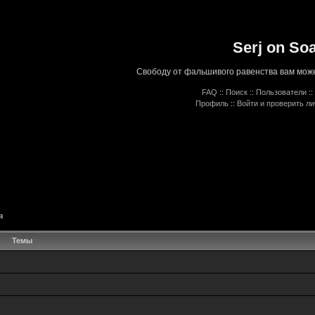
Serj on So
Свободу от фальшивого равенства вам може
FAQ
::
Поиск
::
Пользователи
::
Профиль
::
Войти и проверить л
я
Темы