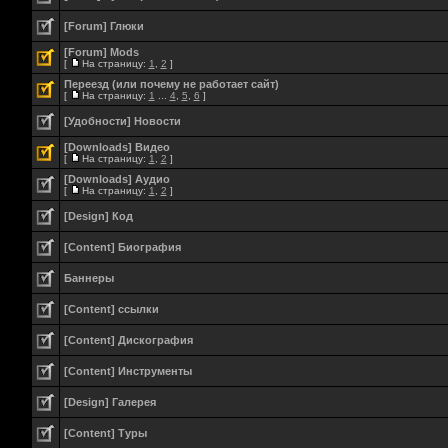
[Forum] Глюки
[Forum] Mods
[
На страницу:
1
,
2
]
Переезд (или почему не работает сайт)
[
На страницу:
1
...
4
,
5
,
6
]
[Удобности] Новости
[Downloads] Видео
[
На страницу:
1
,
2
]
[Downloads] Аудио
[
На страницу:
1
,
2
]
[Design] Код
[Content] Биография
Баннеры
[Content] ссылки
[Content] Дискография
[Content] Инструменты
[Design] Галерея
[Content] Туры