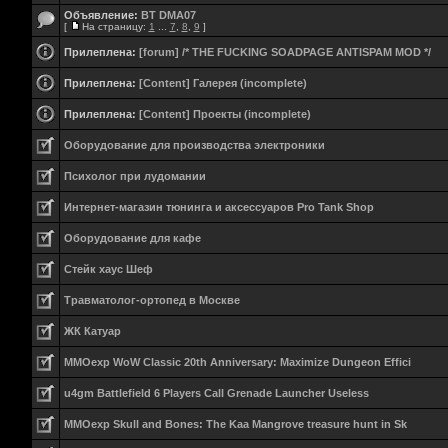
Объявление:
BT DMA07
[
На страницу:
1
...
7
,
8
,
9
]
Прилеплена:
[forum] /* THE FUCKING SOADPAGE ANTISPAM MOD */
Прилеплена:
[Content] Галерея (incomplete)
Прилеплена:
[Content] Проекты (incomplete)
Оборудование для производства электроники
Психолог при лудомании
Интернет-магазин тюнинга и аксессуаров Pro Tank Shop
Оборудование для кафе
Стейк хаус Шеф
Травматолог-ортопед в Москве
ЖК Катуар
MMOexp WoW Classic 20th Anniversary: Maximize Dungeon Effici
u4gm Battlefield 6 Players Call Grenade Launcher Useless
MMOexp Skull and Bones: The Kaa Mangrove treasure hunt in Sk