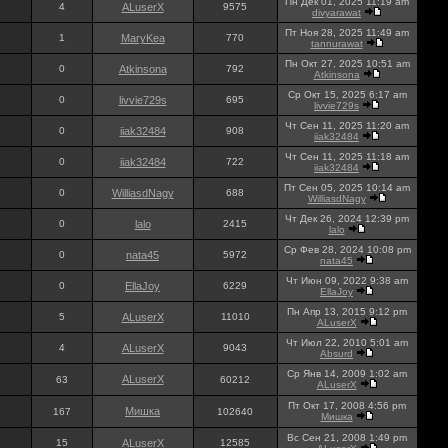
Пн Дек 01, 2025 11:19 am
4
ALuserX
9575
divyarawat
Пт Ноя 28, 2025 11:49 am
1
MaryKea
770
tannurawat
Пн Окт 27, 2025 10:51 am
0
Atkinsona
792
Atkinsona
Ср Окт 15, 2025 6:17 am
0
livvie729s
695
livvie729s
Чт Сен 11, 2025 11:20 am
0
iiak32484
908
iiak32484
Чт Сен 11, 2025 11:18 am
0
iiak32484
722
iiak32484
Пт Сен 05, 2025 10:14 am
0
WilliasdNagy
688
WilliasdNagy
Чт Дек 26, 2024 12:39 pm
0
lalo
2415
lalo
Ср Фев 28, 2024 10:08 pm
0
nata45
5972
nata45
Чт Июн 09, 2022 9:38 am
0
EllaJoy
6229
EllaJoy
Пн Апр 13, 2015 9:12 pm
5
ALuserX
11010
ALuserX
Чт Июл 22, 2010 5:01 am
4
ALuserX
9043
Absurd
Ср Янв 14, 2009 1:02 am
ALuserX
63
60212
ALuserX
Пт Окт 17, 2008 4:56 pm
Мишка
167
102640
Мишка
Вс Сен 21, 2008 1:49 pm
15
ALuserX
12585