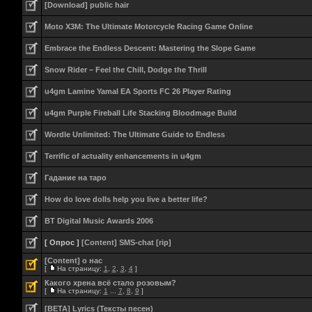
[Download] public hair
Moto X3M: The Ultimate Motorcycle Racing Game Online
Embrace the Endless Descent: Mastering the Slope Game
Snow Rider – Feel the Chill, Dodge the Thrill
u4gm Lamine Yamal EA Sports FC 26 Player Rating
u4gm Purple Fireball Life Stacking Bloodmage Build
Wordle Unlimited: The Ultimate Guide to Endless
Terrific of actuality enhancements in u4gm
Гадание на таро
How do love dolls help you live a better life?
BT Digital Music Awards 2006
[ Опрос ]
[Content] SMS-chat [rip]
[Content] о нас
[
На страницу:
1
,
2
,
3
,
4
]
Какого хрена всё стало розовым?
[
На страницу:
1
...
7
,
8
,
9
]
[BETA] Lyrics (Тексты песен)