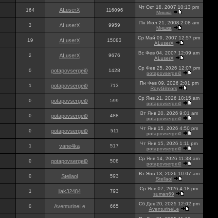
Чт Окт 18, 2007 10:13 pm
ALuserX
164
116096
Мишка
Пн Июл 21, 2008 2:08 am
3
ALuserX
9959
Мишка
Ср Май 09, 2007 12:57 pm
19
ALuserX
15083
ALuserX
Вс Фев 04, 2007 12:09 am
2
ALuserX
9676
ALuserX
Ср Фев 25, 2026 12:07 pm
0
potapovsergei0
1428
potapovsergei0
Пн Фев 09, 2026 2:01 pm
1
potapovsergei0
713
RoryGilmors
Ср Янв 21, 2026 10:15 am
0
potapovsergei0
599
potapovsergei0
Вт Янв 20, 2026 9:01 am
0
potapovsergei0
488
potapovsergei0
Чт Янв 15, 2026 4:50 pm
0
potapovsergei0
511
potapovsergei0
Чт Янв 15, 2026 1:11 pm
1
vane4ka
517
potapovsergei0
Ср Янв 14, 2026 11:38 am
0
potapovsergei0
508
potapovsergei0
Вт Янв 13, 2026 10:07 am
0
Stellaol
593
Stellaol
Ср Янв 07, 2026 4:18 pm
1
iiak32484
793
suman69
Сб Дек 20, 2025 12:02 pm
0
AventurineLe
665
AventurineLe