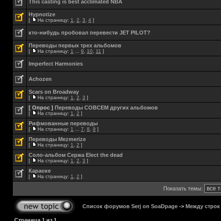
This casting is best acclimated NBA
Hypnotize
[
На страницу:
1
,
2
,
3
,
4
]
кто-нибудь пробовал перевести JET PILOT?
Переводы первых трех альбомов
[
На страницу:
1
...
9
,
10
,
11
]
Imperfect Harmonies
Achozen
Scars on Broadway
[
На страницу:
1
,
2
,
3
]
[ Опрос ]
Переводы СОВСЕМ других альбомов
[
На страницу:
1
,
2
]
Рифмованные переводы
[
На страницу:
1
...
7
,
8
,
9
]
Переводы Mezmerize
[
На страницу:
1
,
2
]
Соло-альбом Сержа Elect the dead
[
На страницу:
1
,
2
,
3
]
Караоке
[
На страницу:
1
,
2
]
Показать темы:
Список форумов Serj on SoaDpage
->
Между строк
Страница
1
из
1