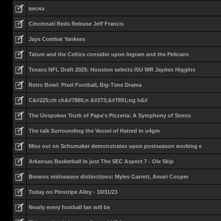
весна
Cincinnati Reds Release Jeff Francis
Jays Combat Yankees
Tatum and the Celtics consider upon Ingram and the Pelicans
Texans NFL Draft 2025: Houston selects ISU WR Jayden Higgins
Retro Bowl: Pixel Football, Big-Time Drama
C&#225;ch ch&#7885;n &#273;&#7891;ng h&#
The Unspoken Truth of Papa's Pizzeria: A Symphony of Stress
The talk Surrounding the Vessel of Hatred in u4gm
Miss out on Schumaker demonstrates upon postseason working e
Arkansas Basketball In just The SEC Aspect 7 - Ole Skip
Browns midseason distinctions: Myles Garrett, Amari Cooper
Today on Pinstripe Alley - 10/31/23
Nearly every football fan will be