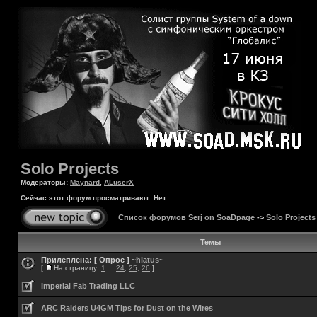
Solo Projects
Модераторы:
Maynard
,
ALuserX
Сейчас этот форум просматривают: Нет
Список форумов Serj on SoaDpage
->
Solo Projects
Темы
Прилеплена:
[ Опрос ]
~hiatus~
[
На страницу:
1
...
24
,
25
,
26
]
Imperial Fab Trading LLC
ARC Raiders U4GM Tips for Dust on the Wires