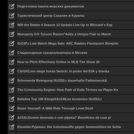
Подготовка пакета морских документов
Туристический центр Сахалин и Курилы
Will the Diablo 4 Season 12 Update Live Up to Blizzard's Exp
Monopoly GO Tycoon Racers"Adds a Unique Flair to March
IGGM's Late March Mega Sale: ARC Raiders Flashpoint Blueprin
Стационарные газоанализаторы в Москве
How to Pitch Effectively Online in MLB The Show 26
C&#243;mo elegir funda Switch: el poder del EVA y dise&a
Schonende Reinigung f&#252;r dauerhafte Farbintensit&
The Community Engine: How Path of Exile Thrives on Player Kn
Beliebte Top 100 Klingelt&#246;ne kostenlos f&#252;r
Brace Yourself: A Wild Ride Through Level Devil
&#191;Dormir desnuda o con pijama? Beneficios de usar pi
Eisseide-Pyjamas: Die Geheimwaffe gegen Sommerhitze im Schla