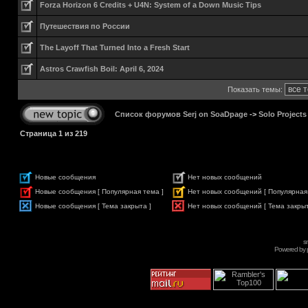
Forza Horizon 6 Credits + U4N: System of a Down Music Tips
Путешествия по России
The Layoff That Turned Into a Fresh Start
Astros Crawfish Boil: April 6, 2024
Показать темы:
Список форумов Serj on SoaDpage
->
Solo Projects
Страница
1
из
219
Новые сообщения
Нет новых сообщений
Новые сообщения [ Популярная тема ]
Нет новых сообщений [ Популярная
Новые сообщения [ Тема закрыта ]
Нет новых сообщений [ Тема закрыт
s
Powered by