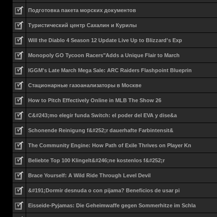
Подготовка пакета морских документов
Туристический центр Сахалин и Курилы
Will the Diablo 4 Season 12 Update Live Up to Blizzard's Exp
Monopoly GO Tycoon Racers"Adds a Unique Flair to March
IGGM's Late March Mega Sale: ARC Raiders Flashpoint Blueprin
Стационарные газоанализаторы в Москве
How to Pitch Effectively Online in MLB The Show 26
C&#243;mo elegir funda Switch: el poder del EVA y dise&a
Schonende Reinigung f&#252;r dauerhafte Farbintensit&
The Community Engine: How Path of Exile Thrives on Player Kn
Beliebte Top 100 Klingelt&#246;ne kostenlos f&#252;r
Brace Yourself: A Wild Ride Through Level Devil
&#191;Dormir desnuda o con pijama? Beneficios de usar pi
Eisseide-Pyjamas: Die Geheimwaffe gegen Sommerhitze im Schla