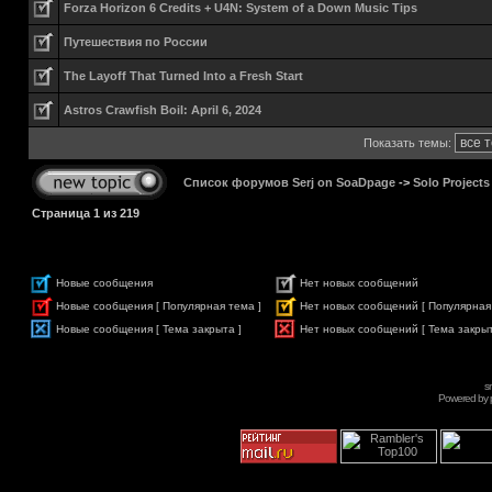
Forza Horizon 6 Credits + U4N: System of a Down Music Tips
Путешествия по России
The Layoff That Turned Into a Fresh Start
Astros Crawfish Boil: April 6, 2024
Показать темы:
Список форумов Serj on SoaDpage
->
Solo Projects
Страница
1
из
219
Новые сообщения
Нет новых сообщений
Новые сообщения [ Популярная тема ]
Нет новых сообщений [ Популярная
Новые сообщения [ Тема закрыта ]
Нет новых сообщений [ Тема закрыт
s
Powered by