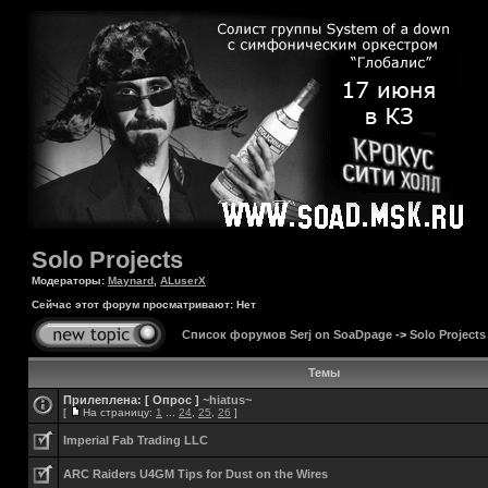
Solo Projects
Модераторы:
Maynard
,
ALuserX
Сейчас этот форум просматривают: Нет
Список форумов Serj on SoaDpage
->
Solo Projects
Темы
Прилеплена:
[ Опрос ]
~hiatus~
[
На страницу:
1
...
24
,
25
,
26
]
Imperial Fab Trading LLC
ARC Raiders U4GM Tips for Dust on the Wires