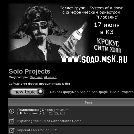
Solo Projects
Модераторы:
Maynard
,
ALuserX
Сейчас этот форум просматривают: Нет
Список форумов Serj on SoaDpage
->
Solo Projects
Темы
Прилеплена:
[ Опрос ]
~hiatus~
[
На страницу:
1
...
24
,
25
,
26
]
Exploring the Fun of Connections Game
Imperial Fab Trading LLC