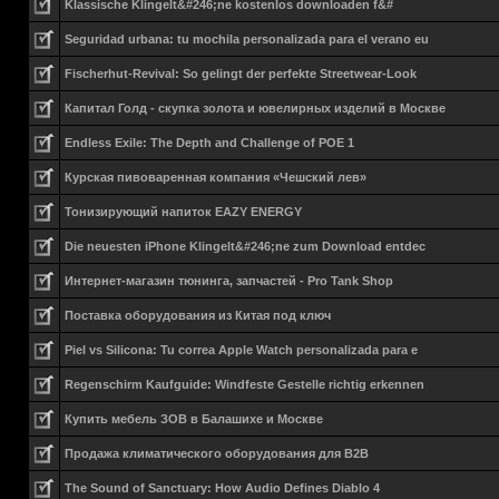
Klassische Klingelt&#246;ne kostenlos downloaden f&#
Seguridad urbana: tu mochila personalizada para el verano eu
Fischerhut-Revival: So gelingt der perfekte Streetwear-Look
Капитал Голд - скупка золота и ювелирных изделий в Москве
Endless Exile: The Depth and Challenge of POE 1
Курская пивоваренная компания «Чешский лев»
Тонизирующий напиток EAZY ENERGY
Die neuesten iPhone Klingelt&#246;ne zum Download entdec
Интернет-магазин тюнинга, запчастей - Pro Tank Shop
Поставка оборудования из Китая под ключ
Piel vs Silicona: Tu correa Apple Watch personalizada para e
Regenschirm Kaufguide: Windfeste Gestelle richtig erkennen
Купить мебель ЗОВ в Балашихе и Москве
Продажа климатического оборудования для B2B
The Sound of Sanctuary: How Audio Defines Diablo 4