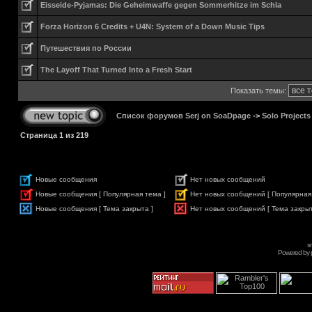
Eisseide-Pyjamas: Die Geheimwaffe gegen Sommerhitze im Schla
Forza Horizon 6 Credits + U4N: System of a Down Music Tips
Путешествия по России
The Layoff That Turned Into a Fresh Start
Показать темы:
Список форумов Serj on SoaDpage
->
Solo Projects
Страница
1
из
219
Новые сообщения
Нет новых сообщений
Новые сообщения [ Популярная тема ]
Нет новых сообщений [ Популярная
Новые сообщения [ Тема закрыта ]
Нет новых сообщений [ Тема закрыт
s
Powered by