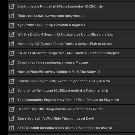
Elektronische Klingelt&#246;ne kostenlos f&#252;r de
Подготовка пакета морских документов
Туристический центр Сахалин и Курилы
Will the Diablo 4 Season 12 Update Live Up to Blizzard's Exp
Monopoly GO Tycoon Racers"Adds a Unique Flair to March
IGGM's Late March Mega Sale: ARC Raiders Flashpoint Blueprin
Стационарные газоанализаторы в Москве
How to Pitch Effectively Online in MLB The Show 26
C&#243;mo elegir funda Switch: el poder del EVA y dise&a
Schonende Reinigung f&#252;r dauerhafte Farbintensit&
The Community Engine: How Path of Exile Thrives on Player Kn
Beliebte Top 100 Klingelt&#246;ne kostenlos f&#252;r
Brace Yourself: A Wild Ride Through Level Devil
&#191;Dormir desnuda o con pijama? Beneficios de usar pi