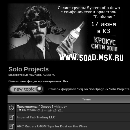
Solo Projects
Модераторы:
Maynard
,
ALuserX
Сейчас этот форум просматривают: Нет
Список форумов Serj on SoaDpage
->
Solo Projects
Темы
Прилеплена:
[ Опрос ]
~hiatus~
[
На страницу:
1
...
24
,
25
,
26
]
Imperial Fab Trading LLC
ARC Raiders U4GM Tips for Dust on the Wires