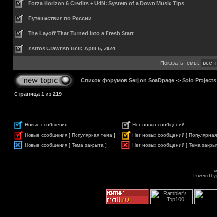
Forza Horizon 6 Credits + U4N: System of a Down Music Tips
Путешествия по России
The Layoff That Turned Into a Fresh Start
Astros Crawfish Boil: April 6, 2024
Показать темы:
Список форумов Serj on SoaDpage
->
Solo Projects
Страница
1
из
219
Новые сообщения
Нет новых сообщений
Новые сообщения [ Популярная тема ]
Нет новых сообщений [ Популярная
Новые сообщения [ Тема закрыта ]
Нет новых сообщений [ Тема закрыт
s
Powered by