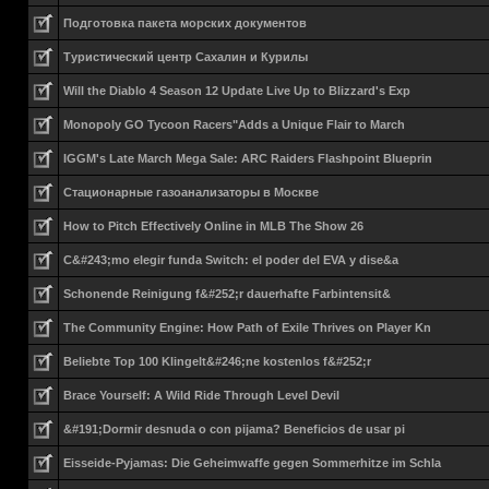
Подготовка пакета морских документов
Туристический центр Сахалин и Курилы
Will the Diablo 4 Season 12 Update Live Up to Blizzard's Exp
Monopoly GO Tycoon Racers"Adds a Unique Flair to March
IGGM's Late March Mega Sale: ARC Raiders Flashpoint Blueprin
Стационарные газоанализаторы в Москве
How to Pitch Effectively Online in MLB The Show 26
C&#243;mo elegir funda Switch: el poder del EVA y dise&a
Schonende Reinigung f&#252;r dauerhafte Farbintensit&
The Community Engine: How Path of Exile Thrives on Player Kn
Beliebte Top 100 Klingelt&#246;ne kostenlos f&#252;r
Brace Yourself: A Wild Ride Through Level Devil
&#191;Dormir desnuda o con pijama? Beneficios de usar pi
Eisseide-Pyjamas: Die Geheimwaffe gegen Sommerhitze im Schla