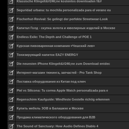
Klassische Klingelt&#246;ne kostenlos downloaden f&#
Seguridad urbana: tu mochila personalizada para el verano eu
Fischerhut-Revival: So gelingt der perfekte Streetwear-Look
Капитал Голд - скупка золота и ювелирных изделий в Москве
Endless Exile: The Depth and Challenge of POE 1
Курская пивоваренная компания «Чешский лев»
Тонизирующий напиток EAZY ENERGY
Die neuesten iPhone Klingelt&#246;ne zum Download entdec
Интернет-магазин тюнинга, запчастей - Pro Tank Shop
Поставка оборудования из Китая под ключ
Piel vs Silicona: Tu correa Apple Watch personalizada para e
Regenschirm Kaufguide: Windfeste Gestelle richtig erkennen
Купить мебель ЗОВ в Балашихе и Москве
Продажа климатического оборудования для B2B
The Sound of Sanctuary: How Audio Defines Diablo 4