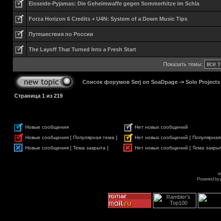
Eisseide-Pyjamas: Die Geheimwaffe gegen Sommerhitze im Schla
Forza Horizon 6 Credits + U4N: System of a Down Music Tips
Путешествия по России
The Layoff That Turned Into a Fresh Start
Показать темы:
Список форумов Serj on SoaDpage
->
Solo Projects
Страница
1
из
219
Новые сообщения
Нет новых сообщений
Новые сообщения [ Популярная тема ]
Нет новых сообщений [ Популярная
Новые сообщения [ Тема закрыта ]
Нет новых сообщений [ Тема закрыт
s
Powered by