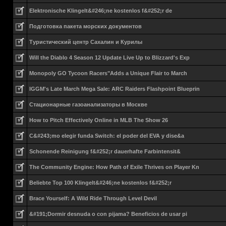
Elektronische Klingelt&#246;ne kostenlos f&#252;r de
Подготовка пакета морских документов
Туристический центр Сахалин и Курилы
Will the Diablo 4 Season 12 Update Live Up to Blizzard's Exp
Monopoly GO Tycoon Racers"Adds a Unique Flair to March
IGGM's Late March Mega Sale: ARC Raiders Flashpoint Blueprin
Стационарные газоанализаторы в Москве
How to Pitch Effectively Online in MLB The Show 26
C&#243;mo elegir funda Switch: el poder del EVA y dise&a
Schonende Reinigung f&#252;r dauerhafte Farbintensit&
The Community Engine: How Path of Exile Thrives on Player Kn
Beliebte Top 100 Klingelt&#246;ne kostenlos f&#252;r
Brace Yourself: A Wild Ride Through Level Devil
&#191;Dormir desnuda o con pijama? Beneficios de usar pi