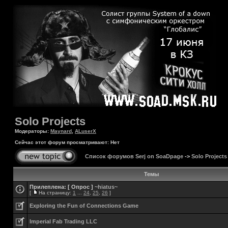
Solo Projects
Модераторы:
Maynard
,
ALuserX
Сейчас этот форум просматривают: Нет
Список форумов Serj on SoaDpage
->
Solo Projects
Темы
Прилеплена:
[ Опрос ]
~hiatus~
[
На страницу:
1
...
24
,
25
,
26
]
Exploring the Fun of Connections Game
Imperial Fab Trading LLC