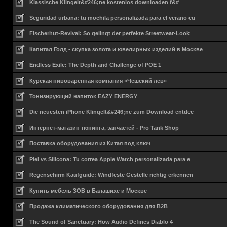
Klassische Klingelt&#246;ne kostenlos downloaden f&#
Seguridad urbana: tu mochila personalizada para el verano eu
Fischerhut-Revival: So gelingt der perfekte Streetwear-Look
Капитал Голд - скупка золота и ювелирных изделий в Москве
Endless Exile: The Depth and Challenge of POE 1
Курская пивоваренная компания «Чешский лев»
Тонизирующий напиток EAZY ENERGY
Die neuesten iPhone Klingelt&#246;ne zum Download entdec
Интернет-магазин тюнинга, запчастей - Pro Tank Shop
Поставка оборудования из Китая под ключ
Piel vs Silicona: Tu correa Apple Watch personalizada para e
Regenschirm Kaufguide: Windfeste Gestelle richtig erkennen
Купить мебель ЗОВ в Балашихе и Москве
Продажа климатического оборудования для B2B
The Sound of Sanctuary: How Audio Defines Diablo 4