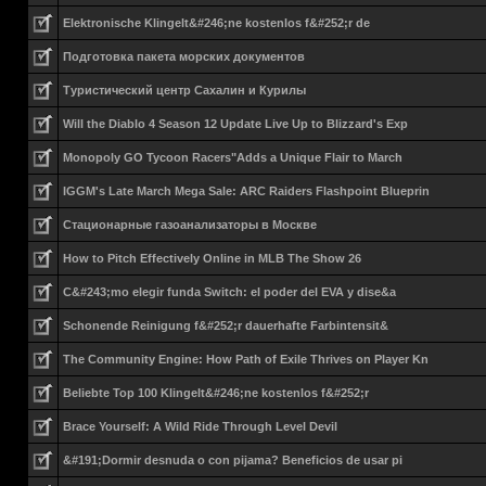
Elektronische Klingelt&#246;ne kostenlos f&#252;r de
Подготовка пакета морских документов
Туристический центр Сахалин и Курилы
Will the Diablo 4 Season 12 Update Live Up to Blizzard's Exp
Monopoly GO Tycoon Racers"Adds a Unique Flair to March
IGGM's Late March Mega Sale: ARC Raiders Flashpoint Blueprin
Стационарные газоанализаторы в Москве
How to Pitch Effectively Online in MLB The Show 26
C&#243;mo elegir funda Switch: el poder del EVA y dise&a
Schonende Reinigung f&#252;r dauerhafte Farbintensit&
The Community Engine: How Path of Exile Thrives on Player Kn
Beliebte Top 100 Klingelt&#246;ne kostenlos f&#252;r
Brace Yourself: A Wild Ride Through Level Devil
&#191;Dormir desnuda o con pijama? Beneficios de usar pi