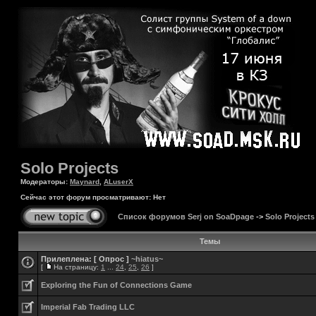
Solo Projects
Модераторы:
Maynard
,
ALuserX
Сейчас этот форум просматривают: Нет
Список форумов Serj on SoaDpage
->
Solo Projects
Темы
Прилеплена:
[ Опрос ]
~hiatus~
[
На страницу:
1
...
24
,
25
,
26
]
Exploring the Fun of Connections Game
Imperial Fab Trading LLC