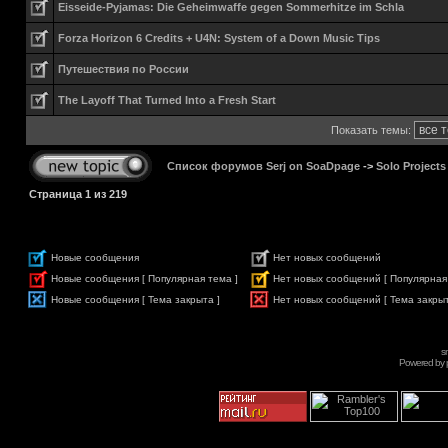
Eisseide-Pyjamas: Die Geheimwaffe gegen Sommerhitze im Schla
Forza Horizon 6 Credits + U4N: System of a Down Music Tips
Путешествия по России
The Layoff That Turned Into a Fresh Start
Показать темы:
Список форумов Serj on SoaDpage
->
Solo Projects
Страница
1
из
219
Новые сообщения
Нет новых сообщений
Новые сообщения [ Популярная тема ]
Нет новых сообщений [ Популярная
Новые сообщения [ Тема закрыта ]
Нет новых сообщений [ Тема закрыт
s
Powered by