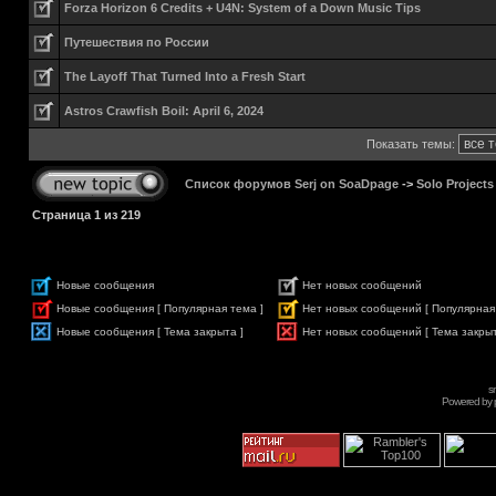
Forza Horizon 6 Credits + U4N: System of a Down Music Tips
Путешествия по России
The Layoff That Turned Into a Fresh Start
Astros Crawfish Boil: April 6, 2024
Показать темы:
Список форумов Serj on SoaDpage
->
Solo Projects
Страница
1
из
219
Новые сообщения
Нет новых сообщений
Новые сообщения [ Популярная тема ]
Нет новых сообщений [ Популярная
Новые сообщения [ Тема закрыта ]
Нет новых сообщений [ Тема закрыт
s
Powered by