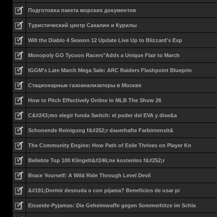
Подготовка пакета морских документов
Туристический центр Сахалин и Курилы
Will the Diablo 4 Season 12 Update Live Up to Blizzard's Exp
Monopoly GO Tycoon Racers"Adds a Unique Flair to March
IGGM's Late March Mega Sale: ARC Raiders Flashpoint Blueprin
Стационарные газоанализаторы в Москве
How to Pitch Effectively Online in MLB The Show 26
C&#243;mo elegir funda Switch: el poder del EVA y dise&a
Schonende Reinigung f&#252;r dauerhafte Farbintensit&
The Community Engine: How Path of Exile Thrives on Player Kn
Beliebte Top 100 Klingelt&#246;ne kostenlos f&#252;r
Brace Yourself: A Wild Ride Through Level Devil
&#191;Dormir desnuda o con pijama? Beneficios de usar pi
Eisseide-Pyjamas: Die Geheimwaffe gegen Sommerhitze im Schla