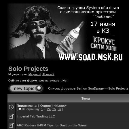
Solo Projects
Модераторы:
Maynard
,
ALuserX
Сейчас этот форум просматривают: Нет
Список форумов Serj on SoaDpage
->
Solo Projects
Темы
Прилеплена:
[ Опрос ]
~hiatus~
[
На страницу:
1
...
24
,
25
,
26
]
Imperial Fab Trading LLC
ARC Raiders U4GM Tips for Dust on the Wires