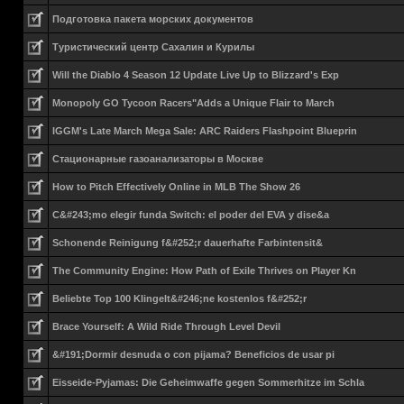
Подготовка пакета морских документов
Туристический центр Сахалин и Курилы
Will the Diablo 4 Season 12 Update Live Up to Blizzard's Exp
Monopoly GO Tycoon Racers"Adds a Unique Flair to March
IGGM's Late March Mega Sale: ARC Raiders Flashpoint Blueprin
Стационарные газоанализаторы в Москве
How to Pitch Effectively Online in MLB The Show 26
C&#243;mo elegir funda Switch: el poder del EVA y dise&a
Schonende Reinigung f&#252;r dauerhafte Farbintensit&
The Community Engine: How Path of Exile Thrives on Player Kn
Beliebte Top 100 Klingelt&#246;ne kostenlos f&#252;r
Brace Yourself: A Wild Ride Through Level Devil
&#191;Dormir desnuda o con pijama? Beneficios de usar pi
Eisseide-Pyjamas: Die Geheimwaffe gegen Sommerhitze im Schla