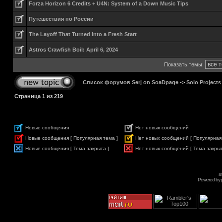
Forza Horizon 6 Credits + U4N: System of a Down Music Tips
Путешествия по России
The Layoff That Turned Into a Fresh Start
Astros Crawfish Boil: April 6, 2024
Показать темы:
Список форумов Serj on SoaDpage
->
Solo Projects
Страница
1
из
219
Новые сообщения
Нет новых сообщений
Новые сообщения [ Популярная тема ]
Нет новых сообщений [ Популярная
Новые сообщения [ Тема закрыта ]
Нет новых сообщений [ Тема закрыт
s
Powered by