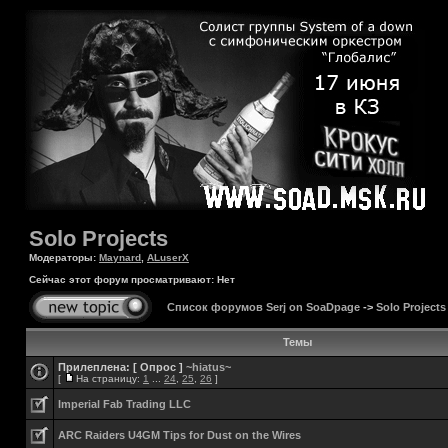
Solo Projects
Модераторы:
Maynard
,
ALuserX
Сейчас этот форум просматривают: Нет
Список форумов Serj on SoaDpage
->
Solo Projects
Темы
Прилеплена:
[ Опрос ]
~hiatus~
[
На страницу:
1
...
24
,
25
,
26
]
Imperial Fab Trading LLC
ARC Raiders U4GM Tips for Dust on the Wires