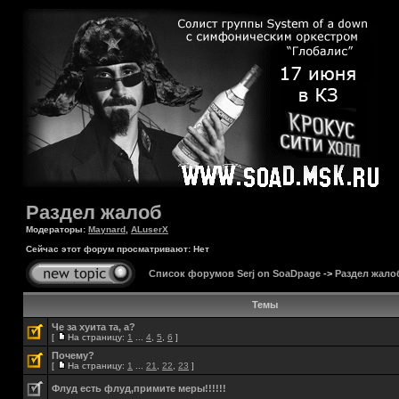
Раздел жалоб
Модераторы:
Maynard
,
ALuserX
Сейчас этот форум просматривают: Нет
Список форумов Serj on SoaDpage
->
Раздел жало
Темы
Че за хуита та, а?
[
На страницу:
1
...
4
,
5
,
6
]
Почему?
[
На страницу:
1
...
21
,
22
,
23
]
Флуд есть флуд,примите меры!!!!!!