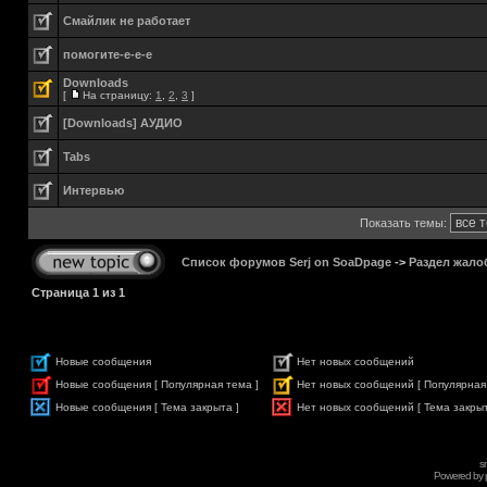
Смайлик не работает
помогите-е-е-е
Downloads
[
На страницу:
1
,
2
,
3
]
[Downloads] АУДИО
Tabs
Интервью
Показать темы:
Список форумов Serj on SoaDpage
->
Раздел жало
Страница
1
из
1
Новые сообщения
Нет новых сообщений
Новые сообщения [ Популярная тема ]
Нет новых сообщений [ Популярная
Новые сообщения [ Тема закрыта ]
Нет новых сообщений [ Тема закрыт
s
Powered by