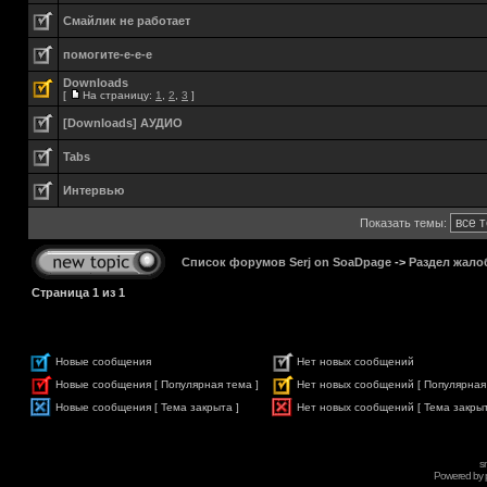
Смайлик не работает
помогите-е-е-е
Downloads
[
На страницу:
1
,
2
,
3
]
[Downloads] АУДИО
Tabs
Интервью
Показать темы:
Список форумов Serj on SoaDpage
->
Раздел жало
Страница
1
из
1
Новые сообщения
Нет новых сообщений
Новые сообщения [ Популярная тема ]
Нет новых сообщений [ Популярная
Новые сообщения [ Тема закрыта ]
Нет новых сообщений [ Тема закрыт
s
Powered by