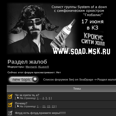
Раздел жалоб
Модераторы:
Maynard
,
ALuserX
Сейчас этот форум просматривают: Нет
Список форумов Serj on SoaDpage
->
Раздел жало
Темы
Че за хуита та, а?
[
На страницу:
1
...
4
,
5
,
6
]
Почему?
[
На страницу:
1
...
21
,
22
,
23
]
Флуд есть флуд,примите меры!!!!!!