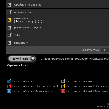
Смайлик не работает
помогите-е-е-е
Downloads
[
На страницу:
1
,
2
,
3
]
[Downloads] АУДИО
Tabs
Интервью
Показать темы:
Список форумов Serj on SoaDpage
->
Раздел жало
Страница
1
из
1
Новые сообщения
Нет новых сообщений
Новые сообщения [ Популярная тема ]
Нет новых сообщений [ Популярная
Новые сообщения [ Тема закрыта ]
Нет новых сообщений [ Тема закрыт
s
Powered by