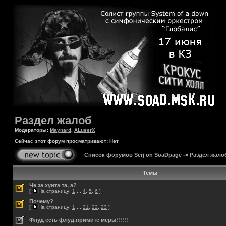
Раздел жалоб
Модераторы:
Maynard
,
ALuserX
Сейчас этот форум просматривают: Нет
Список форумов Serj on SoaDpage
->
Раздел жало
Темы
Че за хуита та, а?
[
На страницу:
1
...
4
,
5
,
6
]
Почему?
[
На страницу:
1
...
21
,
22
,
23
]
Флуд есть флуд,примите меры!!!!!!