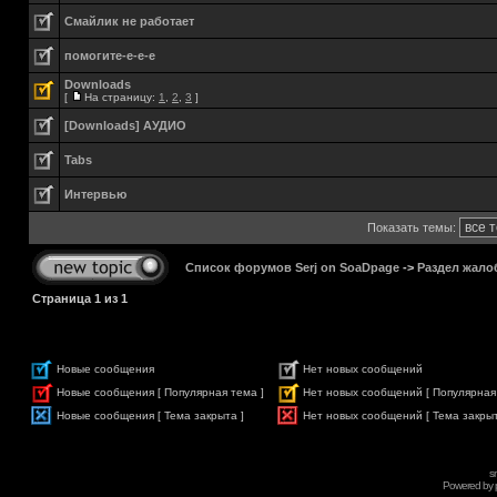
Смайлик не работает
помогите-е-е-е
Downloads
[
На страницу:
1
,
2
,
3
]
[Downloads] АУДИО
Tabs
Интервью
Показать темы:
Список форумов Serj on SoaDpage
->
Раздел жало
Страница
1
из
1
Новые сообщения
Нет новых сообщений
Новые сообщения [ Популярная тема ]
Нет новых сообщений [ Популярная
Новые сообщения [ Тема закрыта ]
Нет новых сообщений [ Тема закрыт
s
Powered by