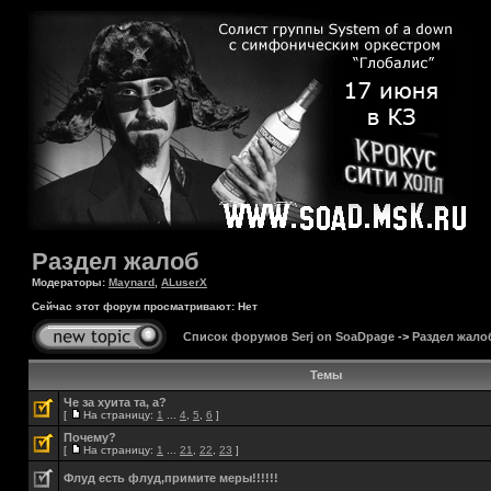
Раздел жалоб
Модераторы:
Maynard
,
ALuserX
Сейчас этот форум просматривают: Нет
Список форумов Serj on SoaDpage
->
Раздел жало
Темы
Че за хуита та, а?
[
На страницу:
1
...
4
,
5
,
6
]
Почему?
[
На страницу:
1
...
21
,
22
,
23
]
Флуд есть флуд,примите меры!!!!!!