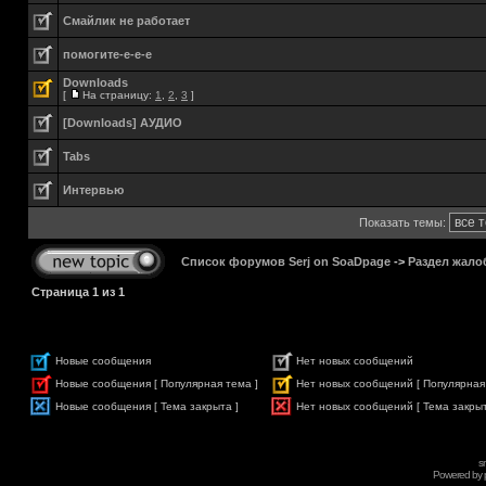
Смайлик не работает
помогите-е-е-е
Downloads
[
На страницу:
1
,
2
,
3
]
[Downloads] АУДИО
Tabs
Интервью
Показать темы:
Список форумов Serj on SoaDpage
->
Раздел жало
Страница
1
из
1
Новые сообщения
Нет новых сообщений
Новые сообщения [ Популярная тема ]
Нет новых сообщений [ Популярная
Новые сообщения [ Тема закрыта ]
Нет новых сообщений [ Тема закрыт
s
Powered by