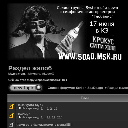
Раздел жалоб
Модераторы:
Maynard
,
ALuserX
Сейчас этот форум просматривают: Нет
Список форумов Serj on SoaDpage
->
Раздел жало
Темы
Че за хуита та, а?
[
На страницу:
1
...
4
,
5
,
6
]
Почему?
[
На страницу:
1
...
21
,
22
,
23
]
Флуд есть флуд,примите меры!!!!!!