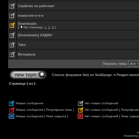
Смайлик не работает
помогите-е-е-е
Downloads
[
На страницу:
1
,
2
,
3
]
[Downloads] АУДИО
Tabs
Интервью
Показать темы:
Список форумов Serj on SoaDpage
->
Раздел жало
Страница
1
из
1
Новые сообщения
Нет новых сообщений
Новые сообщения [ Популярная тема ]
Нет новых сообщений [ Популярная
Новые сообщения [ Тема закрыта ]
Нет новых сообщений [ Тема закрыт
s
Powered by