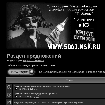
Раздел предложений
Модераторы:
Maynard
,
ALuserX
Сейчас этот форум просматривают: Нет
Список форумов Serj on SoaDpage
->
Раздел пред
Темы
Прилеплена:
пизда со всеми вытекающими
[
На страницу:
1
,
2
]
Прилеплена:
обсуждение правил
[
На страницу:
1
,
2
]
Ищу информацию по концертам оркестровой музыки