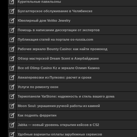
Курительные павильоны
Бухгалтерское обслуживание в Челябинске
Ювелирный дом Voitko Jewelry
Помощь в написании диссертации от экспертов
Публикация статей на портале os-russia.com
Рабочее зеркало Bounty Casino: как найти промокод
Обзор мастерской Dream Scent в Азербайджане
Все об Olimp Casino Kz и зеркале Олимп Казино
Авиаперевозки из Пулково: расчет и сроки
Услуги по ремонту окон
Термопанели YarStone: надежность и стиль вашего дома
Moon Soul: украшения ручной работы из камней
Как поднять ферритин
Jabka — новый уровень открытия кейсов в CS2
Удобные варианты оплаты зарубежных сервисов