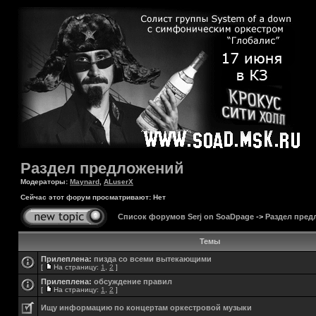
Раздел предложений
Модераторы:
Maynard
,
ALuserX
Сейчас этот форум просматривают: Нет
Список форумов Serj on SoaDpage
->
Раздел пред
Темы
Прилеплена:
пизда со всеми вытекающими
[
На страницу:
1
,
2
]
Прилеплена:
обсуждение правил
[
На страницу:
1
,
2
]
Ищу информацию по концертам оркестровой музыки