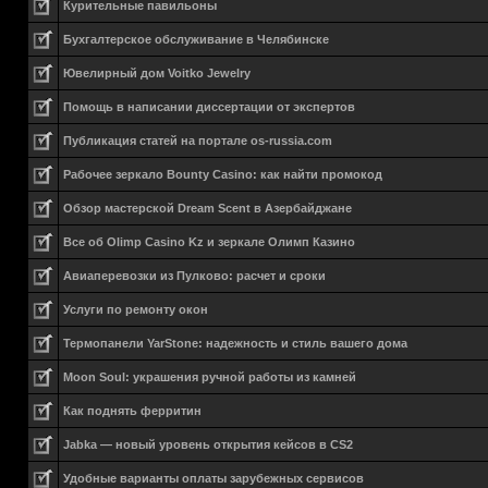
Курительные павильоны
Бухгалтерское обслуживание в Челябинске
Ювелирный дом Voitko Jewelry
Помощь в написании диссертации от экспертов
Публикация статей на портале os-russia.com
Рабочее зеркало Bounty Casino: как найти промокод
Обзор мастерской Dream Scent в Азербайджане
Все об Olimp Casino Kz и зеркале Олимп Казино
Авиаперевозки из Пулково: расчет и сроки
Услуги по ремонту окон
Термопанели YarStone: надежность и стиль вашего дома
Moon Soul: украшения ручной работы из камней
Как поднять ферритин
Jabka — новый уровень открытия кейсов в CS2
Удобные варианты оплаты зарубежных сервисов