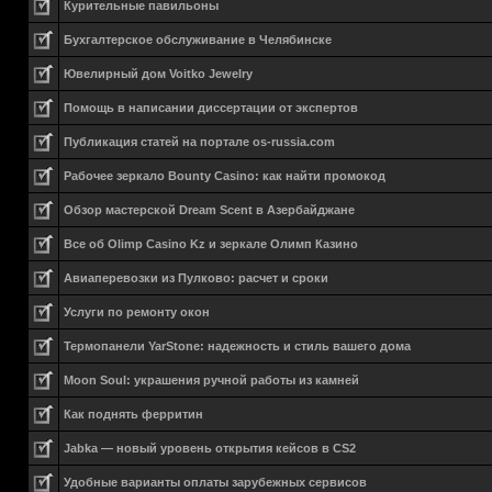
Курительные павильоны
Бухгалтерское обслуживание в Челябинске
Ювелирный дом Voitko Jewelry
Помощь в написании диссертации от экспертов
Публикация статей на портале os-russia.com
Рабочее зеркало Bounty Casino: как найти промокод
Обзор мастерской Dream Scent в Азербайджане
Все об Olimp Casino Kz и зеркале Олимп Казино
Авиаперевозки из Пулково: расчет и сроки
Услуги по ремонту окон
Термопанели YarStone: надежность и стиль вашего дома
Moon Soul: украшения ручной работы из камней
Как поднять ферритин
Jabka — новый уровень открытия кейсов в CS2
Удобные варианты оплаты зарубежных сервисов