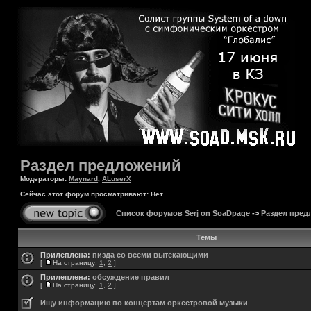
Раздел предложений
Модераторы:
Maynard
,
ALuserX
Сейчас этот форум просматривают: Нет
Список форумов Serj on SoaDpage
->
Раздел пред
Темы
Прилеплена:
пизда со всеми вытекающими
[
На страницу:
1
,
2
]
Прилеплена:
обсуждение правил
[
На страницу:
1
,
2
]
Ищу информацию по концертам оркестровой музыки