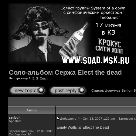
Соло-альбом Сержа Elect the dead
На страницу
1
,
2
,
3
След.
Список форумов Serj on 
Автор
ser.buh
Добавлено: Чт Сен 13, 2007 1:26 am
Заголовок с
Apostate
Empty Walls из Ellect The Dead
Зарегистрирован: 12.09.2007
Сообщения: 10