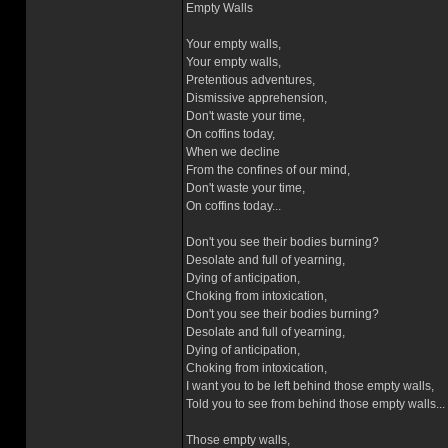
Empty Walls
Your empty walls,
Your empty walls,
Pretentious adventures,
Dismissive apprehension,
Don't waste your time,
On coffins today,
When we decline
From the confines of our mind,
Don't waste your time,
On coffins today...
Don't you see their bodies burning?
Desolate and full of yearning,
Dying of anticipation,
Choking from intoxication,
Don't you see their bodies burning?
Desolate and full of yearning,
Dying of anticipation,
Choking from intoxication,
I want you to be left behind those empty walls,
Told you to see from behind those empty walls...
Those empty walls,