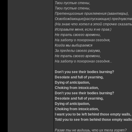
Твои пустые стены,
Твои пустые стены,
Претенциозные приключения (авантюры),
Освобождающие(распускающие) предчувств
(На знаю что хотел в этой строчке сказать
Исправьте меня, если я не прав.)
Не трать своего времени,
На заботу о похоронах сегодня,
Когда мы выбираемся
За пределы своего рвзума,
Не трать своего времени,
На заботу о похоронах сегодня...
Don't you see their bodies burning?
Desolate and full of yearning,
Dying of anticipation,
Choking from intoxication,
Don't you see their bodies burning?
Desolate and full of yearning,
Dying of anticipation,
Choking from intoxication,
I want you to be left behind those empty walls,
Told you to see from behind those empty walls.
Разве ты не видишь, что их тела горят?