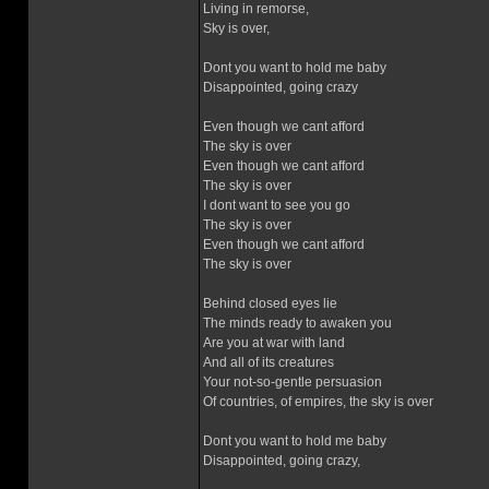
Living in remorse,
Sky is over,
Dont you want to hold me baby
Disappointed, going crazy
Even though we cant afford
The sky is over
Even though we cant afford
The sky is over
I dont want to see you go
The sky is over
Even though we cant afford
The sky is over
Behind closed eyes lie
The minds ready to awaken you
Are you at war with land
And all of its creatures
Your not-so-gentle persuasion
Of countries, of empires, the sky is over
Dont you want to hold me baby
Disappointed, going crazy,