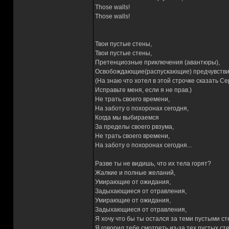
Those walls!
Those walls!
Твои пустые стены,
Твои пустые стены,
Претенциозные приключения (авантюры),
Освобождающие(распускающие) предчувстви
(На знаю что хотел в этой строчке сказать С
Исправьте меня, если я не прав.)
Не трать своего времени,
На заботу о похоронах сегодня,
Когда мы выбираемся
За пределы своего рвзума,
Не трать своего времени,
На заботу о похоронах сегодня...
Разве ты не видишь, что их тела горят?
Жалкие и полные желаний,
Умирающие от ожидания,
Задыхающиеся от отравления,
Умирающие от ожидания,
Задыхающиеся от отравления,
Я хочу что бы ты остался за теми пустыми ст
Я говорил тебе смотреть из-за тех пустых стен