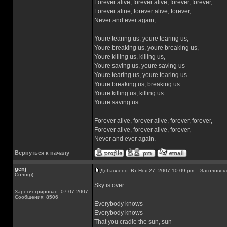
Forever alive, forever alive, forever, forever,
Forever aline, forever alive, forever,
Never and ever again,
Youre tearing us, youre tearing us,
Youre breaking us, youre breaking us,
Youre killing us, killing us,
Youre saving us, youre saving us
Youre tearing us, youre tearing us
Youre breaking us, breaking us
Youre killing us, killing us
Youre saving us
Forever alive, forever alive, forever, forever,
Forever alive, forever alive, forever,
Never and ever again.
Вернуться к началу
genj
Добавлено: Вт Ноя 27, 2007 10:09 pm
Заголовок 
Солнц))
Sky is over
Зарегистрирован: 07.07.2007
Сообщения: 8506
Everybody knows
Everybody knows
That you cradle the sun, sun