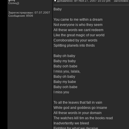
Добавлено: Вт Ноя 27, 2007 10:10 pm
Заголовок 
Солнц))
Baby
Зарегистрирован: 07.07.2007
Сообщения: 8506
You came to me within a dream
Not everyone is who they seem
All these words we cant redeem
Like the great magic of our world
Corroborated by your words
Splitting planets into thirds
Baby oh baby
Baby my baby
Baby ooh babe
I miss you, lalala,
Baby oh baby
Baby my babe
Baby ooh babe
I miss you
To all the leaves that fall in vain
While god and goddess go insane
All these words in your domain
The watches kill tim as the books read
Inadvertently we bleed
Fighting for what we deceive