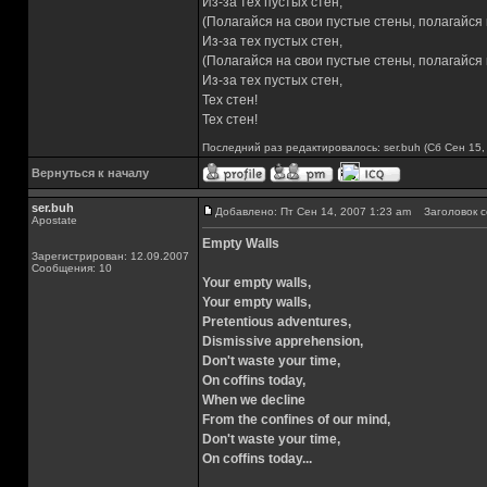
Из-за тех пустых стен,
(Полагайся на свои пустые стены, полагайся
Из-за тех пустых стен,
(Полагайся на свои пустые стены, полагайся
Из-за тех пустых стен,
Тех стен!
Тех стен!
Последний раз редактировалось: ser.buh (Сб Сен 15,
Вернуться к началу
ser.buh
Добавлено: Пт Сен 14, 2007 1:23 am
Заголовок со
Apostate
Empty Walls
Зарегистрирован: 12.09.2007
Сообщения: 10
Your empty walls,
Your empty walls,
Pretentious adventures,
Dismissive apprehension,
Don't waste your time,
On coffins today,
When we decline
From the confines of our mind,
Don't waste your time,
On coffins today...