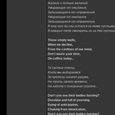
Жалкие и полные желаний,
Умирающие от ожидания,
Задыхающиеся от отравления,
Умирающие от ожидания,
Задыхающиеся от отравления,
Я хочу что бы ты остался за теми пустыми
Я говорил тебе смотреть из-за тех пустых 
Those empty walls,
When we decline,
From the confines of our mind,
Don't waste your time,
On coffins today...
Те пустые стены,
Когда мы выбираемся
За пределы нашего рвзума,
Не трать своего времени,
На заботу о похоронах сегодня...
Don't you see their bodies burning?
Desolate and full of yearning,
Dying of anticipation,
Choking from intoxication,
Don't you see their bodies burning?