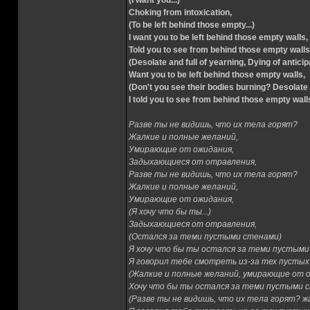
(I want you...)
Choking from intoxication,
(To be left behind those empty...)
I want you to be left behind those empty walls,
Told you to see from behind those empty walls
(Desolate and full of yearning, Dying of anticip
Want you to be left behind those empty walls,
(Don't you see their bodies burning? Desolate a
I told you to see from behind those empty wall
Разве ты не видишь, что их тела горят?
Жалкие и полные желаний,
Умирающие от ожидания,
Задыхающиеся от отравления,
Разве ты не видишь, что их тела горят?
Жалкие и полные желаний,
Умирающие от ожидания,
(Я хочу что бы ты...)
Задыхающиеся от отравления,
(Остался за теми пустыми стенами)
Я хочу что бы ты остался за теми пустыми
Я говорил тебе смотреть из-за тех пустых
(Жалкие и полные желаний, умирающие от о
Хочу что бы ты остался за теми пустыми 
(Разве ты не видишь, что их тела горят? 