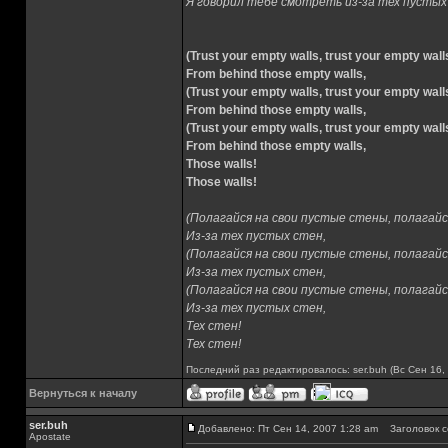
Я говорил тебе смотреть из-за тех пустых
(Trust your empty walls, trust your empty wall
From behind those empty walls,
(Trust your empty walls, trust your empty wall
From behind those empty walls,
(Trust your empty walls, trust your empty wall
From behind those empty walls,
Those walls!
Those walls!
(Полагайся на свои пустые стены, полагайс
Из-за тех пустых стен,
(Полагайся на свои пустые стены, полагайс
Из-за тех пустых стен,
(Полагайся на свои пустые стены, полагайс
Из-за тех пустых стен,
Тех стен!
Тех стен!
Последний раз редактировалось: ser.buh (Вс Сен 16, 
Вернуться к началу
ser.buh
Добавлено: Пт Сен 14, 2007 1:28 am
Заголовок с
Apostate