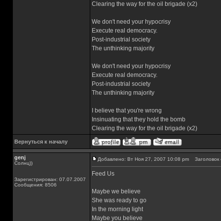
Clearing the way for the oil brigade (x2)
We don't need your hypocrisy
Execute real democracy.
Post-industrial society
The unthinking majority
We don't need your hypocrisy
Execute real democracy.
Post-industrial society
The unthinking majority
I believe that you're wrong
Insinuating that they hold the bomb
Clearing the way for the oil brigade (x2)
Вернуться к началу
genj
Добавлено: Вт Ноя 27, 2007 10:08 pm
Заголовок 
Солнц))
Feed Us
Зарегистрирован: 07.07.2007
Сообщения: 8506
Maybe we believe
She was ready to go
In the morning light
Maybe you believe