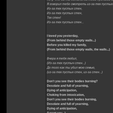
Я говорил тебе смотреть из-за тех пустых
Из-за тех пустых стен,
Из-за тех пустых стен,
Тех стен!
Из-за тех пустых стен...
I loved you yesterday,
(From behind those empty walls...)
Before you killed my family,
(From behind those empty walls, the walls...)
Вчера я тебя любил,
(Из-за тех пустыч стен...)
До того как ты убил мою семью,
(из-за тех пустых стен, из-за стен...)
Don't you see their bodies burning?
Desolate and full of yearning,
Dying of anticipation,
Choking from intoxication,
Don't you see their bodies burning,
Desolate and full of yearning,
Dying of anticipation,