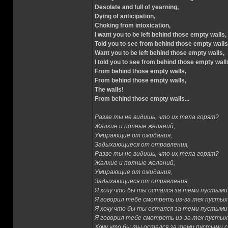
Desolate and full of yearning,
Dying of anticipation,
Choking from intoxication,
I want you to be left behind those empty walls,
Told you to see from behind those empty walls
Want you to be left behind those empty walls,
I told you to see from behind those empty wall
From behind those empty walls,
From behind those empty walls,
The walls!
From behind those empty walls...
Разве ты не видишь, что их тела горят?
Жалкие и полные желаний,
Умирающие от ожидания,
Задыхающиеся от отравления,
Разве ты не видишь, что их тела горят?
Жалкие и полные желаний,
Умирающие от ожидания,
Задыхающиеся от отравления,
Я хочу что бы ты остался за теми пустыми
Я говорил тебе смотреть из-за тех пустых
Я хочу что бы ты остался за теми пустыми
Я говорил тебе смотреть из-за тех пустых
Хочу что бы ты остался за теми пустыми 