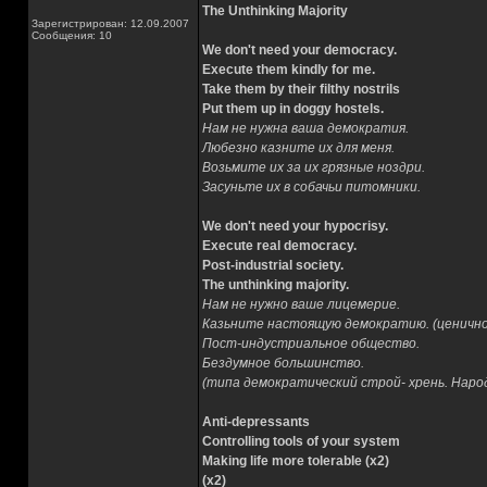
The Unthinking Majority
Зарегистрирован: 12.09.2007
Сообщения: 10
We don't need your democracy.
Execute them kindly for me.
Take them by their filthy nostrils
Put them up in doggy hostels.
Нам не нужна ваша демократия.
Любезно казните их для меня.
Возьмите их за их грязные ноздри.
Засуньте их в собачьи питомники.
We don't need your hypocrisy.
Execute real democracy.
Post-industrial society.
The unthinking majority.
Нам не нужно ваше лицемерие.
Казьните настоящую демократию. (ценично
Пост-индустриальное общество.
Бездумное большинство.
(типа демократический строй- хрень. Нар
Anti-depressants
Controlling tools of your system
Making life more tolerable (x2)
(x2)