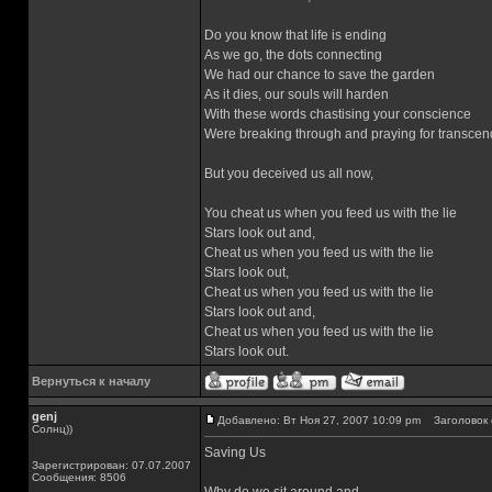
Do you know that life is ending
As we go, the dots connecting
We had our chance to save the garden
As it dies, our souls will harden
With these words chastising your conscience
Were breaking through and praying for transce
But you deceived us all now,
You cheat us when you feed us with the lie
Stars look out and,
Cheat us when you feed us with the lie
Stars look out,
Cheat us when you feed us with the lie
Stars look out and,
Cheat us when you feed us with the lie
Stars look out.
Вернуться к началу
genj
Добавлено: Вт Ноя 27, 2007 10:09 pm
Заголовок 
Солнц))
Saving Us
Зарегистрирован: 07.07.2007
Сообщения: 8506