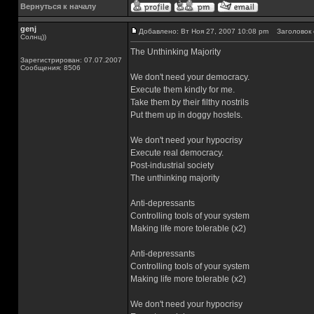
Вернуться к началу
genj
Добавлено: Вт Ноя 27, 2007 10:08 pm
Заголовок 
Солнц))
The Unthinking Majority
Зарегистрирован: 07.07.2007
Сообщения: 8506
We don't need your democracy.
Execute them kindly for me.
Take them by their filthy nostrils
Put them up in doggy hostels.
We don't need your hypocrisy
Execute real democracy.
Post-industrial society
The unthinking majority
Anti-depressants
Controlling tools of your system
Making life more tolerable (x2)
Anti-depressants
Controlling tools of your system
Making life more tolerable (x2)
We don't need your hypocrisy