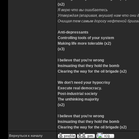
(x2)
Я верю что вы ошибаетесь
Утверждая (впаривая, внушая) нам что они 
Очищая тем самым дорогу нефтеной брига
Anti-depressants
Controlling tools of your system
Making life more tolerable (x2)
(x3)
I believe that you're wrong
Insinuating that they hold the bomb
Clearing the way for the oil brigade (x2)
We don't need your hypocrisy
Execute real democracy.
Post-industrial society
The unthinking majority
(x2)
I believe that you're wrong
Insinuating that they hold the bomb
Clearing the way for the oil brigade (x2)
Вернуться к началу