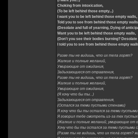
(I want you...)
Choking from intoxication,
(To be left behind those empty...)
I want you to be left behind those empty walls,
Told you to see from behind those empty walls
(Desolate and full of yearning, Dying of anticip
Want you to be left behind those empty walls,
(Don't you see their bodies burning? Desolate a
I told you to see from behind those empty wall
Разве ты не видишь, что их тела горят?
Жалкие и полные желаний,
Умирающие от ожидания,
Задыхающиеся от отравления,
Разве ты не видишь, что их тела горят?
Жалкие и полные желаний,
Умирающие от ожидания,
(Я хочу что бы ты...)
Задыхающиеся от отравления,
(Остался за теми пустыми стенами)
Я хочу что бы ты остался за теми пустыми
Я говорил тебе смотреть из-за тех пустых
(Жалкие и полные желаний, умирающие от о
Хочу что бы ты остался за теми пустыми 
(Разве ты не видишь, что их тела горят? 