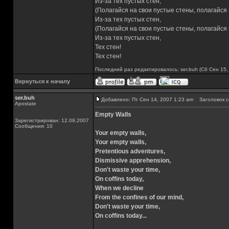
Из-за тех пустых стен,
(Полагайся на свои пустые стены, полагайся
Из-за тех пустых стен,
(Полагайся на свои пустые стены, полагайся
Из-за тех пустых стен,
Тех стен!
Тех стен!
Последний раз редактировалось: ser.buh (Сб Сен 15,
Вернуться к началу
ser.buh
Добавлено: Пт Сен 14, 2007 1:23 am
Заголовок со
Apostate
Empty Walls
Зарегистрирован: 12.09.2007
Сообщения: 10
Your empty walls,
Your empty walls,
Pretentious adventures,
Dismissive apprehension,
Don't waste your time,
On coffins today,
When we decline
From the confines of our mind,
Don't waste your time,
On coffins today...