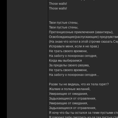
Those walls!
Those walls!
Твои пустые стены,
Твои пустые стены,
Претенциозные приключения (авантюры),
Освобождающие(распускающие) предчувстви
(На знаю что хотел в этой строчке сказать С
Исправьте меня, если я не прав.)
Не трать своего времени,
На заботу о похоронах сегодня,
Когда мы выбираемся
За пределы своего рвзума,
Не трать своего времени,
На заботу о похоронах сегодня...
Разве ты не видишь, что их тела горят?
Жалкие и полные желаний,
Умирающие от ожидания,
Задыхающиеся от отравления,
Умирающие от ожидания,
Задыхающиеся от отравления,
Я хочу что бы ты остался за теми пустыми ст
Я говорил тебе смотреть из-за тех пустых стен