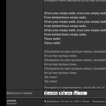
Я говорил тебе смотреть из-за тех пустых
(Trust your empty walls, trust your empty wall
From behind those empty walls,
(Trust your empty walls, trust your empty wall
From behind those empty walls,
(Trust your empty walls, trust your empty wall
From behind those empty walls,
Those walls!
Those walls!
(Полагайся на свои пустые стены, полагайс
Из-за тех пустых стен,
(Полагайся на свои пустые стены, полагайс
Из-за тех пустых стен,
(Полагайся на свои пустые стены, полагайс
Из-за тех пустых стен,
Тех стен!
Тех стен!
Последний раз редактировалось: ser.buh (Вс Сен 16, 
Вернуться к началу
ser.buh
Добавлено: Пт Сен 14, 2007 1:28 am
Заголовок с
Apostate