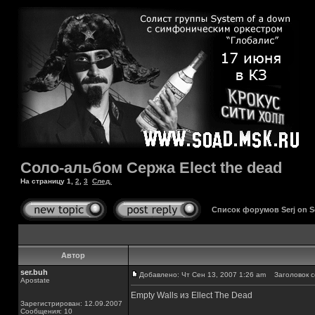
Соло-альбом Сержа Elect the dead
На страницу
1
,
2
,
3
След.
Список форумов Serj on 
Автор
ser.buh
Добавлено: Чт Сен 13, 2007 1:26 am
Заголовок с
Apostate
Empty Walls из Ellect The Dead
Зарегистрирован: 12.09.2007
Сообщения: 10