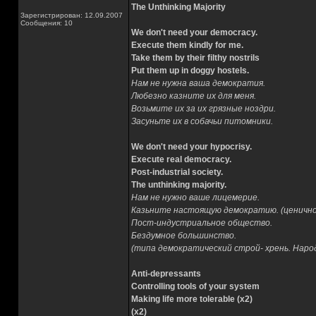
The Unthinking Majority
Зарегистрирован: 12.09.2007
Сообщения: 10
We don't need your democracy.
Execute them kindly for me.
Take them by their filthy nostrils
Put them up in doggy hostels.
Нам не нужна ваша демократия.
Любезно казните их для меня.
Возьмите их за их грязные ноздри.
Засуньте их в собачьи питомники.
We don't need your hypocrisy.
Execute real democracy.
Post-industrial society.
The unthinking majority.
Нам не нужно ваше лицемерие.
Казьните настоящую демократию. (ценично
Пост-индустриальное общество.
Бездумное большинство.
(типа демократический строй- хрень. Нар
Anti-depressants
Controlling tools of your system
Making life more tolerable (x2)
(x2)