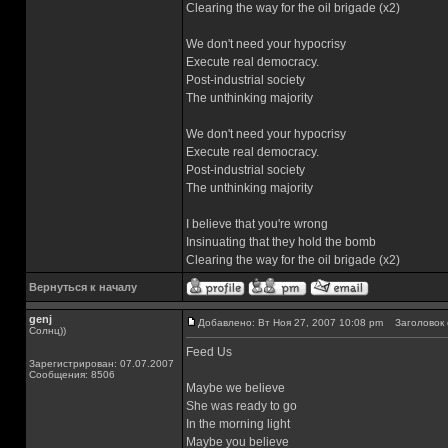
Clearing the way for the oil brigade (x2)
We don't need your hypocrisy
Execute real democracy.
Post-industrial society
The unthinking majority
We don't need your hypocrisy
Execute real democracy.
Post-industrial society
The unthinking majority
I believe that you're wrong
Insinuating that they hold the bomb
Clearing the way for the oil brigade (x2)
Вернуться к началу
genj
Добавлено: Вт Ноя 27, 2007 10:08 pm
Заголовок 
Солнц))
Feed Us
Зарегистрирован: 07.07.2007
Сообщения: 8506
Maybe we believe
She was ready to go
In the morning light
Maybe you believe