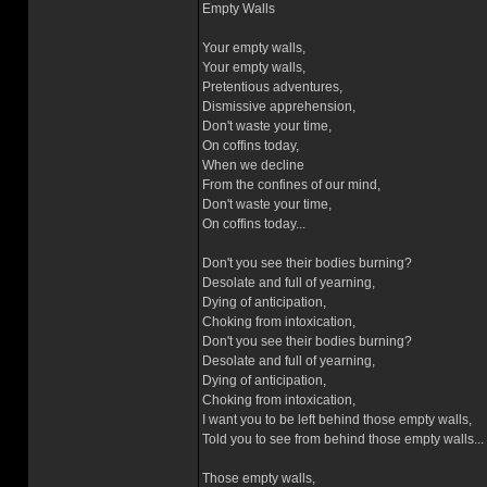
Empty Walls
Your empty walls,
Your empty walls,
Pretentious adventures,
Dismissive apprehension,
Don't waste your time,
On coffins today,
When we decline
From the confines of our mind,
Don't waste your time,
On coffins today...
Don't you see their bodies burning?
Desolate and full of yearning,
Dying of anticipation,
Choking from intoxication,
Don't you see their bodies burning?
Desolate and full of yearning,
Dying of anticipation,
Choking from intoxication,
I want you to be left behind those empty walls,
Told you to see from behind those empty walls...
Those empty walls,