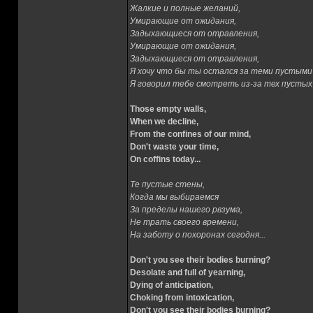
Жалкие и полные желаний,
Умирающие от ожидания,
Задыхающиеся от отравления,
Умирающие от ожидания,
Задыхающиеся от отравления,
Я хочу что бы ты остался за теми пустыми
Я говорил тебе смотреть из-за тех пустых 
Those empty walls,
When we decline,
From the confines of our mind,
Don't waste your time,
On coffins today...
Те пустые стены,
Когда мы выбираемся
За пределы нашего рвзума,
Не трать своего времени,
На заботу о похоронах сегодня...
Don't you see their bodies burning?
Desolate and full of yearning,
Dying of anticipation,
Choking from intoxication,
Don't you see their bodies burning?