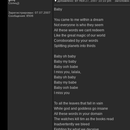
Добавлено: Вт Ноя 27, 2007 10:10 pm
Заголовок 
Солнц))
Baby
Зарегистрирован: 07.07.2007
Сообщения: 8506
You came to me within a dream
Not everyone is who they seem
All these words we cant redeem
Like the great magic of our world
Corroborated by your words
Splitting planets into thirds
Baby oh baby
Baby my baby
Baby ooh babe
I miss you, lalala,
Baby oh baby
Baby my babe
Baby ooh babe
I miss you
To all the leaves that fall in vain
While god and goddess go insane
All these words in your domain
The watches kill tim as the books read
Inadvertently we bleed
Fighting for what we deceive