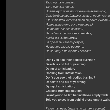
Твои пустые стены,
Твои пустые стены,
Претенциозные приключения (авантюры),
Освобождающие(распускающие) предчувств
(На знаю что хотел в этой строчке сказать
Исправьте меня, если я не прав.)
Не трать своего времени,
На заботу о похоронах сегодня,
Когда мы выбираемся
За пределы своего рвзума,
Не трать своего времени,
На заботу о похоронах сегодня...
Don't you see their bodies burning?
Desolate and full of yearning,
Dying of anticipation,
Choking from intoxication,
Don't you see their bodies burning?
Desolate and full of yearning,
Dying of anticipation,
Choking from intoxication,
I want you to be left behind those empty walls,
Told you to see from behind those empty walls.
Разве ты не видишь, что их тела горят?