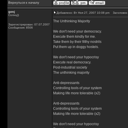
Вернуться к началу
genj
Добавлено: Вт Ноя 27, 2007 10:08 pm
Заголовок 
Солнц))
The Unthinking Majority
Зарегистрирован: 07.07.2007
Сообщения: 8506
We don't need your democracy.
Execute them kindly for me.
Take them by their filthy nostrils
Put them up in doggy hostels.
We don't need your hypocrisy
Execute real democracy.
Post-industrial society
The unthinking majority
Anti-depressants
Controlling tools of your system
Making life more tolerable (x2)
Anti-depressants
Controlling tools of your system
Making life more tolerable (x2)
We don't need your hypocrisy