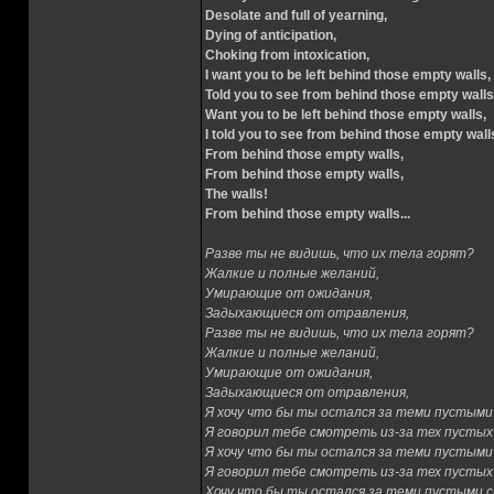
Desolate and full of yearning,
Dying of anticipation,
Choking from intoxication,
I want you to be left behind those empty walls,
Told you to see from behind those empty walls
Want you to be left behind those empty walls,
I told you to see from behind those empty wall
From behind those empty walls,
From behind those empty walls,
The walls!
From behind those empty walls...
Разве ты не видишь, что их тела горят?
Жалкие и полные желаний,
Умирающие от ожидания,
Задыхающиеся от отравления,
Разве ты не видишь, что их тела горят?
Жалкие и полные желаний,
Умирающие от ожидания,
Задыхающиеся от отравления,
Я хочу что бы ты остался за теми пустыми
Я говорил тебе смотреть из-за тех пустых
Я хочу что бы ты остался за теми пустыми
Я говорил тебе смотреть из-за тех пустых
Хочу что бы ты остался за теми пустыми 