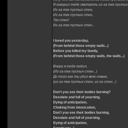
Я говорил тебе смотреть из-за тех пустых
Из-за тех пустых стен,
Из-за тех пустых стен,
Тех стен!
Из-за тех пустых стен...
I loved you yesterday,
(From behind those empty walls...)
Before you killed my family,
(From behind those empty walls, the walls...)
Вчера я тебя любил,
(Из-за тех пустыч стен...)
До того как ты убил мою семью,
(из-за тех пустых стен, из-за стен...)
Don't you see their bodies burning?
Desolate and full of yearning,
Dying of anticipation,
Choking from intoxication,
Don't you see their bodies burning,
Desolate and full of yearning,
Dying of anticipation,