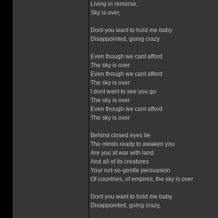
Living in remorse,
Sky is over,
Dont you want to hold me baby
Disappointed, going crazy
Even though we cant afford
The sky is over
Even though we cant afford
The sky is over
I dont want to see you go
The sky is over
Even though we cant afford
The sky is over
Behind closed eyes lie
The minds ready to awaken you
Are you at war with land
And all of its creatures
Your not-so-gentle persuasion
Of countries, of empires, the sky is over
Dont you want to hold me baby
Disappointed, going crazy,