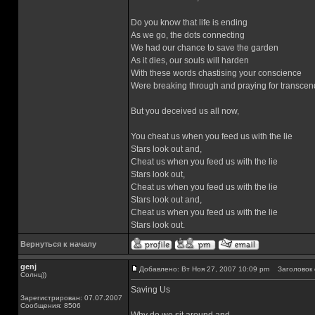
Do you know that life is ending
As we go, the dots connecting
We had our chance to save the garden
As it dies, our souls will harden
With these words chastising your conscience
Were breaking through and praying for transce
But you deceived us all now,
You cheat us when you feed us with the lie
Stars look out and,
Cheat us when you feed us with the lie
Stars look out,
Cheat us when you feed us with the lie
Stars look out and,
Cheat us when you feed us with the lie
Stars look out.
Вернуться к началу
genj
Добавлено: Вт Ноя 27, 2007 10:09 pm
Заголовок 
Солнц))
Saving Us
Зарегистрирован: 07.07.2007
Сообщения: 8506