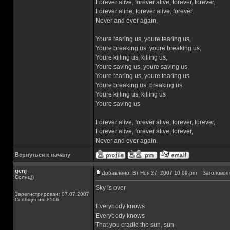
Forever alive, forever alive, forever, forever,
Forever aline, forever alive, forever,
Never and ever again,
Youre tearing us, youre tearing us,
Youre breaking us, youre breaking us,
Youre killing us, killing us,
Youre saving us, youre saving us
Youre tearing us, youre tearing us
Youre breaking us, breaking us
Youre killing us, killing us
Youre saving us
Forever alive, forever alive, forever, forever,
Forever alive, forever alive, forever,
Never and ever again.
Вернуться к началу
genj
Добавлено: Вт Ноя 27, 2007 10:09 pm
Заголовок 
Солнц))
Sky is over
Зарегистрирован: 07.07.2007
Сообщения: 8506
Everybody knows
Everybody knows
That you cradle the sun, sun