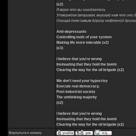
(x2)
Я верю что вы ошибаетесь
Утверждая (впаривая, внушая) нам что они 
Очищая тем самым дорогу нефтеной брига
Anti-depressants
Controlling tools of your system
Making life more tolerable (x2)
(x3)
I believe that you're wrong
Insinuating that they hold the bomb
Clearing the way for the oil brigade (x2)
We don't need your hypocrisy
Execute real democracy.
Post-industrial society
The unthinking majority
(x2)
I believe that you're wrong
Insinuating that they hold the bomb
Clearing the way for the oil brigade (x2)
Вернуться к началу