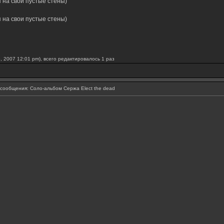
 на свои пустые стены)
 на свои пустые стены)
, 2007 12:01 pm), всего редактировалось 1 раз
ообщения: Соло-альбом Сержа Elect the dead