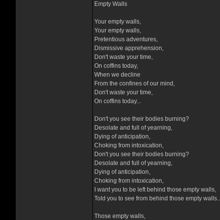
Empty Walls
Your empty walls,
Your empty walls,
Pretentious adventures,
Dismissive apprehension,
Don't waste your time,
On coffins today,
When we decline
From the confines of our mind,
Don't waste your time,
On coffins today...
Don't you see their bodies burning?
Desolate and full of yearning,
Dying of anticipation,
Choking from intoxication,
Don't you see their bodies burning?
Desolate and full of yearning,
Dying of anticipation,
Choking from intoxication,
I want you to be left behind those empty walls,
Told you to see from behind those empty walls..
Those empty walls,