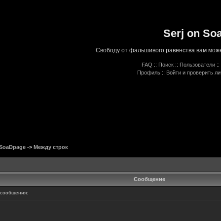
Serj on So
Свободу от фальшивого равенства вам може
FAQ
::
Поиск
::
Пользователи
::
Профиль
::
Войти и проверить л
 SoaDpage
->
Между строк
Сообщение
сообщения: