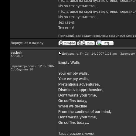
(Полагайся на свои пустые стены, полагайся
Из-за тех пустых стен,
(Полагайся на свои пустые стены, полагайся
Из-за тех пустых стен,
Тех стен!
Тех стен!
Последний раз редактировалось: ser.buh (Сб Сен 15
Вернуться к началу
ser.buh
Добавлено: Пт Сен 14, 2007 1:23 am
Заголовок с
Apostate
Empty Walls
Зарегистрирован: 12.09.2007
Сообщения: 10
Your empty walls,
Your empty walls,
Pretentious adventures,
Dismissive apprehension,
Don't waste your time,
On coffins today,
When we decline
From the confines of our mind,
Don't waste your time,
On coffins today...
Твои пустые стены,