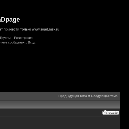
aDpage
т принести только www.soad.msk.ru
Группы
::
Регистрация
ичные сообщения
::
Вход
Предыдущая тема
::
Следующая тема