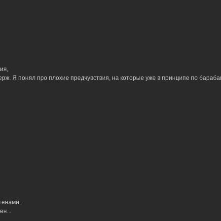
ия,
Серж. Я понял про плохие предчувствия, на которые уже в принципе по барабан
тенами,
н...