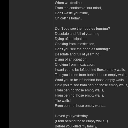
When we decline,
From the confines of our mind,
Don't waste your time,
On coffins today...
Don't you see their bodies burning?
Desolate and full of yearning,
Dying of anticipation,
Choking from intoxication,
Don't you see their bodies burning?
Desolate and full of yearning,
Dying of anticipation,
Choking from intoxication,
I want you to be left behind those empty walls,
Told you to see from behind those empty walls,
Want you to be left behind those empty walls,
I told you to see from behind those empty walls,
From behind those empty walls,
From behind those empty walls,
The walls!
From behind those empty walls...
I loved you yesterday,
(From behind those empty walls...)
Before you killed my family,