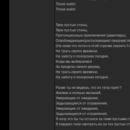
Those walls!
Those walls!
Твои пустые стены,
Твои пустые стены,
Претенциозные приключения (авантюры),
Освобождающие(распускающие) предчувств
(На знаю что хотел в этой строчке сказать 
Не трать своего времени,
На заботу о похоронах сегодня,
Когда мы выбираемся
За пределы своего рвзума,
Не трать своего времени,
На заботу о похоронах сегодня...
Разве ты не видишь, что их тела горят?
Жалкие и полные желаний,
Умирающие от ожидания,
Задыхающиеся от отравления,
Умирающие от ожидания,
Задыхающиеся от отравления,
Я хочу что бы ты остался за теми пустыми с
Я говорил тебе смотреть из-за тех пустых сте