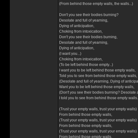
(From behind those empty walls, the walls...)
Don't you see their bodies burning?
Desolate and full of yearning,
Dying of anticipation,
Choking from intoxication,
Don't you see their bodies burning,
Desolate and full of yearning,
Dying of anticipation,
(I want you...)
Choking from intoxication,
(To be left behind those empty...)
I want you to be left behind those empty walls,
Told you to see from behind those empty walls,
(Desolate and full of yearning, Dying of anticipa
Want you to be left behind those empty walls,
(Don't you see their bodies burning? Desolate an
I told you to see from behind those empty walls.
(Trust your empty walls, trust your empty walls)
From behind those empty walls,
(Trust your empty walls, trust your empty walls)
From behind those empty walls,
(Trust your empty walls, trust your empty walls)
From behind those empty walls,