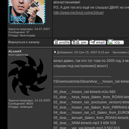
впечатлениями!
P.S. А для тех кто ещё не слышал ДВАР, но оч
http://www.mp3real.ru/mp3/dvar/
Зарегистрирован: 24.07.2007
Сообщения: 37
Откуда: Краснодар
Вернуться к началу
ALuserX
Добавлено: Сб Сен 15, 2007 9:15 pm
Заголовок с
псих-одиночка
качал давно, так что тут тока по 2005 год, я
слушаю под настроение)) вооот)
--------------------------------------------------
f:\Downloads\mp3\dvar\dvar_-_hissen_raii-kime
--------------------------------------------------
00_dvar_-_hissen_raii-kimerb.m3u 660
01_dvar_-_heya_heya_(taken_from_ROAH)-kim
Зарегистрирован: 14.10.2005
02_dvar_-_hissen_raii_(exclusive_version)-kim
Сообщения: 9828
Откуда: немецыя
03_dvar_-_hissen_raii_(taken_from_PIIRRAH)-k
04_dvar_-_hissen_raii_v.2_(taken_from_EURO
05_dvar_-_keruah_(taken_from_ROAH)-kimerb
06_dvar_-_NNM-kimerb.mp3 3 606 528
07_dvar_-_yar_yar-kimerb.mp3 3 567 616