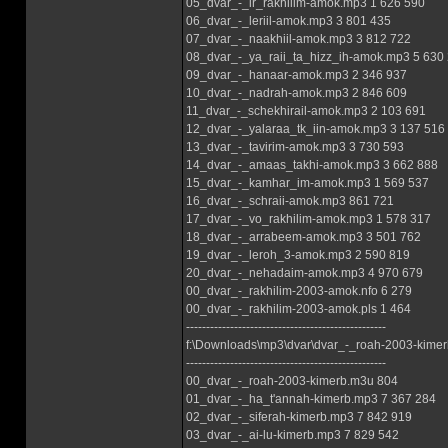
05_dvar_-_ir_rakhilim-amok.mp3 1 626 590
06_dvar_-_leriil-amok.mp3 3 801 435
07_dvar_-_naakhiil-amok.mp3 3 812 722
08_dvar_-_ya_raii_ta_hizz_ih-amok.mp3 5 630
09_dvar_-_hanaar-amok.mp3 2 346 937
10_dvar_-_nadrah-amok.mp3 2 846 609
11_dvar_-_schekhirail-amok.mp3 2 103 691
12_dvar_-_yalaraa_tk_iin-amok.mp3 3 137 516
13_dvar_-_tavirim-amok.mp3 3 730 593
14_dvar_-_amaas_takhi-amok.mp3 3 662 888
15_dvar_-_kamhar_im-amok.mp3 1 569 537
16_dvar_-_schraii-amok.mp3 861 721
17_dvar_-_vo_rakhilim-amok.mp3 1 578 317
18_dvar_-_arrabeem-amok.mp3 3 501 762
19_dvar_-_leroh_3-amok.mp3 2 590 819
20_dvar_-_nehadaim-amok.mp3 4 970 679
00_dvar_-_rakhilim-2003-amok.nfo 6 279
00_dvar_-_rakhilim-2003-amok.pls 1 464
--------------------------------------------------
f:\Downloads\mp3\dvar\dvar_-_roah-2003-kimer
--------------------------------------------------
00_dvar_-_roah-2003-kimerb.m3u 804
01_dvar_-_ha_t'annah-kimerb.mp3 7 367 284
02_dvar_-_siferah-kimerb.mp3 7 842 919
03_dvar_-_ai-lu-kimerb.mp3 7 829 542