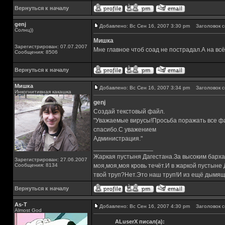
Вернуться к началу
genj
Добавлено: Вс Сен 16, 2007 3:30 pm
Заголовок с
Солнц))
Мишка
Зарегистрирован: 07.07.2007
Мне главное чтоб соад не пострадал.А на вс
Сообщения: 8506
Вернуться к началу
Мишка
Добавлено: Вс Сен 16, 2007 3:34 pm
Заголовок с
Инкогнитивная какашка
genj
Создай текстовый файл.
"Уважаемые вирусы!Просьба поражать все фа
спасибо.С уважением
Администрация."
_________________
Жаркая пустыня Дагестана.За высоким барха
Зарегистрирован: 27.06.2007
Сообщения: 8134
моя,моя,моя кровь течёт.И в жаркой пустыне
твой труп?Нет.Это наш труп!И из ещё дымящ
Вернуться к началу
As-T
Добавлено: Вс Сен 16, 2007 4:30 pm
Заголовок с
Almost God
ALuserX писал(а):