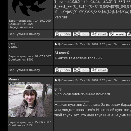
$!=~/(.)(.).(.)(.)(.)(.)..(.)(.)(.)..(.)......(.)/,$"),$=++;$.+
$_++;$_++;($_,$\,$,)=($~.$"."$;$/$%[$?]$_$\$,$:
;$,++;$^|=$";`$_$\$,$/$:$;$~$*$%[$?]$.$~$*${#
Perl rulz!
Зарегистрирован: 14.10.2005
Сообщения: 9828
Откуда: немецыя
Вернуться к началу
genj
Добавлено: Вс Сен 16, 2007 3:26 pm
Заголовок с
Солнц))
ALuserX
Зарегистрирован: 07.07.2007
А как же там всякие трояны?
Сообщения: 8506
Вернуться к началу
Мишка
Добавлено: Вс Сен 16, 2007 3:28 pm
Заголовок с
Инкогнитивная какашка
genj
А,побоку!Будем живы-не помрём!
_________________
Жаркая пустыня Дагестана.За высоким барха
моя,моя,моя кровь течёт.И в жаркой пустыне
твой труп?Нет.Это наш труп!И из ещё дымящ
Зарегистрирован: 27.06.2007
Сообщения: 8134