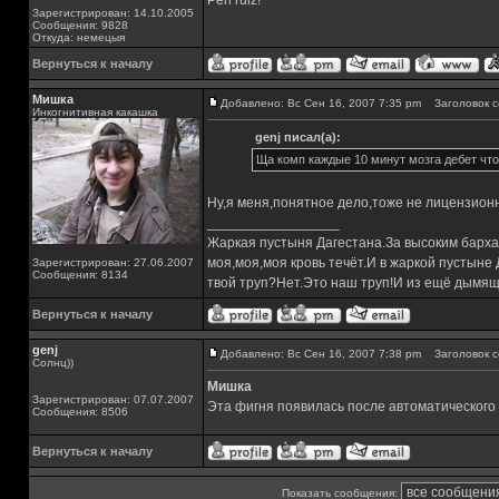
Perl rulz!
Зарегистрирован: 14.10.2005
Сообщения: 9828
Откуда: немецыя
Вернуться к началу
Мишка
Добавлено: Вс Сен 16, 2007 7:35 pm
Заголовок с
Инкогнитивная какашка
genj писал(а):
Ща комп каждые 10 минут мозга дебет что
Ну,я меня,понятное дело,тоже не лицензионна
_________________
Жаркая пустыня Дагестана.За высоким барха
моя,моя,моя кровь течёт.И в жаркой пустыне
Зарегистрирован: 27.06.2007
Сообщения: 8134
твой труп?Нет.Это наш труп!И из ещё дымящ
Вернуться к началу
genj
Добавлено: Вс Сен 16, 2007 7:38 pm
Заголовок с
Солнц))
Мишка
Зарегистрирован: 07.07.2007
Эта фигня появилась после автоматического
Сообщения: 8506
Вернуться к началу
Показать сообщения: