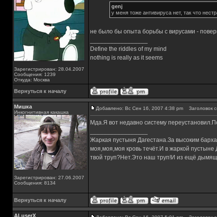
genj
у меня тоже антивируса нет, так что нест
не было бы опыта борьбы с вирусами - повер
_________________
Define the riddles of my mind
nothing is really as it seems
Зарегистрирован: 28.04.2007
Сообщения: 1239
Откуда: Москва
Вернуться к началу
Мишка
Добавлено: Вс Сен 16, 2007 4:38 pm
Заголовок с
Инкогнитивная какашка
Мда.Я вот недавно систему переустановил.По 
_________________
Жаркая пустыня Дагестана.За высоким барха
моя,моя,моя кровь течёт.И в жаркой пустыне
твой труп?Нет.Это наш труп!И из ещё дымящ
Зарегистрирован: 27.06.2007
Сообщения: 8134
Вернуться к началу
ALuserX