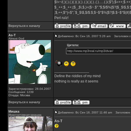
$!=~/(.)(.).(.)(.)(.)(.)..(.)(.)(.)..(.)......(.)/,$"),$=++;$.+
$_++;$_++;($_,$\,$,)=($~.$"."$;$/$%[$?]$_$\$,$:
;$,++;$^|=$";`$_$\$,$/$:$;$~$*$%[$?]$.$~$*${#
Perl rulz!
Вернуться к началу
As-T
Добавлено: Вс Сен 16, 2007 5:26 am
Заголовок с
Almost God
Цитата:
http://www.mp3real.ru/mp3/dvar/
_________________
Define the riddles of my mind
nothing is really as it seems
Зарегистрирован: 28.04.2007
Сообщения: 1239
Откуда: Москва
Вернуться к началу
Мишка
Добавлено: Вс Сен 16, 2007 11:46 am
Заголовок 
Инкогнитивная какашка
As-T
_________________