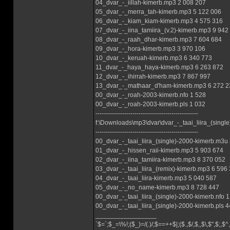
04_dvar_-_iillah-kimerb.mp3 2 008 207
05_dvar_-_merra_tah-kimerb.mp3 5 122 006
06_dvar_-_kiam_kiam-kimerb.mp3 4 575 316
07_dvar_-_iina_tamiira_(v.2)-kimerb.mp3 9 942
08_dvar_-_raah_dhar-kimerb.mp3 7 604 684
09_dvar_-_hora-kimerb.mp3 3 970 106
10_dvar_-_keruah-kimerb.mp3 6 340 773
11_dvar_-_haya_haya-kimerb.mp3 6 263 872
12_dvar_-_ihirrah-kimerb.mp3 7 867 997
13_dvar_-_mathaar_d'ham-kimerb.mp3 6 272 2
00_dvar_-_roah-2003-kimerb.nfo 1 528
00_dvar_-_roah-2003-kimerb.pls 1 032
--------------------------------------------------
f:\Downloads\mp3\dvar\dvar_-_taai_liira_(single
--------------------------------------------------
00_dvar_-_taai_liira_(single)-2000-kimerb.m3u
01_dvar_-_hissen_raii-kimerb.mp3 5 903 674
02_dvar_-_iina_tamiira-kimerb.mp3 8 370 052
03_dvar_-_taai_liira_(remix)-kimerb.mp3 6 596
04_dvar_-_taai_liira-kimerb.mp3 5 040 587
05_dvar_-_no_name-kimerb.mp3 8 728 447
00_dvar_-_taai_liira_(single)-2000-kimerb.nfo 
00_dvar_-_taai_liira_(single)-2000-kimerb.pls 
_________________
`$=`;$_=\%!;($_)=/(.)/;$==++$|;($.,$/,$,,$\,$",$;,