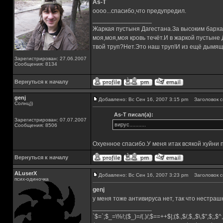
As-T
оооо...спасибо,что предупредил.
_________________
Жаркая пустыня Дагестана.За высоким барха
моя,моя,моя кровь течёт.И в жаркой пустыне
твой труп?Нет.Это наш труп!И из ещё дымящ
Зарегистрирован: 27.06.2007
Сообщения: 8134
Вернуться к началу
genj
Добавлено: Вс Сен 16, 2007 3:15 pm
Заголовок с
Солнц))
As-T писал(а):
Зарегистрирован: 07.07.2007
вирус...........
Сообщения: 8506
Охуенное спасибо.У меня итак всякой хуйни п
Вернуться к началу
ALuserX
Добавлено: Вс Сен 16, 2007 3:23 pm
Заголовок с
псих-одиночка
genj
у меня тоже антивируса нет, так что нестраш
_________________
`$=`;$_=\%!;($_)=/(.)/;$==++$|;($.,$/,$,,$\,$",$;,