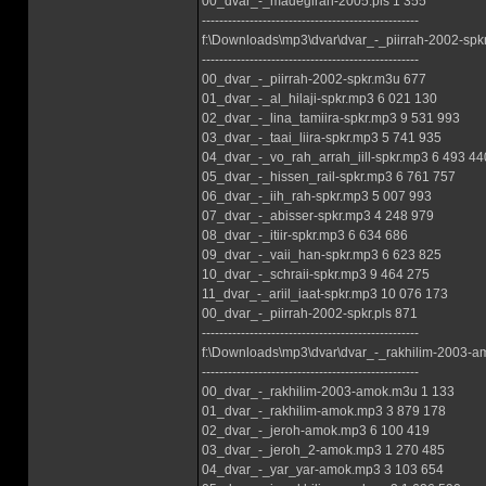
00_dvar_-_madegirah-2005.pls 1 355
--------------------------------------------------
f:\Downloads\mp3\dvar\dvar_-_piirrah-2002-spkr
--------------------------------------------------
00_dvar_-_piirrah-2002-spkr.m3u 677
01_dvar_-_al_hilaji-spkr.mp3 6 021 130
02_dvar_-_lina_tamiira-spkr.mp3 9 531 993
03_dvar_-_taai_liira-spkr.mp3 5 741 935
04_dvar_-_vo_rah_arrah_iill-spkr.mp3 6 493 44
05_dvar_-_hissen_rail-spkr.mp3 6 761 757
06_dvar_-_iih_rah-spkr.mp3 5 007 993
07_dvar_-_abisser-spkr.mp3 4 248 979
08_dvar_-_itiir-spkr.mp3 6 634 686
09_dvar_-_vaii_han-spkr.mp3 6 623 825
10_dvar_-_schraii-spkr.mp3 9 464 275
11_dvar_-_ariil_iaat-spkr.mp3 10 076 173
00_dvar_-_piirrah-2002-spkr.pls 871
--------------------------------------------------
f:\Downloads\mp3\dvar\dvar_-_rakhilim-2003-a
--------------------------------------------------
00_dvar_-_rakhilim-2003-amok.m3u 1 133
01_dvar_-_rakhilim-amok.mp3 3 879 178
02_dvar_-_jeroh-amok.mp3 6 100 419
03_dvar_-_jeroh_2-amok.mp3 1 270 485
04_dvar_-_yar_yar-amok.mp3 3 103 654