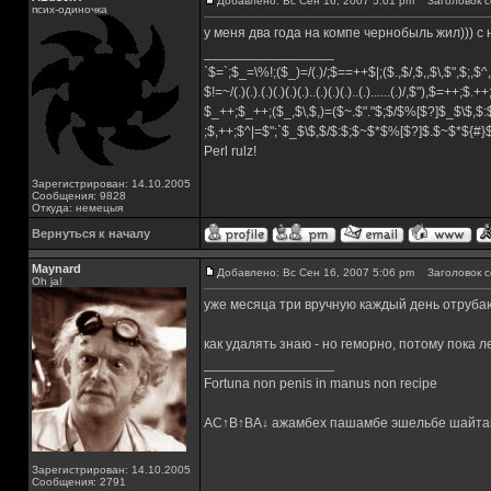
Добавлено: Вс Сен 16, 2007 5:01 pm
Заголовок с
псих-одиночка
у меня два года на компе чернобыль жил))) с
_________________
`$=`;$_=\%!;($_)=/(.)/;$==++$|;($.,$/,$,,$\,$",$;,
$!=~/(.)(.).(.)(.)(.)(.)..(.)(.)(.)..(.)......(.)/,$"),$=++;$.+
$_++;$_++;($_,$\,$,)=($~.$"."$;$/$%[$?]$_$\$,$:
;$,++;$^|=$";`$_$\$,$/$:$;$~$*$%[$?]$.$~$*${#
Perl rulz!
Зарегистрирован: 14.10.2005
Сообщения: 9828
Откуда: немецыя
Вернуться к началу
Maynard
Добавлено: Вс Сен 16, 2007 5:06 pm
Заголовок с
Oh ja!
уже месяца три вручную каждый день отрубаю
как удалять знаю - но геморно, потому пока л
_________________
Fortuna non penis in manus non recipe
AC↑B↑BA↓ ажамбех пашамбе эшельбе шайта
Зарегистрирован: 14.10.2005
Сообщения: 2791