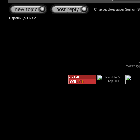
Список форумов Serj on 
Страница
1
из
2
s
Powered by