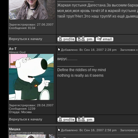
Жаркая пустыня Дагестана.За высоким барха
моя,моя,моя кровь течёт.И в жаркой пустыне
твой труп?Нет.Это наш труп!И из ещё дымящ
Зарегистрирован: 27.06.2007
Сообщения: 8134
Вернуться к началу
As-T
Добавлено: Вс Сен 16, 2007 2:28 pm
Заголовок с
Almost God
вирус...........
_________________
Define the riddles of my mind
nothing is really as it seems
Зарегистрирован: 28.04.2007
Сообщения: 1239
Откуда: Москва
Вернуться к началу
Мишка
Добавлено: Вс Сен 16, 2007 2:58 pm
Заголовок с
Инкогнитивная какашка