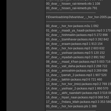
00_dvar_-_hissen_raii-kimerb.nfo 1 108
00_dvar_-_hissen_raii-kimerb.pls 791
--------------------------------------------------
f:\Downloads\mp3\dvar\dvar_-_hor_hor-2005-ja
--------------------------------------------------
00_dvar_-_hor_hor-jackass.m3u 1 092
01_dvar_-_maadi_ya_haadi-jackass.mp3 3 170
02_dvar_-_hishmaliin-jackass.mp3 5 272 896
03_dvar_-_tzamihavar-jackass.mp3 3 282 842
04_dvar_-_eraam-jackass.mp3 1 913 154
05_dvar_-_hor_hor-jackass.mp3 2 603 632
06_dvar_-_yashaar-jackass.mp3 5 120 152
07_dvar_-_myadah-jackass.mp3 2 891 592
08_dvar_-_maad_k'han-jackass.mp3 5 003 716
09_dvar_-_vaii_daha-jackass.mp3 2 268 722
10_dvar_-_annoahim-jackass.mp3 3 269 696
11_dvar_-_lyarrah_2-jackass.mp3 1 907 520
12_dvar_-_takhiir-jackass.mp3 6 721 460
13_dvar_-_hor_hor_(mix)-jackass.mp3 2 769 1
14_dvar_-_yashaar_2-jackass.mp3 1 860 570
15_dvar_-_akhi_raandah!-jackass.mp3 3 516 0
16_dvar_-_hiyari_naai-jackass.mp3 6 068 542
17_dvar_-_t'ndara_kitah-jackass.mp3 3 353 58
00_dvar_-_hor_hor-jackass.pls 1 388
--------------------------------------------------