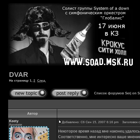
DVAR
На страницу
1
,
2
След.
Список форумов Serj on 
Автор
Keety
Добавлено: Сб Сен 15, 2007 6:16 pm
Заголовок с
Apostate
Некоторое время назад мне наконец удалось 
Соответственно, мне интересно ваше мнение 