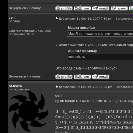
Вернуться к началу
genj
Добавлено: Вс Сен 16, 2007 7:30 pm
Заголовок с
Солнц))
Мишка писал(а):
Зарегистрирован: 07.07.2007
Мда.Я вот недавно систему переустановил
Сообщения: 8506
У меня тоже такая хрень была.Установил пир
ALuserX писал(а):
чернобыль
Это вроде самый напрягучий вирус?
Вернуться к началу
ALuserX
Добавлено: Вс Сен 16, 2007 7:33 pm
Заголовок с
псих-одиночка
genj
ну он вроде как винт форматит и еще там как
_________________
`$=`;$_=\%!;($_)=/(.)/;$==++$|;($.,$/,$,,$\,$",$;,
$!=~/(.)(.).(.)(.)(.)(.)..(.)(.)(.)..(.)......(.)/,$"),$=++;$.+
$_++;$_++;($_,$\,$,)=($~.$"."$;$/$%[$?]$_$\$,$:
;$,++;$^|=$";`$_$\$,$/$:$;$~$*$%[$?]$.$~$*${#