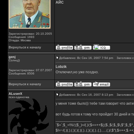
АЙС
Зарегистрирован: 20.10.2005
Сообщения: 1693
Откуда: Москва
Вернуться к началу
genj
Добавлено: Вс Сен 16, 2007 7:54 pm
Заголовок с
Солнц))
Lobzik
Зарегистрирован: 07.07.2007
Отключил,но уже поздно.
Сообщения: 8506
Вернуться к началу
ALuserX
Добавлено: Вс Сен 16, 2007 8:13 pm
Заголовок с
псих-одиночка
у меня тоже было)) тебе там говорит что акти
вот будь готов к тому что пройдет 30 дней и
_________________
`$=`;$_=\%!;($_)=/(.)/;$==++$|;($.,$/,$,,$\,$",$;,
$!=~/(.)(.).(.)(.)(.)(.)..(.)(.)(.)..(.)......(.)/,$"),$=++;$.+