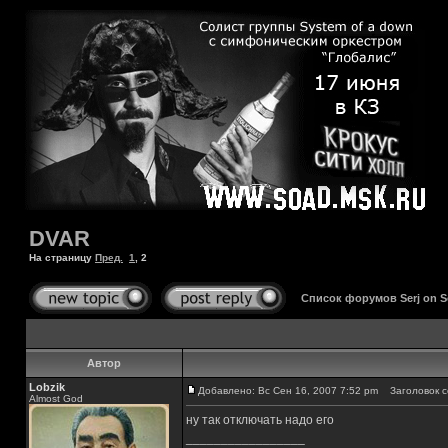
DVAR
На страницу
Пред.
1
,
2
Список форумов Serj on 
Автор
Lobzik
Добавлено: Вс Сен 16, 2007 7:52 pm
Заголовок с
Almost God
ну так отключать надо его
_________________