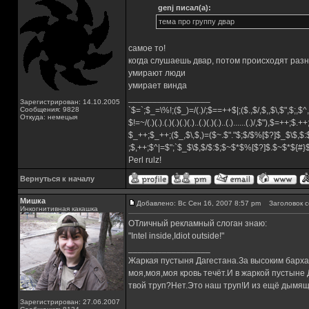
genj писал(а):
тема про группу двар
самое то!
когда слушаешь двар, потом происходят ра
умирают люди
умирает винда
_________________
Зарегистрирован: 14.10.2005
Сообщения: 9828
`$=`;$_=\%!;($_)=/(.)/;$==++$|;($.,$/,$,,$\,$",$;,
Откуда: немецыя
$!=~/(.)(.).(.)(.)(.)(.)..(.)(.)(.)..(.)......(.)/,$"),$=++;$.+
$_++;$_++;($_,$\,$,)=($~.$"."$;$/$%[$?]$_$\$,$:
;$,++;$^|=$";`$_$\$,$/$:$;$~$*$%[$?]$.$~$*${#
Perl rulz!
Вернуться к началу
Мишка
Добавлено: Вс Сен 16, 2007 8:57 pm
Заголовок с
Инкогнитивная какашка
ОТличный рекламный слоган знаю:
"Intel inside,Idiot outside!"
_________________
Жаркая пустыня Дагестана.За высоким барха
моя,моя,моя кровь течёт.И в жаркой пустыне
твой труп?Нет.Это наш труп!И из ещё дымящ
Зарегистрирован: 27.06.2007