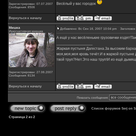
Весёлый у вас городок
Зарегистрирован: 07.07.2007
Сообщения: 8506
Вернуться к началу
Мишка
Добавлено: Вс Сен 16, 2007 10:04 pm
Заголовок 
Инкогнитивная какашка
А ещё у нас весёленькие грузовички ездят!Так
_________________
Жаркая пустыня Дагестана.За высоким барха
моя,моя,моя кровь течёт.И в жаркой пустыне
твой труп?Нет.Это наш труп!И из ещё дымящ
Зарегистрирован: 27.06.2007
Сообщения: 8134
Вернуться к началу
Показать сообщения:
Список форумов Serj on 
Страница
2
из
2