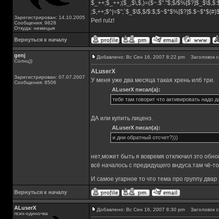
$_++;$_++;($_,$\,$,)=($~.$"."$;$/$%[$?]$_$\$,$:
;$,++;$^|=$";`$_$\$,$/$:$;$~$*$%[$?]$.$~$*${#
Зарегистрирован: 14.10.2005
Perl rulz!
Сообщения: 9828
Откуда: немецыя
Вернуться к началу
genj
Добавлено: Вс Сен 16, 2007 8:22 pm
Заголовок с
Солнц))
ALuserX
Зарегистрирован: 07.07.2007
У меня уже два месяца такая хрень илб три.
Сообщения: 8506
ALuserX писал(а):
тебе там говорит что активировать надо да
ДА или купить лиценз.
ALuserX писал(а):
и дни обратный отсчет?)))
нет,может быть я вовремя отключил это обно
всё началось с предидущего вндуса.там чё-то
И самое угарное то что тема про группу двар
Вернуться к началу
ALuserX
Добавлено: Вс Сен 16, 2007 8:30 pm
Заголовок с
псих-одиночка