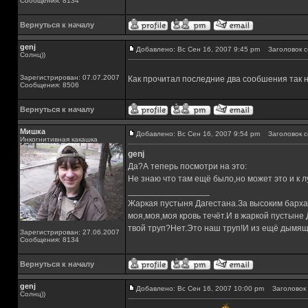
Сообщения: 8134
Вернуться к началу
genj
Добавлено: Вс Сен 16, 2007 9:45 pm
Заголовок с
Солнц))
Зарегистрирован: 07.07.2007
Как прочитал последние два сообшения так 
Сообщения: 8506
Вернуться к началу
Мишка
Добавлено: Вс Сен 16, 2007 9:54 pm
Заголовок с
Инкогнитивная какашка
genj
Да?А теперь посмотри на это:
Не знаю что там ещё было,но может это и к л
_________________
Жаркая пустыня Дагестана.За высоким барха
моя,моя,моя кровь течёт.И в жаркой пустыне
твой труп?Нет.Это наш труп!И из ещё дымящ
Зарегистрирован: 27.06.2007
Сообщения: 8134
Вернуться к началу
genj
Добавлено: Вс Сен 16, 2007 10:00 pm
Заголовок 
Солнц))