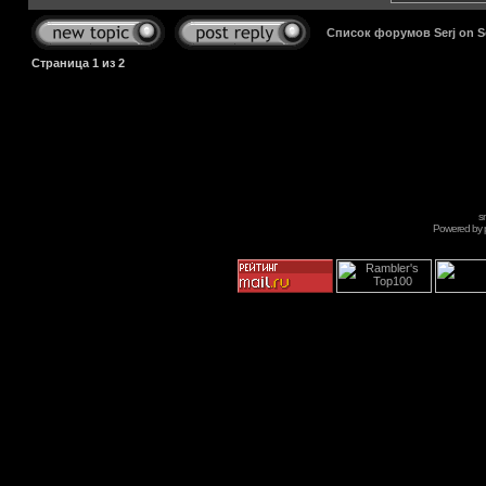
Список форумов Serj on 
Страница
1
из
2
s
Powered by