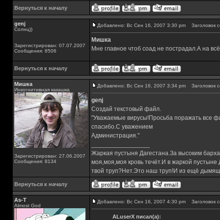
Вернуться к началу
genj
Добавлено: Вс Сен 16, 2007 3:30 pm
Заголовок с
Солнц))
Мишка
Зарегистрирован: 07.07.2007
Мне главное чтоб соад не пострадал.А на вс
Сообщения: 8506
Вернуться к началу
Мишка
Добавлено: Вс Сен 16, 2007 3:34 pm
Заголовок с
Инкогнитивная какашка
genj
Создай текстовый файл.
"Уважаемые вирусы!Просьба поражать все фа
спасибо.С уважением
Администрация."
_________________
Жаркая пустыня Дагестана.За высоким барха
Зарегистрирован: 27.06.2007
Сообщения: 8134
моя,моя,моя кровь течёт.И в жаркой пустыне
твой труп?Нет.Это наш труп!И из ещё дымящ
Вернуться к началу
As-T
Добавлено: Вс Сен 16, 2007 4:30 pm
Заголовок с
Almost God
ALuserX писал(а):