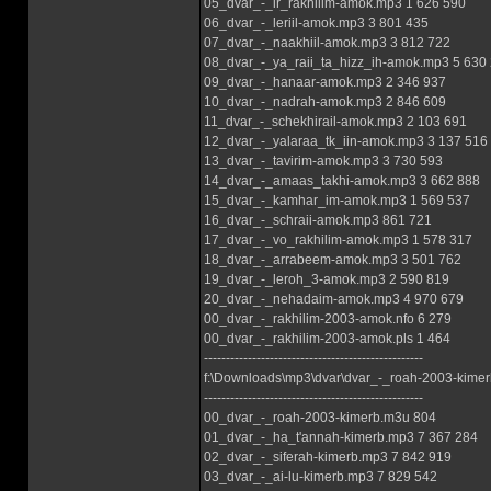
05_dvar_-_ir_rakhilim-amok.mp3 1 626 590
06_dvar_-_leriil-amok.mp3 3 801 435
07_dvar_-_naakhiil-amok.mp3 3 812 722
08_dvar_-_ya_raii_ta_hizz_ih-amok.mp3 5 630
09_dvar_-_hanaar-amok.mp3 2 346 937
10_dvar_-_nadrah-amok.mp3 2 846 609
11_dvar_-_schekhirail-amok.mp3 2 103 691
12_dvar_-_yalaraa_tk_iin-amok.mp3 3 137 516
13_dvar_-_tavirim-amok.mp3 3 730 593
14_dvar_-_amaas_takhi-amok.mp3 3 662 888
15_dvar_-_kamhar_im-amok.mp3 1 569 537
16_dvar_-_schraii-amok.mp3 861 721
17_dvar_-_vo_rakhilim-amok.mp3 1 578 317
18_dvar_-_arrabeem-amok.mp3 3 501 762
19_dvar_-_leroh_3-amok.mp3 2 590 819
20_dvar_-_nehadaim-amok.mp3 4 970 679
00_dvar_-_rakhilim-2003-amok.nfo 6 279
00_dvar_-_rakhilim-2003-amok.pls 1 464
--------------------------------------------------
f:\Downloads\mp3\dvar\dvar_-_roah-2003-kimer
--------------------------------------------------
00_dvar_-_roah-2003-kimerb.m3u 804
01_dvar_-_ha_t'annah-kimerb.mp3 7 367 284
02_dvar_-_siferah-kimerb.mp3 7 842 919
03_dvar_-_ai-lu-kimerb.mp3 7 829 542