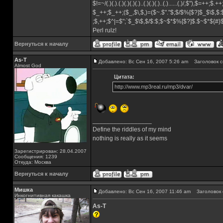
$!=~/(.)(.).(.)(.)(.)(.)..(.)(.)(.)..(.)......(.)/,$"),$=++;$.+
$_++;$_++;($_,$\,$,)=($~.$"."$;$/$%[$?]$_$\$,$:
;$,++;$^|=$";`$_$\$,$/$:$;$~$*$%[$?]$.$~$*${#
Perl rulz!
Вернуться к началу
As-T
Добавлено: Вс Сен 16, 2007 5:26 am
Заголовок с
Almost God
Цитата:
http://www.mp3real.ru/mp3/dvar/
_________________
Define the riddles of my mind
nothing is really as it seems
Зарегистрирован: 28.04.2007
Сообщения: 1239
Откуда: Москва
Вернуться к началу
Мишка
Добавлено: Вс Сен 16, 2007 11:46 am
Заголовок 
Инкогнитивная какашка
As-T
_________________