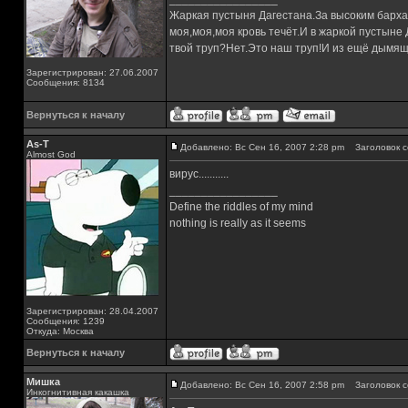
Жаркая пустыня Дагестана.За высоким барха
моя,моя,моя кровь течёт.И в жаркой пустыне
твой труп?Нет.Это наш труп!И из ещё дымящ
Зарегистрирован: 27.06.2007
Сообщения: 8134
Вернуться к началу
As-T
Добавлено: Вс Сен 16, 2007 2:28 pm
Заголовок с
Almost God
вирус...........
_________________
Define the riddles of my mind
nothing is really as it seems
Зарегистрирован: 28.04.2007
Сообщения: 1239
Откуда: Москва
Вернуться к началу
Мишка
Добавлено: Вс Сен 16, 2007 2:58 pm
Заголовок с
Инкогнитивная какашка