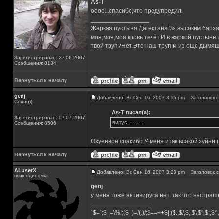
As-T
оооо...спасибо,что предупредил.
_________________
Жаркая пустыня Дагестана.За высоким барха
моя,моя,моя кровь течёт.И в жаркой пустыне
твой труп?Нет.Это наш труп!И из ещё дымящ
Зарегистрирован: 27.06.2007
Сообщения: 8134
Вернуться к началу
genj
Добавлено: Вс Сен 16, 2007 3:15 pm
Заголовок с
Солнц))
As-T писал(а):
Зарегистрирован: 07.07.2007
вирус...........
Сообщения: 8506
Охуенное спасибо.У меня итак всякой хуйни п
Вернуться к началу
ALuserX
Добавлено: Вс Сен 16, 2007 3:23 pm
Заголовок с
псих-одиночка
genj
у меня тоже антивируса нет, так что нестраш
_________________
`$=`;$_=\%!;($_)=/(.)/;$==++$|;($.,$/,$,,$\,$",$;,