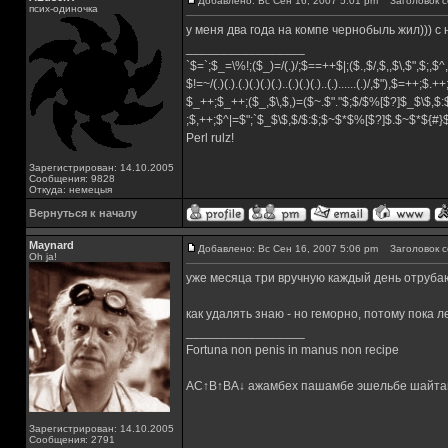
Добавлено: Вс Сен 16, 2007 5:01 pm
Заголовок с
псих-одиночка
у меня два года на компе чернобыль жил))) с
_________________
`$=`;$_=\%!;($_)=/(.)/;$==++$|;($.,$/,$,,$\,$",$;,
$!=~/(.)(.).(.)(.)(.)(.)..(.)(.)(.)..(.)......(.)/,$"),$=++;$.+
$_++;$_++;($_,$\,$,)=($~.$"."$;$/$%[$?]$_$\$,$:
;$,++;$^|=$";`$_$\$,$/$:$;$~$*$%[$?]$.$~$*${#
Perl rulz!
Зарегистрирован: 14.10.2005
Сообщения: 9828
Откуда: немецыя
Вернуться к началу
Maynard
Добавлено: Вс Сен 16, 2007 5:06 pm
Заголовок с
Oh ja!
уже месяца три вручную каждый день отрубаю
как удалять знаю - но геморно, потому пока л
_________________
Fortuna non penis in manus non recipe
AC↑B↑BA↓ ажамбех пашамбе эшельбе шайта
Зарегистрирован: 14.10.2005
Сообщения: 2791