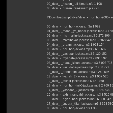
00_dvar_-_hissen_raii-kimerb.nfo 1 108
00_dvar_-_hissen_raii-kimerb.pls 791
--------------------------------------------------
f:\Downloads\mp3\dvar\dvar_-_hor_hor-2005-ja
--------------------------------------------------
00_dvar_-_hor_hor-jackass.m3u 1 092
01_dvar_-_maadi_ya_haadi-jackass.mp3 3 170
02_dvar_-_hishmaliin-jackass.mp3 5 272 896
03_dvar_-_tzamihavar-jackass.mp3 3 282 842
04_dvar_-_eraam-jackass.mp3 1 913 154
05_dvar_-_hor_hor-jackass.mp3 2 603 632
06_dvar_-_yashaar-jackass.mp3 5 120 152
07_dvar_-_myadah-jackass.mp3 2 891 592
08_dvar_-_maad_k'han-jackass.mp3 5 003 716
09_dvar_-_vaii_daha-jackass.mp3 2 268 722
10_dvar_-_annoahim-jackass.mp3 3 269 696
11_dvar_-_lyarrah_2-jackass.mp3 1 907 520
12_dvar_-_takhiir-jackass.mp3 6 721 460
13_dvar_-_hor_hor_(mix)-jackass.mp3 2 769 1
14_dvar_-_yashaar_2-jackass.mp3 1 860 570
15_dvar_-_akhi_raandah!-jackass.mp3 3 516 0
16_dvar_-_hiyari_naai-jackass.mp3 6 068 542
17_dvar_-_t'ndara_kitah-jackass.mp3 3 353 58
00_dvar_-_hor_hor-jackass.pls 1 388
--------------------------------------------------