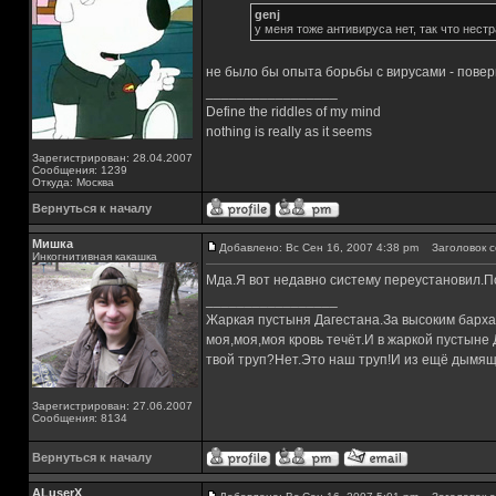
genj
у меня тоже антивируса нет, так что нест
не было бы опыта борьбы с вирусами - повер
_________________
Define the riddles of my mind
nothing is really as it seems
Зарегистрирован: 28.04.2007
Сообщения: 1239
Откуда: Москва
Вернуться к началу
Мишка
Добавлено: Вс Сен 16, 2007 4:38 pm
Заголовок с
Инкогнитивная какашка
Мда.Я вот недавно систему переустановил.По 
_________________
Жаркая пустыня Дагестана.За высоким барха
моя,моя,моя кровь течёт.И в жаркой пустыне
твой труп?Нет.Это наш труп!И из ещё дымящ
Зарегистрирован: 27.06.2007
Сообщения: 8134
Вернуться к началу
ALuserX