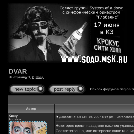
DVAR
На страницу
1
,
2
След.
Список форумов Serj on 
Автор
Keety
Добавлено: Сб Сен 15, 2007 6:16 pm
Заголовок с
Apostate
Некоторое время назад мне наконец удалось 
Соответственно, мне интересно ваше мнение 