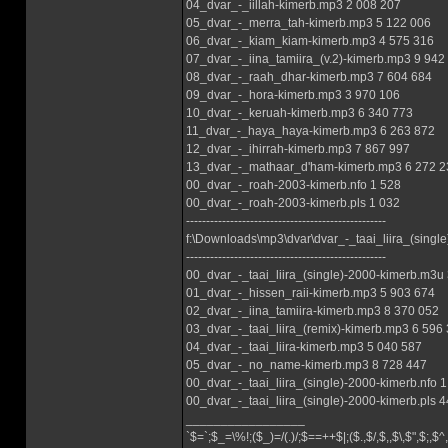
04_dvar_-_iillah-kimerb.mp3 2 008 207
05_dvar_-_merra_tah-kimerb.mp3 5 122 006
06_dvar_-_kiam_kiam-kimerb.mp3 4 575 316
07_dvar_-_iina_tamiira_(v.2)-kimerb.mp3 9 942
08_dvar_-_raah_dhar-kimerb.mp3 7 604 684
09_dvar_-_hora-kimerb.mp3 3 970 106
10_dvar_-_keruah-kimerb.mp3 6 340 773
11_dvar_-_haya_haya-kimerb.mp3 6 263 872
12_dvar_-_ihirrah-kimerb.mp3 7 867 997
13_dvar_-_mathaar_d'ham-kimerb.mp3 6 272 2
00_dvar_-_roah-2003-kimerb.nfo 1 528
00_dvar_-_roah-2003-kimerb.pls 1 032
--------------------------------------------------
f:\Downloads\mp3\dvar\dvar_-_taai_liira_(single
--------------------------------------------------
00_dvar_-_taai_liira_(single)-2000-kimerb.m3u
01_dvar_-_hissen_raii-kimerb.mp3 5 903 674
02_dvar_-_iina_tamiira-kimerb.mp3 8 370 052
03_dvar_-_taai_liira_(remix)-kimerb.mp3 6 596
04_dvar_-_taai_liira-kimerb.mp3 5 040 587
05_dvar_-_no_name-kimerb.mp3 8 728 447
00_dvar_-_taai_liira_(single)-2000-kimerb.nfo 
00_dvar_-_taai_liira_(single)-2000-kimerb.pls 
_________________
`$=`;$_=\%!;($_)=/(.)/;$==++$|;($.,$/,$,,$\,$",$;,