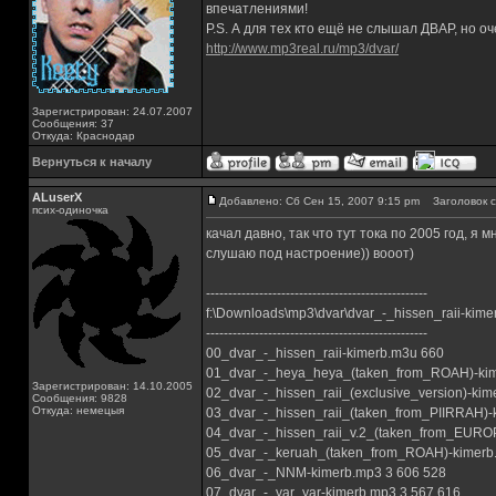
впечатлениями!
P.S. А для тех кто ещё не слышал ДВАР, но оч
http://www.mp3real.ru/mp3/dvar/
Зарегистрирован: 24.07.2007
Сообщения: 37
Откуда: Краснодар
Вернуться к началу
ALuserX
Добавлено: Сб Сен 15, 2007 9:15 pm
Заголовок с
псих-одиночка
качал давно, так что тут тока по 2005 год, я
слушаю под настроение)) вооот)
--------------------------------------------------
f:\Downloads\mp3\dvar\dvar_-_hissen_raii-kime
--------------------------------------------------
00_dvar_-_hissen_raii-kimerb.m3u 660
01_dvar_-_heya_heya_(taken_from_ROAH)-kim
Зарегистрирован: 14.10.2005
02_dvar_-_hissen_raii_(exclusive_version)-kim
Сообщения: 9828
Откуда: немецыя
03_dvar_-_hissen_raii_(taken_from_PIIRRAH)-k
04_dvar_-_hissen_raii_v.2_(taken_from_EURO
05_dvar_-_keruah_(taken_from_ROAH)-kimerb
06_dvar_-_NNM-kimerb.mp3 3 606 528
07_dvar_-_yar_yar-kimerb.mp3 3 567 616