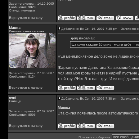
Perl rulz!
Зарегистрирован: 14.10.2005
Сообщения: 9828
Откуда: немецыя
Вернуться к началу
Мишка
Добавлено: Вс Сен 16, 2007 7:35 pm
Заголовок с
Инкогнитивная какашка
genj писал(а):
Ща комп каждые 10 минут мозга дебет что
Ну,я меня,понятное дело,тоже не лицензионна
_________________
Жаркая пустыня Дагестана.За высоким барха
моя,моя,моя кровь течёт.И в жаркой пустыне
Зарегистрирован: 27.06.2007
Сообщения: 8134
твой труп?Нет.Это наш труп!И из ещё дымящ
Вернуться к началу
genj
Добавлено: Вс Сен 16, 2007 7:38 pm
Заголовок с
Солнц))
Мишка
Зарегистрирован: 07.07.2007
Эта фигня появилась после автоматического
Сообщения: 8506
Вернуться к началу
Показать сообщения: