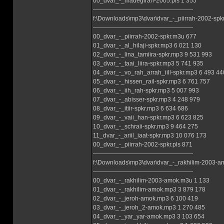
00_dvar_-_madegirah-2005.pls 1 355
--------------------------------------------------
f:\Downloads\mp3\dvar\dvar_-_piirrah-2002-spkr
--------------------------------------------------
00_dvar_-_piirrah-2002-spkr.m3u 677
01_dvar_-_al_hilaji-spkr.mp3 6 021 130
02_dvar_-_lina_tamiira-spkr.mp3 9 531 993
03_dvar_-_taai_liira-spkr.mp3 5 741 935
04_dvar_-_vo_rah_arrah_iill-spkr.mp3 6 493 44
05_dvar_-_hissen_rail-spkr.mp3 6 761 757
06_dvar_-_iih_rah-spkr.mp3 5 007 993
07_dvar_-_abisser-spkr.mp3 4 248 979
08_dvar_-_itiir-spkr.mp3 6 634 686
09_dvar_-_vaii_han-spkr.mp3 6 623 825
10_dvar_-_schraii-spkr.mp3 9 464 275
11_dvar_-_ariil_iaat-spkr.mp3 10 076 173
00_dvar_-_piirrah-2002-spkr.pls 871
--------------------------------------------------
f:\Downloads\mp3\dvar\dvar_-_rakhilim-2003-a
--------------------------------------------------
00_dvar_-_rakhilim-2003-amok.m3u 1 133
01_dvar_-_rakhilim-amok.mp3 3 879 178
02_dvar_-_jeroh-amok.mp3 6 100 419
03_dvar_-_jeroh_2-amok.mp3 1 270 485
04_dvar_-_yar_yar-amok.mp3 3 103 654