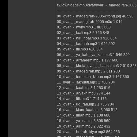
f:\Downloads\mp3\dvar\dvar_-_madegirah-2005
--------------------------------------------------
00_dvar_-_madegirah-2005-(front).jpg 40 590
00_dvar_-_madegirah-2005.m3u 1 016
01_dvar_-_hwhy.mp3 1 863 680
02_dvar_-_laali.mp3 2 766 848
03_dvar_-_hiri_noai.mp3 3 928 064
04_dvar_-_taranah.mp3 1 646 592
05_dvar_-_iill.mp3 610 304
06_dvar_-_ya_kah_tya_kah.mp3 1 546 240
07_dvar_-_arraheem.mp3 1 177 600
08_dvar_-_khela_dvar_-_baash.mp3 2 019 328
09_dvar_-_madegirah.mp3 2 611 200
10_dvar_-_teremiah_k'ruun.mp3 1 167 360
11_dvar_-_iakhuut!.mp3 2 760 704
12_dvar_-_kaah.mp3 1 263 616
13_dvar_-_arvakh.mp3 774 144
14_dvar_-_lilk.mp3 1 714 176
15_dvar_-_ud_rah.mp3 1 736 704
16_dvar_-_kiam_kaah.mp3 960 512
17_dvar_-_linah.mp3 1 138 688
18_dvar_-_ya_nar.mp3 808 960
19_dvar_-_airim.mp3 2 322 432
20_dvar_-_herrah_kiyar.mp3 864 256