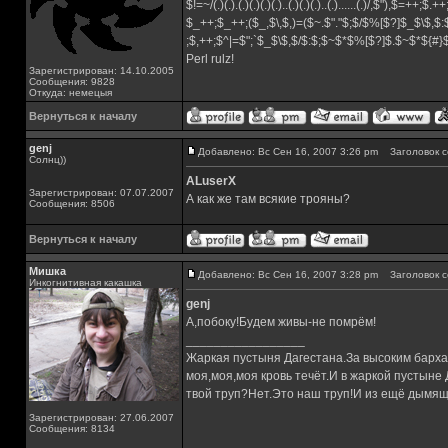
$!=~/(.)(.).(.)(.)(.)(.)..(.)(.)(.)..(.)......(.)/,$"),$=++;$.+
$_++;$_++;($_,$\,$,)=($~.$"."$;$/$%[$?]$_$\$,$:
;$,++;$^|=$";`$_$\$,$/$:$;$~$*$%[$?]$.$~$*${#
Perl rulz!
Зарегистрирован: 14.10.2005
Сообщения: 9828
Откуда: немецыя
Вернуться к началу
genj
Добавлено: Вс Сен 16, 2007 3:26 pm
Заголовок с
Солнц))
ALuserX
Зарегистрирован: 07.07.2007
А как же там всякие трояны?
Сообщения: 8506
Вернуться к началу
Мишка
Добавлено: Вс Сен 16, 2007 3:28 pm
Заголовок с
Инкогнитивная какашка
genj
А,побоку!Будем живы-не помрём!
_________________
Жаркая пустыня Дагестана.За высоким барха
моя,моя,моя кровь течёт.И в жаркой пустыне
твой труп?Нет.Это наш труп!И из ещё дымящ
Зарегистрирован: 27.06.2007
Сообщения: 8134