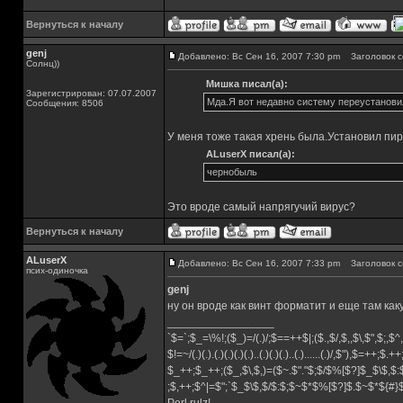
Вернуться к началу
genj
Добавлено: Вс Сен 16, 2007 7:30 pm
Заголовок с
Солнц))
Мишка писал(а):
Зарегистрирован: 07.07.2007
Мда.Я вот недавно систему переустановил
Сообщения: 8506
У меня тоже такая хрень была.Установил пир
ALuserX писал(а):
чернобыль
Это вроде самый напрягучий вирус?
Вернуться к началу
ALuserX
Добавлено: Вс Сен 16, 2007 7:33 pm
Заголовок с
псих-одиночка
genj
ну он вроде как винт форматит и еще там как
_________________
`$=`;$_=\%!;($_)=/(.)/;$==++$|;($.,$/,$,,$\,$",$;,
$!=~/(.)(.).(.)(.)(.)(.)..(.)(.)(.)..(.)......(.)/,$"),$=++;$.+
$_++;$_++;($_,$\,$,)=($~.$"."$;$/$%[$?]$_$\$,$:
;$,++;$^|=$";`$_$\$,$/$:$;$~$*$%[$?]$.$~$*${#