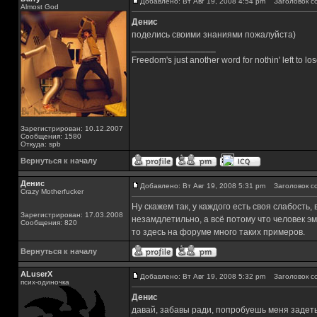
Добавлено: Вт Авг 19, 2008 4:54 pm
Заголовок с
Almost God
Денис
поделись своими знаниями пожалуйста)
_________________
Freedom's just another word for nothin' left to los
Зарегистрирован: 10.12.2007
Сообщения: 1580
Откуда: spb
Вернуться к началу
Денис
Добавлено: Вт Авг 19, 2008 5:31 pm
Заголовок с
Crazy Motherfucker
Ну скажем так, у каждого есть своя слабость,
Зарегистрирован: 17.03.2008
незамдлетильно, а всё потому что человек э
Сообщения: 820
то здесь на форуме много таких примеров.
Вернуться к началу
ALuserX
Добавлено: Вт Авг 19, 2008 5:32 pm
Заголовок с
псих-одиночка
Денис
давай, забавы ради, попробуешь меня задет