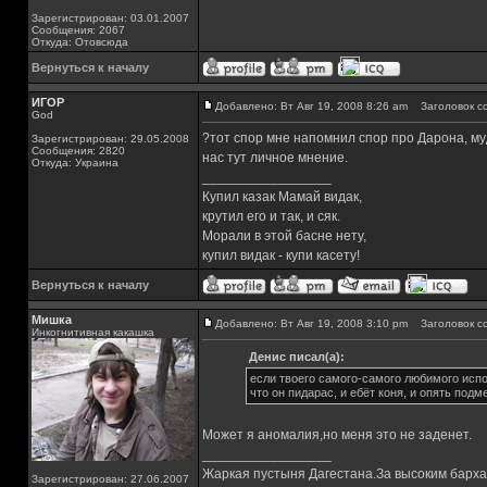
Зарегистрирован: 03.01.2007
Сообщения: 2067
Откуда: Отовсюда
Вернуться к началу
ИГОР
Добавлено: Вт Авг 19, 2008 8:26 am
Заголовок с
God
?тот спор мне напомнил спор про Дарона, муда
Зарегистрирован: 29.05.2008
Сообщения: 2820
нас тут личное мнение.
Откуда: Украина
_________________
Купил казак Мамай видак,
крутил его и так, и сяк.
Морали в этой басне нету,
купил видак - купи касету!
Вернуться к началу
Мишка
Добавлено: Вт Авг 19, 2008 3:10 pm
Заголовок с
Инкогнитивная какашка
Денис писал(а):
если твоего самого-самого любимого испо
что он пидарас, и ебёт коня, и опять подм
Может я аномалия,но меня это не заденет.
_________________
Жаркая пустыня Дагестана.За высоким барха
Зарегистрирован: 27.06.2007