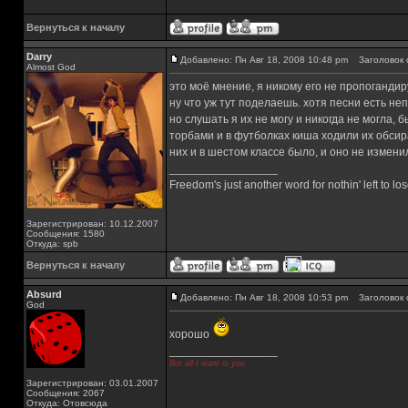
Вернуться к началу
Darry
Добавлено: Пн Авг 18, 2008 10:48 pm
Заголовок 
Almost God
это моё мнение, я никому его не пропоганди
ну что уж тут поделаешь. хотя песни есть не
но слушать я их не могу и никогда не могла, 
торбами и в футболках киша ходили их обсира
них и в шестом классе было, и оно не измени
_________________
Freedom's just another word for nothin' left to los
Зарегистрирован: 10.12.2007
Сообщения: 1580
Откуда: spb
Вернуться к началу
Absurd
Добавлено: Пн Авг 18, 2008 10:53 pm
Заголовок 
God
хорошо
_________________
But all I want is you
Зарегистрирован: 03.01.2007
Сообщения: 2067
Откуда: Отовсюда