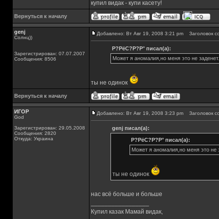
купил видак - купи касету!
Вернуться к началу
genj
Добавлено: Вт Авг 19, 2008 3:21 pm
Заголовок с
Солнц))
Р?РёС?Р?Р° писал(а):
Зарегистрирован: 07.07.2007
Может я аномалия,но меня это не заденет
Сообщения: 8506
ты не одинок
Вернуться к началу
ИГОР
Добавлено: Вт Авг 19, 2008 3:23 pm
Заголовок с
God
Зарегистрирован: 29.05.2008
genj писал(а):
Сообщения: 2820
Откуда: Украина
Р?РёС?Р?Р° писал(а):
Может я аномалия,но меня это не 
ты не одинок
нас всё больше и больше
_________________
Купил казак Мамай видак,