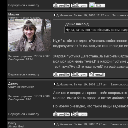
Вернуться к началу
Мишка
Добавлено: Вт Авг 19, 2008 12:12 am
Заголовок 
Инкогнитивная какашка
Денис писал(а):
Ну да, зачем вот так обсирать разом, надо
Ну,м? какбе все здесь в?ражаем собственное 
подразумевает "я считаю,что киш-говно,но ес
_________________
Жаркая пустыня Дагестана.За высоким барха
Зарегистрирован: 27.06.2007
Сообщения: 8134
моя,моя,моя кровь течёт.И в жаркой пустыне
твой труп?Нет.Это наш труп!И из ещё дымящ
Вернуться к началу
Денис
Добавлено: Вт Авг 19, 2008 1:37 am
Заголовок с
Crazy Motherfucker
А ни кто и непротив, просто тебе понравится
Зарегистрирован: 17.03.2008
мнение, имею блять право, а потом добавлю ч
Сообщения: 820
По моему очевидно, что такие вещи задевают 
Вернуться к началу
Darry
Добавлено: Вт Авг 19, 2008 2:23 am
Заголовок с
Almost God