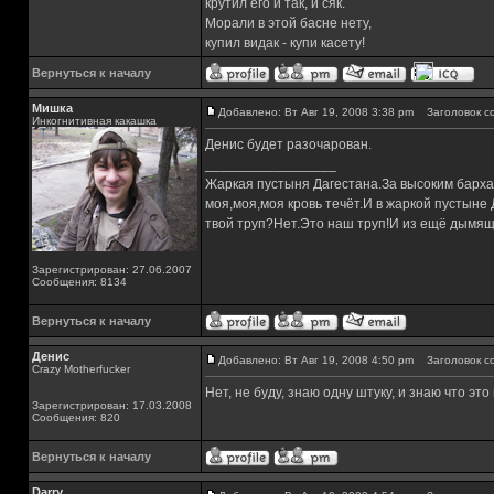
крутил его и так, и сяк.
Морали в этой басне нету,
купил видак - купи касету!
Вернуться к началу
Мишка
Добавлено: Вт Авг 19, 2008 3:38 pm
Заголовок с
Инкогнитивная какашка
Денис будет разочарован.
_________________
Жаркая пустыня Дагестана.За высоким барха
моя,моя,моя кровь течёт.И в жаркой пустыне
твой труп?Нет.Это наш труп!И из ещё дымящ
Зарегистрирован: 27.06.2007
Сообщения: 8134
Вернуться к началу
Денис
Добавлено: Вт Авг 19, 2008 4:50 pm
Заголовок с
Crazy Motherfucker
Нет, не буду, знаю одну штуку, и знаю что это 
Зарегистрирован: 17.03.2008
Сообщения: 820
Вернуться к началу
Darry