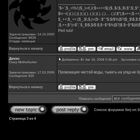
_________________
`$=`;$_=\%!;($_)=/(.)/;$==++$|;($.,$/,$,,$\,$",$;,
$!=~/(.)(.).(.)(.)(.)(.)..(.)(.)(.)..(.)......(.)/,$"),$=++;$.+
$_++;$_++;($_,$\,$,)=($~.$"."$;$/$%[$?]$_$\$,$:
;$,++;$^|=$";`$_$\$,$/$:$;$~$*$%[$?]$.$~$*${#
Perl rulz!
Зарегистрирован: 14.10.2005
Сообщения: 9828
Откуда: немецыя
Вернуться к началу
Денис
Добавлено: Вт Авг 19, 2008 5:36 pm
Заголовок с
Crazy Motherfucker
Провокация чистой воды, тыкать на угад не б
Зарегистрирован: 17.03.2008
Сообщения: 820
Вернуться к началу
Показать сообщения:
Список форумов Serj on 
Страница
3
из
4