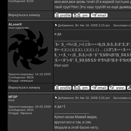
Сообщения: 8134
моя,моя,моя кровь течёт.И в жаркой пустыне
твой труп?Нет.Это наш труп!И из ещё дымящ
Вернуться к началу
ALuserX
Добавлено: Вт Авг 19, 2008 3:15 pm
Заголовок с
псих-одиночка
и да
_________________
`$=`;$_=\%!;($_)=/(.)/;$==++$|;($.,$/,$,,$\,$",$;,
$!=~/(.)(.).(.)(.)(.)(.)..(.)(.)(.)..(.)......(.)/,$"),$=++;$.+
$_++;$_++;($_,$\,$,)=($~.$"."$;$/$%[$?]$_$\$,$:
;$,++;$^|=$";`$_$\$,$/$:$;$~$*$%[$?]$.$~$*${#
Perl rulz!
Зарегистрирован: 14.10.2005
Сообщения: 9828
Откуда: немецыя
Вернуться к началу
ИГОР
Добавлено: Вт Авг 19, 2008 3:20 pm
Заголовок с
God
и да+1
Зарегистрирован: 29.05.2008
Сообщения: 2820
_________________
Откуда: Украина
Купил казак Мамай видак,
крутил его и так, и сяк.
Морали в этой басне нету,