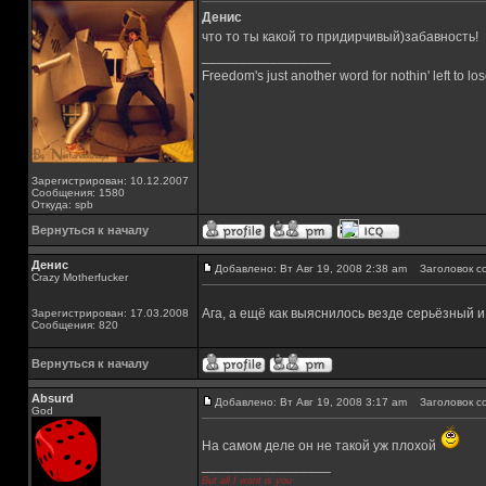
Денис
что то ты какой то придирчивый)забавность!
_________________
Freedom's just another word for nothin' left to los
Зарегистрирован: 10.12.2007
Сообщения: 1580
Откуда: spb
Вернуться к началу
Денис
Добавлено: Вт Авг 19, 2008 2:38 am
Заголовок с
Crazy Motherfucker
Ага, а ещё как выяснилось везде серьёзный и
Зарегистрирован: 17.03.2008
Сообщения: 820
Вернуться к началу
Absurd
Добавлено: Вт Авг 19, 2008 3:17 am
Заголовок с
God
На самом деле он не такой уж плохой
_________________
But all I want is you