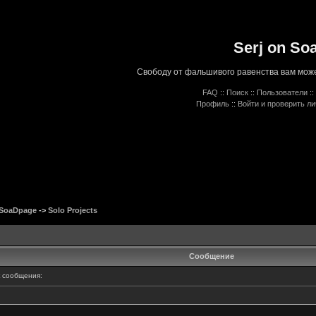
Serj on So
Свободу от фальшивого равенства вам може
FAQ
::
Поиск
::
Пользователи
::
Профиль
::
Войти и проверить л
 SoaDpage
->
Solo Projects
Сообщение
 сообщения: