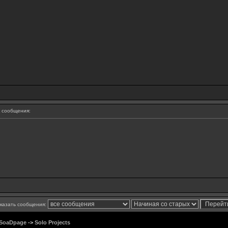
 сообщения:
казать сообщения:
 SoaDpage
->
Solo Projects