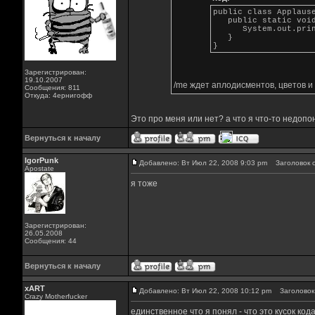
public class Applaus
public static void
System.out.printl
}
}
Зарегистрирован:
19.10.2007
/me ждет аплодисментов, цветов и т.
Сообщения: 811
Откуда: 4ернигофф
Это про меня или нет? а что я что-то недопон
Вернуться к началу
IgorPunk
Добавлено: Вт Июл 22, 2008 9:03 pm
Заголовок с
Apostate
я тоже
Зарегистрирован:
26.05.2008
Сообщения: 44
Вернуться к началу
xART
Добавлено: Вт Июл 22, 2008 10:12 pm
Заголовок 
Crazy Motherfucker
единственное что я понял - что это кусок код