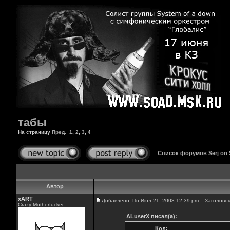
табы
На страницу
Пред.
1
,
2
,
3
,
4
Список форумов Serj on
Автор
xART
Добавлено: Пн Июл 21, 2008 12:39 pm
Заголовок
Crazy Motherfucker
ALuserX писал(а):
Код: