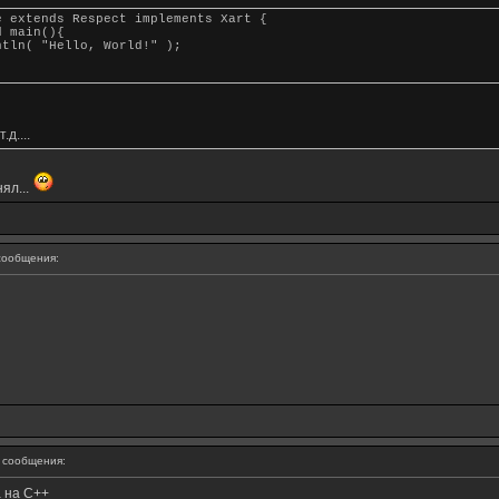
e extends Respect implements Xart {
 main(){
n( "Hello, World!" );
д....
ял...
ообщения:
сообщения:
а на C++