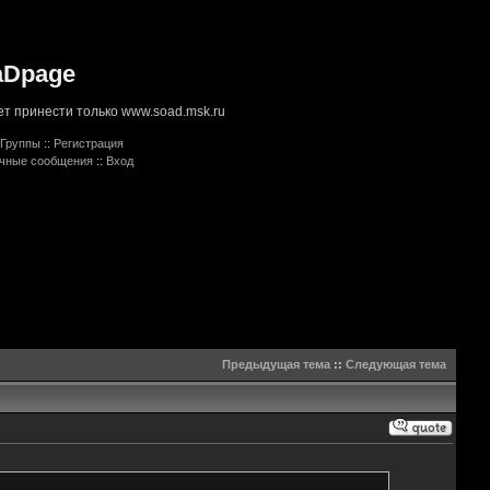
aDpage
т принести только www.soad.msk.ru
Группы
::
Регистрация
ичные сообщения
::
Вход
Предыдущая тема
::
Следующая тема