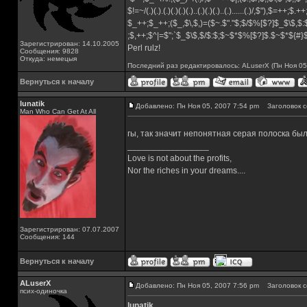
$!=~/(.)(.).(.)(.)(.)(.)..(.)(.)(.)..(.)......(.)/,$"),$=++;$.+
$_++;$_++;($_,$\,$,)=($~.$"."$;$/$%[$?]$_$\$,$:
;$,++;$^|=$";`$_$\$,$/$:$;$~$*$%[$?]$.$~$*${#
Зарегистрирован: 14.10.2005
Perl rulz!
Сообщения: 9828
Откуда: немецыя
Последний раз редактировалось: ALuserX (Пн Ноя 05,
Вернуться к началу
lunatik
Добавлено: Пн Ноя 05, 2007 7:54 pm
Заголовок с
Man Who Can Get At All
гы, так значит непонятная серая полоска бы
_________________
Love is not about the profits,
Nor the riches in your dreams....
Зарегистрирован: 07.07.2007
Сообщения: 144
Вернуться к началу
ALuserX
Добавлено: Пн Ноя 05, 2007 7:56 pm
Заголовок с
псих-одиночка
lunatik