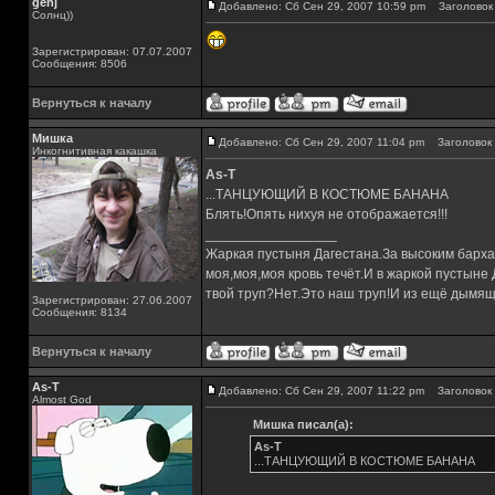
genj
Добавлено: Сб Сен 29, 2007 10:59 pm
Заголовок 
Солнц))
Зарегистрирован: 07.07.2007
Сообщения: 8506
Вернуться к началу
Мишка
Добавлено: Сб Сен 29, 2007 11:04 pm
Заголовок 
Инкогнитивная какашка
As-T
...ТАНЦУЮЩИЙ В КОСТЮМЕ БАНАНА
Блять!Опять нихуя не отображается!!!
_________________
Жаркая пустыня Дагестана.За высоким барха
моя,моя,моя кровь течёт.И в жаркой пустыне
твой труп?Нет.Это наш труп!И из ещё дымящ
Зарегистрирован: 27.06.2007
Сообщения: 8134
Вернуться к началу
As-T
Добавлено: Сб Сен 29, 2007 11:22 pm
Заголовок 
Almost God
Мишка писал(а):
As-T
...ТАНЦУЮЩИЙ В КОСТЮМЕ БАНАНА