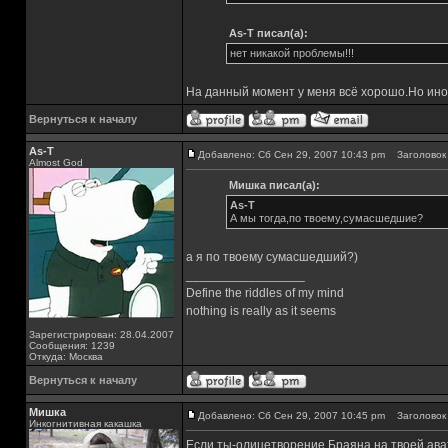
As-T писал(а):
нет никакой проблемы!!!
На данный момент у меня всё хорошо.Но ино
Вернуться к началу
As-T
Добавлено: Сб Сен 29, 2007 10:43 pm
Заголовок 
Almost God
Мишка писал(а):
As-T
А мы тогда,по твоему,сумасшедшие?
а я по твоему сумасшедший?)
_________________
Define the riddles of my mind
nothing is really as it seems
Зарегистрирован: 28.04.2007
Сообщения: 1239
Откуда: Москва
Вернуться к началу
Мишка
Добавлено: Сб Сен 29, 2007 10:45 pm
Заголовок 
Инкогнитивная какашка
Если ты-олицетворение Браяна на твоей ават