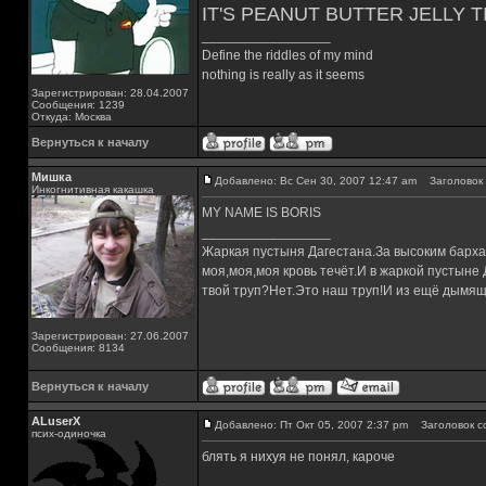
IT'S PEANUT BUTTER JELLY T
_________________
Define the riddles of my mind
nothing is really as it seems
Зарегистрирован: 28.04.2007
Сообщения: 1239
Откуда: Москва
Вернуться к началу
Мишка
Добавлено: Вс Сен 30, 2007 12:47 am
Заголовок 
Инкогнитивная какашка
MY NAME IS BORIS
_________________
Жаркая пустыня Дагестана.За высоким барха
моя,моя,моя кровь течёт.И в жаркой пустыне
твой труп?Нет.Это наш труп!И из ещё дымящ
Зарегистрирован: 27.06.2007
Сообщения: 8134
Вернуться к началу
ALuserX
Добавлено: Пт Окт 05, 2007 2:37 pm
Заголовок с
псих-одиночка
блять я нихуя не понял, кароче