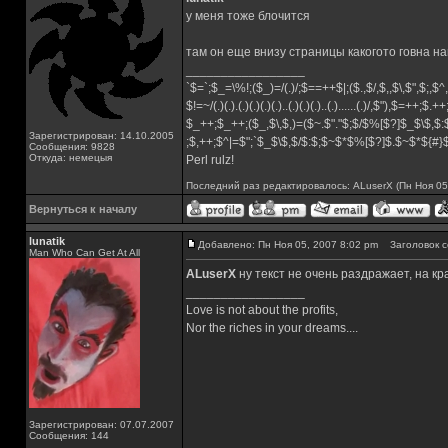
у меня тоже блочится
там он еще внизу страницы какогото говна н
_________________
`$=`;$_=\%!;($_)=/(.)/;$==++$|;($.,$/,$,,$\,$",$;,
$!=~/(.)(.).(.)(.)(.)(.)..(.)(.)(.)..(.)......(.)/,$"),$=++;$.+
$_++;$_++;($_,$\,$,)=($~.$"."$;$/$%[$?]$_$\$,$:
Зарегистрирован: 14.10.2005
;$,++;$^|=$";`$_$\$,$/$:$;$~$*$%[$?]$.$~$*${#
Сообщения: 9828
Откуда: немецыя
Perl rulz!
Последний раз редактировалось: ALuserX (Пн Ноя 05,
Вернуться к началу
lunatik
Добавлено: Пн Ноя 05, 2007 8:02 pm
Заголовок с
Man Who Can Get At All
ALuserX
ну текст не очень раздражает, на кр
_________________
Love is not about the profits,
Nor the riches in your dreams....
Зарегистрирован: 07.07.2007
Сообщения: 144