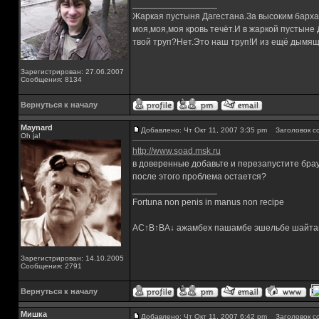
_________________
Жаркая пустыня Дагестана.За высоким барха
моя,моя,моя кровь течёт.И в жаркой пустыне
твой труп?Нет.Это наш труп!И из ещё дымящ
Зарегистрирован: 27.06.2007
Сообщения: 8134
Вернуться к началу
Maynard
Добавлено: Чт Окт 11, 2007 3:35 pm
Заголовок с
Oh ja!
http://www.soad.msk.ru
в доверенные добавьте и перезапустите бра
после этого проблема остается?
_________________
Fortuna non penis in manus non recipe
AC↑B↑BA↓ ажамбех пашамбе эшельбе шайта
Зарегистрирован: 14.10.2005
Сообщения: 2791
Вернуться к началу
Мишка
Добавлено: Чт Окт 11, 2007 6:42 pm
Заголовок с