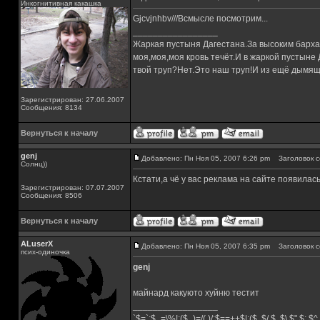
Инкогнитивная какашка
Gjcvjnhbv///Всмысле посмотрим...
_________________
Жаркая пустыня Дагестана.За высоким барха
моя,моя,моя кровь течёт.И в жаркой пустыне
твой труп?Нет.Это наш труп!И из ещё дымящ
Зарегистрирован: 27.06.2007
Сообщения: 8134
Вернуться к началу
genj
Добавлено: Пн Ноя 05, 2007 6:26 pm
Заголовок с
Солнц))
Кстати,а чё у вас реклама на сайте появилас
Зарегистрирован: 07.07.2007
Сообщения: 8506
Вернуться к началу
ALuserX
Добавлено: Пн Ноя 05, 2007 6:35 pm
Заголовок с
псих-одиночка
genj
майнард какуюто хуйню тестит
_________________
`$=`;$_=\%!;($_)=/(.)/;$==++$|;($.,$/,$,,$\,$",$;,