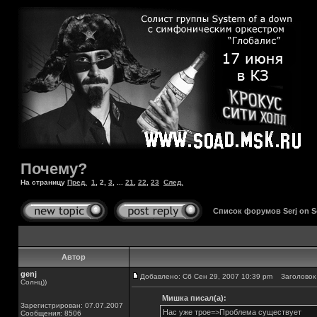
Почему?
На страницу
Пред.
1
,
2
,
3
, ...
21
,
22
,
23
След.
Список форумов Serj on 
Автор
genj
Добавлено: Сб Сен 29, 2007 10:39 pm
Заголовок 
Солнц))
Мишка писал(а):
Зарегистрирован: 07.07.2007
Нас уже трое=>Проблема существует
Сообщения: 8506