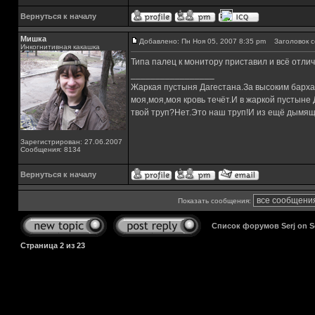
Вернуться к началу
Мишка
Добавлено: Пн Ноя 05, 2007 8:35 pm
Заголовок с
Инкогнитивная какашка
Типа палец к монитору приставил и всё отли
_________________
Жаркая пустыня Дагестана.За высоким барха
моя,моя,моя кровь течёт.И в жаркой пустыне
твой труп?Нет.Это наш труп!И из ещё дымящ
Зарегистрирован: 27.06.2007
Сообщения: 8134
Вернуться к началу
Показать сообщения:
Список форумов Serj on 
Страница
2
из
23