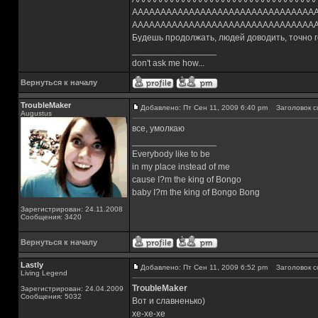
АААААААААААААААААААААААААААААААА
АААААААААААААААААААААААААААААААА
Будешь продолжать, людей доводить, точно 
_________________
don't ask me how...
Вернуться к началу
TroubleMaker
Добавлено: Пт Сен 11, 2009 6:40 pm
Заголовок с
Augustus
все, умолкаю
_________________
Everybody like to be
in my place instead of me
cause I?m the king of Bongo
baby I?m the king of Bongo Bong
Зарегистрирован: 24.11.2008
Сообщения: 3420
Вернуться к началу
Lastly
Добавлено: Пт Сен 11, 2009 6:52 pm
Заголовок с
Living Legend
TroubleMaker
Зарегистрирован: 24.04.2009
Сообщения: 5032
Вот и славненько)
хе-хе-хе