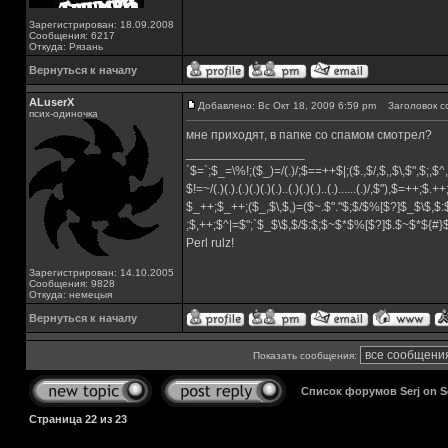
Зарегистрирован: 18.09.2008
Сообщения: 6217
Откуда: Рязань
Вернуться к началу
ALuserX
Добавлено: Вс Окт 18, 2009 6:59 pm
Заголовок с
псих-одиночка
мне приходят, в папке со спамом смотрел?
_________________
`$=`;$_=\%!;($_)=/(.)/;$==++$|;($.,$/,$,,$\,$",$;,
$!=~/(.)(.).(.)(.)(.)(.)..(.)(.)(.)..(.)......(.)/,$"),$=++;$.+
$_++;$_++;($_,$\,$,)=($~.$"."$;$/$%[$?]$_$\$,$:
;$,++;$^|=$";`$_$\$,$/$:$;$~$*$%[$?]$.$~$*${#
Perl rulz!
Зарегистрирован: 14.10.2005
Сообщения: 9828
Откуда: немецыя
Вернуться к началу
Показать сообщения:
Список форумов Serj on 
Страница
22
из
23