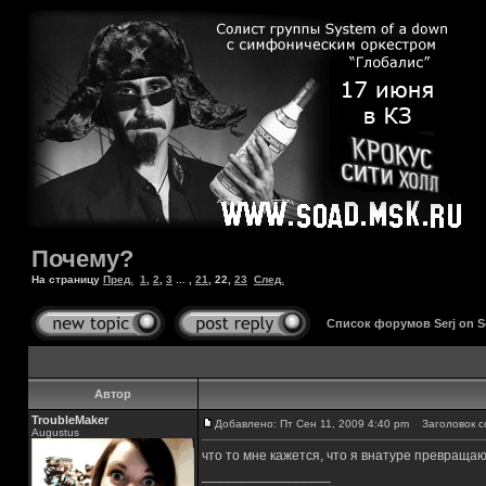
Почему?
На страницу
Пред.
1
,
2
,
3
... ,
21
,
22
,
23
След.
Список форумов Serj on 
Автор
TroubleMaker
Добавлено: Пт Сен 11, 2009 4:40 pm
Заголовок с
Augustus
что то мне кажется, что я внатуре превраща
_________________