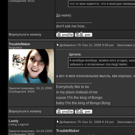
Сообщения: 5032
что то мне кажется, что я внатуре превр
Да неее)
_________________
don't ask me how...
Вернуться к началу
TroubleMaker
Добавлено: Пт Сен 11, 2009 5:59 pm
Заголовок с
Augustus
Цитата:
А вообще-вообще, можно кого угодно, назы
забывать о возможных последствиях.
а вот и моя изначальная мысль, как хорошо, ч
_________________
Everybody like to be
Зарегистрирован: 24.11.2008
Сообщения: 3420
in my place instead of me
cause I?m the king of Bongo
baby I?m the king of Bongo Bong
Вернуться к началу
Lastly
Добавлено: Пт Сен 11, 2009 6:19 pm
Заголовок с
Living Legend
TroubleMaker
Зарегистрирован: 24.04.2009
Сообщения: 5032