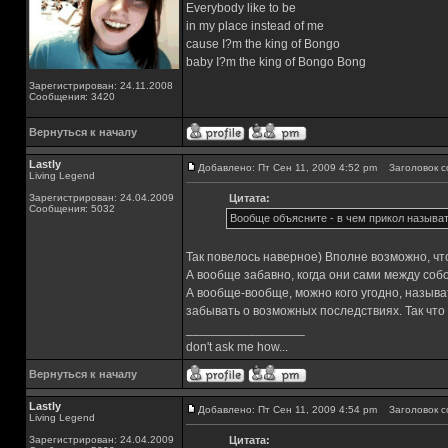
Everybody like to be
in my place instead of me
cause I?m the king of Bongo
baby I?m the king of Bongo Bong
Зарегистрирован: 24.11.2008
Сообщения: 3420
Вернуться к началу
Lastly
Добавлено: Пт Сен 11, 2009 4:52 pm
Заголовок с
Living Legend
Зарегистрирован: 24.04.2009
Цитата:
Сообщения: 5032
Вообще объясните - в чем прикол называт
Так повелось наверное) Вполне возможно, чт
А вообще забавно, когда они сами между соб
А вообще-вообще, можно кого угодно, называт
забывать о возможных последствиях. Так что
_________________
don't ask me how...
Вернуться к началу
Lastly
Добавлено: Пт Сен 11, 2009 4:54 pm
Заголовок с
Living Legend
Зарегистрирован: 24.04.2009
Цитата: