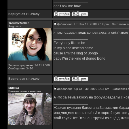
_________________
don't ask me how...
Вернуться к началу
TroubleMaker
Добавлено: Пт Сен 11, 2009 7:19 pm
Заголовок с
Augustus
я так подумал, ведь допрыгаюсь, а он(а) знает
_________________
Everybody like to be
in my place instead of me
cause I?m the king of Bongo
baby I?m the king of Bongo Bong
Зарегистрирован: 24.11.2008
Сообщения: 3420
Вернуться к началу
Мишка
Добавлено: Ср Сен 30, 2009 1:33 am
Заголовок с
Инкогнитивная какашка
А что за тема:захожу на форум,разделы с н
_________________
Жаркая пустыня Дагестана.За высоким барха
моя,моя,моя кровь течёт.И в жаркой пустыне
твой труп?Нет.Это наш труп!И из ещё дымящ