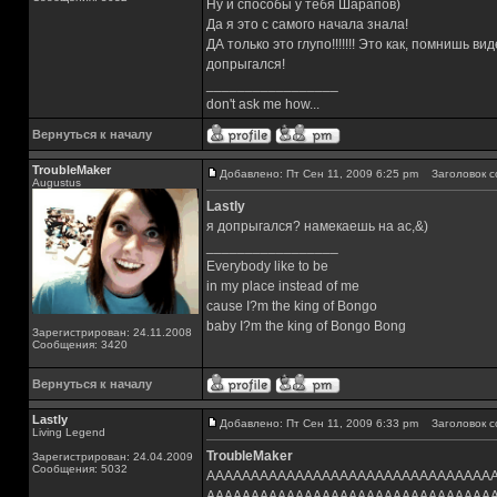
Ну и способы у тебя Шарапов)
Да я это с самого начала знала!
ДА только это глупо!!!!!!! Это как, помнишь
допрыгался!
_________________
don't ask me how...
Вернуться к началу
TroubleMaker
Добавлено: Пт Сен 11, 2009 6:25 pm
Заголовок с
Augustus
Lastly
я допрыгался? намекаешь на ac,&)
_________________
Everybody like to be
in my place instead of me
cause I?m the king of Bongo
baby I?m the king of Bongo Bong
Зарегистрирован: 24.11.2008
Сообщения: 3420
Вернуться к началу
Lastly
Добавлено: Пт Сен 11, 2009 6:33 pm
Заголовок с
Living Legend
TroubleMaker
Зарегистрирован: 24.04.2009
Сообщения: 5032
АААААААААААААААААААААААААААААААА
АААААААААААААААААААААААААААААААА