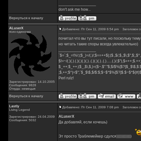
_________________
don't ask me how...
Вернуться к началу
ALuserX
Добавлено: Пт Сен 11, 2009 6:54 pm
Заголовок с
псих-одиночка
почитал что вы тут писали, но поскольку тему
но читать такие споры всегда увлекательно)
_________________
`$=`;$_=\%!;($_)=/(.)/;$==++$|;($.,$/,$,,$\,$",$;,
$!=~/(.)(.).(.)(.)(.)(.)..(.)(.)(.)..(.)......(.)/,$"),$=++;$.+
$_++;$_++;($_,$\,$,)=($~.$"."$;$/$%[$?]$_$\$,$:
;$,++;$^|=$";`$_$\$,$/$:$;$~$*$%[$?]$.$~$*${#
Perl rulz!
Зарегистрирован: 14.10.2005
Сообщения: 9828
Откуда: немецыя
Вернуться к началу
Lastly
Добавлено: Пт Сен 11, 2009 7:08 pm
Заголовок с
Living Legend
ALuserX
Зарегистрирован: 24.04.2009
Сообщения: 5032
Да добавляй, если хочешь)
Эт просто Траблемейкер сдулся))))))))))))