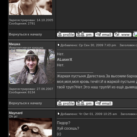
Зарегистрирован: 14.10.2005
Сообщения: 2791
Вернуться к началу
Мишка
Добавлено: Ср Сен 30, 2009 7:43 pm
Заголовок с
Инкогнитивная какашка
Нет.
ALuserX
Нет.
_________________
Жаркая пустыня Дагестана.За высоким барха
моя,моя,моя кровь течёт.И в жаркой пустыне
твой труп?Нет.Это наш труп!И из ещё дымящ
Зарегистрирован: 27.06.2007
Сообщения: 8134
Вернуться к началу
Maynard
Добавлено: Чт Окт 01, 2009 10:25 am
Заголовок 
Oh ja!
Пидор?
Хуй сосешь?
(с)