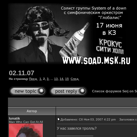
02.11.07
На страницу
Пред.
1
,
2
,
3
, ...
13
,
14
,
15
След.
Список форумов Serj on 
Автор
lunatik
Добавлено: Сб Ноя 03, 2007 4:22 pm
Заголовок с
Man Who Can Get At All
У нас завелся тролль?
_________________