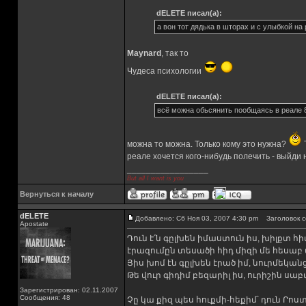
dELETE писал(а):
а вон тот дядька в шторах и с улыбкой н
Maynard
, так то
Чудеса психологии
dELETE писал(а):
всё можна обьсянить пообщаясь в реале 
можна то можна. Только кому это нужна?
Т
реале хочется кого-нибудь полечить - выйди н
_________________
But all I want is you
Вернуться к началу
dELETE
Добавлено: Сб Ноя 03, 2007 4:30 pm
Заголовок с
Apostate
Դուն է՛ն գըլխեն իմաստուն իս, խիլքտ հ
էրազումըն տեսածի հիդ միզի մե հեսաբ 
Յիս խոմ էն գըլխեն էրած իմ, նուրմեկան
Թե վուր գիդիմ բեզարիլ իս, ուրիշին սաբ
Зарегистрирован: 02.11.2007
Сообщения: 48
Չը կա քիզ պես հուքմի-հեքիմ՝ դուն Րոս