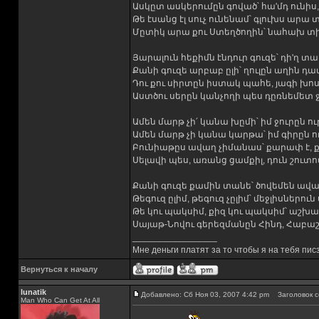
Ասկըտ ասկերումըն գոված՝ հա'մդ ունիս
Թե էսանց էլ սուչ ունենամ՝ գլուխս արա 
Մըտիկ արա քու Ստեղծողին՝ նահախ տի
Յարալուն հեքիմն էնդուր գուզե՝ դի'ղ տալո
Քանի գուզե արբաբ ըլի՝ ղուլըն աղին դավ
Դու քու սիրտըն իստակ պահե, յագի խոս
Աստծու սերըն կանչողի պես դըռնեմետ ջ
Ամեն մարթ չի՛ կանա խըմի՝ իմ ջուրըն ուր
Ամեն մարթ չի կանա կարթա՝ իմ գիրըն ու
Բունիաթըս ավաղ չիմանաս՝ քարափ է, ք
Սելավի պես, առանց ցամքիլ, դուն շուտ
Քանի գուզե քամին տանե՝ ծովեմեն ավա
Թեգուզ ըլիմ, թեգուզ չըլիմ՝ մեջլիսներու
Թե կու պակսիմ, քիզ կու պակսիմ՝ աշխա
Սայաթ-Նովու գերեզմանըն Հինդ, Հաբաշ,
_________________
Мне деньги платят за то чтобы я на тебя пис
Вернуться к началу
lunatik
Добавлено: Сб Ноя 03, 2007 4:42 pm
Заголовок с
Man Who Can Get At All