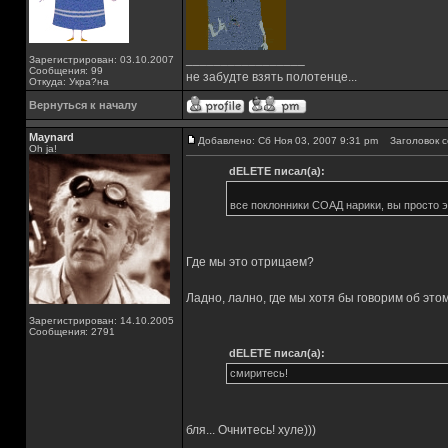
_________________
Зарегистрирован: 03.10.2007
Сообщения: 99
не забудте взять полотенце...
Откуда: Укра?на
Вернуться к началу
Maynard
Добавлено: Сб Ноя 03, 2007 9:31 pm
Заголовок с
Oh ja!
dELETE писал(а):
все поклонники СОАД нарики, вы просто э
Где мы это отрицаем?
Ладно, лално, где мы хотя бы говорим об это
Зарегистрирован: 14.10.2005
Сообщения: 2791
dELETE писал(а):
смиритесь!
бля... Очнитесь! хуле)))