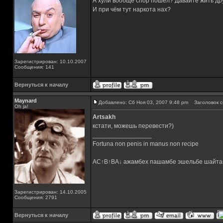
А хули вообще спор пошёл? Давайте жить друж
И при чём тут наркота нах?
Зарегистрирован: 10.10.2007
Сообщения: 141
Вернуться к началу
Maynard
Добавлено: Сб Ноя 03, 2007 9:48 pm
Заголовок с
Oh ja!
Artsakh
кстати, можешь перевести?)
_________________
Fortuna non penis in manus non recipe
AC↑B↑BA↓ ажамбех пашамбе эшельбе шайта
Зарегистрирован: 14.10.2005
Сообщения: 2791
Вернуться к началу