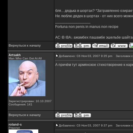
бля... дядька в шортах? *Затравленно озирае
Не люблю дядек в шортах - от них всего можн
_________________
Fortuna non penis in manus non recipe
AC↑B↑BA↓ ажамбех пашамбе эшельбе шайта
Вернуться к началу
Artsakh
Добавлено: Сб Ноя 03, 2007 9:35 pm
Заголовок с
Man Who Can Get At All
А причём тут армянское стихотворение к нар
Зарегистрирован: 10.10.2007
Сообщения: 141
Вернуться к началу
roland-s
Добавлено: Сб Ноя 03, 2007 9:37 pm
Заголовок с
Prisoner