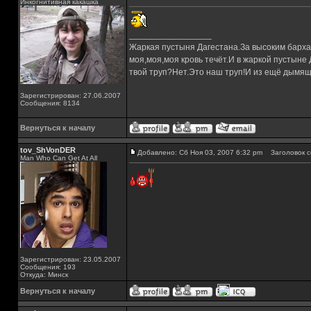
Инкогнитивная какашка
_________________
Жаркая пустыня Дагестана.За высоким барха
моя,моя,моя кровь течёт.И в жаркой пустыне
твой труп?Нет.Это наш труп!И из ещё дымящ
Зарегистрирован: 27.06.2007
Сообщения: 8134
Вернуться к началу
tov_ShVonDER
Добавлено: Сб Ноя 03, 2007 6:32 pm
Заголовок с
Man Who Can Get At All
Зарегистрирован: 23.05.2007
Сообщения: 193
Откуда: Минск
Вернуться к началу