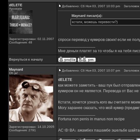
dELETE
Добавлено: Сб Ноя 03, 2007 10:03 pm
Заголовок 
Apostate
Maynard писал(а):
кстати, можешь перевести?)
Зарегистрирован: 02.11.2007
спроси перевод у кумиров своих! если не получ
Сообщения: 48
_________________
Мне деньги платят за то чтобы я на тебя пис
Вернуться к началу
Maynard
Добавлено: Сб Ноя 03, 2007 10:07 pm
Заголовок 
Oh ja!
dELETE
как можете заметить - ваш пук был отправлен
кумиром он не является. Перевода от Вас не
Кстати, хочется узнать кого вы считаете мои
Могу заранее сказать, что мой кумир (предме
_________________
Fortuna non penis in manus non recipe
Зарегистрирован: 14.10.2005
AC↑B↑BA↓ ажамбех пашамбе эшельбе шайта
Сообщения: 2791