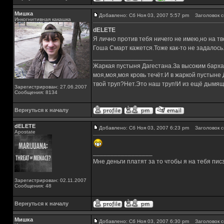
Мишка
Добавлено: Сб Ноя 03, 2007 5:57 pm
Заголовок с
Инкогнитивная какашка
dELETE
Я лично против тебя ничего не имею,но на т
Гоша Смарт кажется.Тоже как-то не задалось
_________________
Жаркая пустыня Дагестана.За высоким барха
моя,моя,моя кровь течёт.И в жаркой пустыне
твой труп?Нет.Это наш труп!И из ещё дымящ
Зарегистрирован: 27.06.2007
Сообщения: 8134
Вернуться к началу
dELETE
Добавлено: Сб Ноя 03, 2007 6:23 pm
Заголовок с
Apostate
_________________
Мне деньги платят за то чтобы я на тебя пис
Зарегистрирован: 02.11.2007
Сообщения: 48
Вернуться к началу
Мишка
Добавлено: Сб Ноя 03, 2007 6:30 pm
Заголовок с