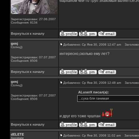
барханом чей-то труп знакомый валяется!Эт
Зарегистрирован: 27.06.2007
Сообщения: 8134
Вернуться к началу
genj
Добавлено: Ср Янв 30, 2008 12:47 am
Заголовок
Солнц))
интересно,сколько ему лет?
Зарегистрирован: 07.07.2007
Сообщения: 8506
Вернуться к началу
genj
Добавлено: Ср Янв 30, 2008 12:48 am
Заголовок
Солнц))
ALuserX писал(а):
Зарегистрирован: 07.07.2007
...сука бля ганимая
Сообщения: 8506
и друг его тоже чушпан
Вернуться к началу
dELETE
Добавлено: Ср Янв 30, 2008 11:02 am
Заголовок
Apostate