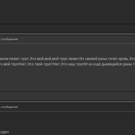
 сообщения:
ном лежит труп.Это мой,мой,мой труп лежит.Из свежей раны течёт кровь.Это
о мой труп!Нет.Это твой труп?Нет.Это наш труп!И из ещё дымящейся раны те
 сообщения:
сздел