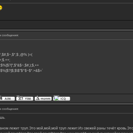
 сообщения:
,$^,$#,$~,$*,$:,@% )=(
.++;$.++;
:$%[$?]",$"&$~,$#,);$,++
#}$%[$?]$;$\$"$^$~$*.>&$=`
 сообщения:
шь.
ном лежит труп.Это мой,мой,мой труп лежит.Из свежей раны течёт кровь.Это