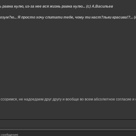
 равна нулю, из-за нее вся жизнь равна нулю... (с) А.Васильев
озум?ю... Я просто хочу спитати тебе, чому ти наст?льки красива!?... (
е ссоримся, не надоедаем друг другу и вообще во всем абсолютное согласие и
 сообщения: