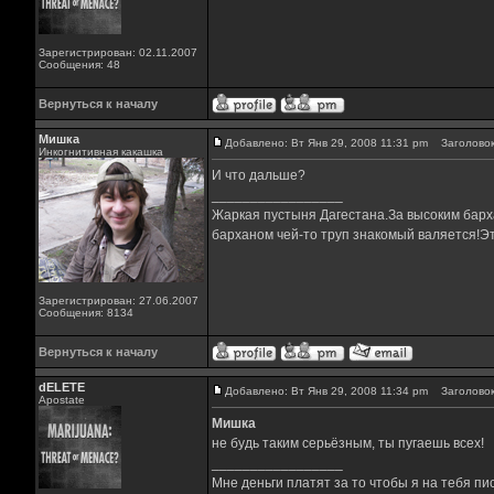
Зарегистрирован: 02.11.2007
Сообщения: 48
Вернуться к началу
Мишка
Добавлено: Вт Янв 29, 2008 11:31 pm
Заголовок
Инкогнитивная какашка
И что дальше?
_________________
Жаркая пустыня Дагестана.За высоким барха
барханом чей-то труп знакомый валяется!Эт
Зарегистрирован: 27.06.2007
Сообщения: 8134
Вернуться к началу
dELETE
Добавлено: Вт Янв 29, 2008 11:34 pm
Заголовок
Apostate
Мишка
не будь таким серьёзным, ты пугаешь всех!
_________________
Мне деньги платят за то чтобы я на тебя пи