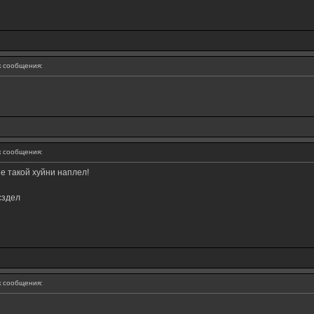
 сообщения:
 сообщения:
е такой хуйни наплел!
сздел
 сообщения: