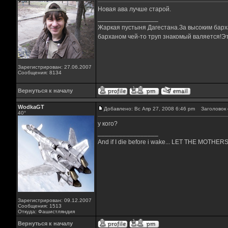
Новая ава лучше старой.
_________________
Жаркая пустыня Дагестана.За высоким барха
барханом чей-то труп знакомый валяется!Эт
Зарегистрирован: 27.06.2007
Сообщения: 8134
Вернуться к началу
WodkaGT
Добавлено: Вс Апр 27, 2008 6:46 pm
Заголовок 
40°
у кого?
_________________
And if I die before i wake... LET THE MOTH
Зарегистрирован: 09.12.2007
Сообщения: 1513
Откуда: Фашистляндия
Вернуться к началу