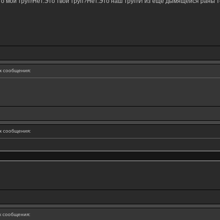
о мой труп!Нет.Это твой труп?Нет.Это наш труп!И из ещё дымящейся раны те
 сообщения:
 сообщения:
 сообщения: