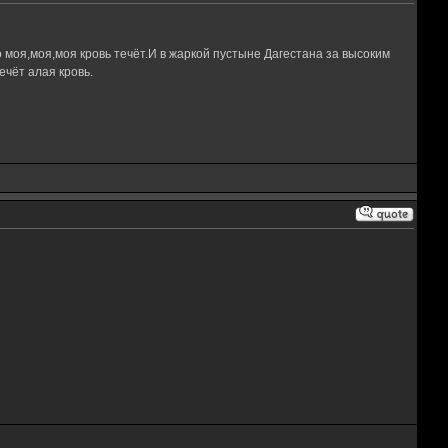
 моя,моя,моя кровь течёт.И в жаркой пустыне Дагестана за высоким
чёт алая кровь.