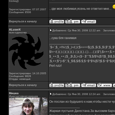
Солнц))
...где моя любимая,ясень не ответил мне...
Зарегистрирован: 07.07.2007
Сообщения: 8506
Вернуться к началу
ALuserX
Добавлено: Ср Янв 30, 2008 12:22 am
Заголовок
псих-одиночка
...сука бля ганимая
_________________
`$=`;$_=\%!;($_)=/(.)/;$==++$|;($.,$/,$,,$\,$",$;
$!=~/(.)(.).(.)(.)(.)(.)..(.)(.)(.)..(.)......(.)/,$"),$=++;$
$_++;$_++;($_,$\,$,)=($~.$"."$;$/$%[$?]$_$\$,$
;$,++;$^|=$";`$_$\$,$/$:$;$~$*$%[$?]$.$~$*${
Perl rulz!
Зарегистрирован: 14.10.2005
Сообщения: 9828
Откуда: немецыя
Вернуться к началу
Мишка
Добавлено: Ср Янв 30, 2008 12:24 am
Заголовок
Инкогнитивная какашка
Он послан из будушего к нам,чтобы нести чу
_________________
Жаркая пустыня Дагестана.За высоким барха