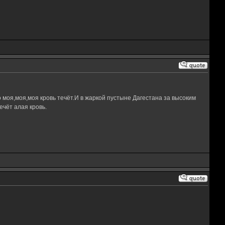
 моя,моя,моя кровь течёт.И в жаркой пустыне Дагестана за высоким
чёт алая кровь.