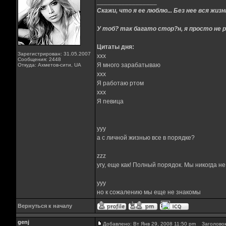
_________________
Скажи, что я ее люблю... Без нее вся жизнь
У тоб? так багато стор?н, я просто не р
Цитаты дня:
Зарегистрирован: 31.05.2007
xxx
Сообщения: 2448
Я много зарабатываю
Откуда: Ахметов-сити, UA
xxx
Я работаю ртом
xxx
Я певица
yyy
а с личной жизнью все в порядке?
zzz
угу, еще как! Полный порядок. Мы никогда н
yyy
но к сожалению мы еще не знакомы
Вернуться к началу
genj
Добавлено: Вт Янв 29, 2008 11:50 pm
Заголовок