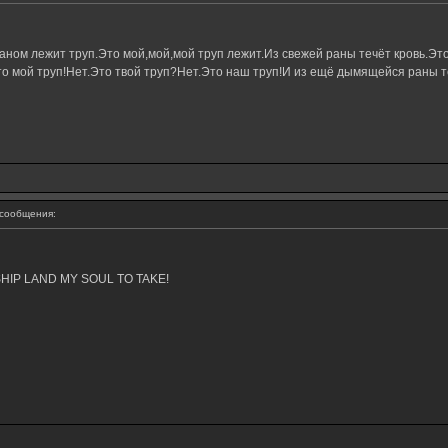
ном лежит труп.Это мой,мой,мой труп лежит.Из свежей раны течёт кровь.Это
о мой труп!Нет.Это твой труп?Нет.Это наш труп!И из ещё дымящейся раны те
сообщения:
ERSHIP LAND MY SOUL TO TAKE!