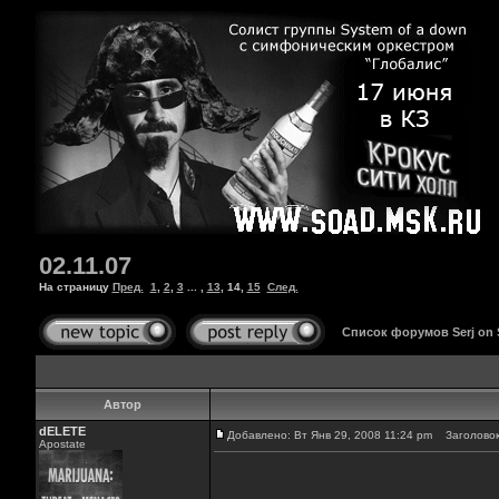
02.11.07
На страницу
Пред.
1
,
2
,
3
... ,
13
,
14
,
15
След.
Список форумов Serj on
Автор
dELETE
Добавлено: Вт Янв 29, 2008 11:24 pm
Заголовок
Apostate