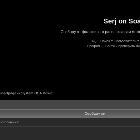
Serj on So
Свободу от фальшивого равенства вам може
FAQ
::
Поиск
::
Пользователи
::
Профиль
::
Войти и проверить л
 SoaDpage
->
System Of A Down
Сообщение
 сообщения: