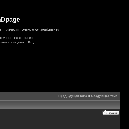
aDpage
т принести только www.soad.msk.ru
Группы
::
Регистрация
ичные сообщения
::
Вход
Предыдущая тема
::
Следующая тема