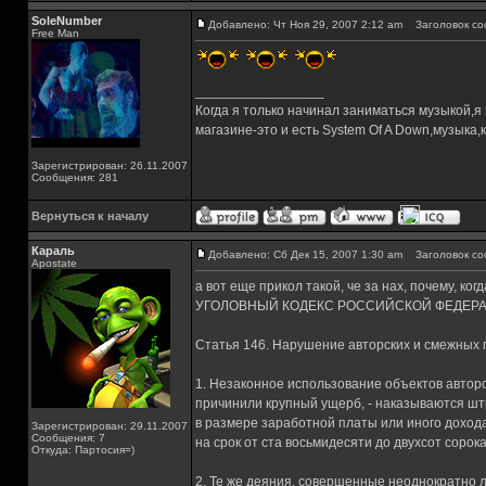
SoleNumber
Добавлено: Чт Ноя 29, 2007 2:12 am
Заголовок со
Free Man
_________________
Когда я только начинал заниматься музыкой,я
магазине-это и есть System Of A Down,музык
Зарегистрирован: 26.11.2007
Сообщения: 281
Вернуться к началу
Караль
Добавлено: Сб Дек 15, 2007 1:30 am
Заголовок со
Apostate
а вот еще прикол такой, че за нах, почему, ко
УГОЛОВНЫЙ КОДЕКС РОССИЙСКОЙ ФЕДЕР
Статья 146. Нарушение авторских и смежных 
1. Незаконное использование объектов авторс
причинили крупный ущерб, - наказываются шт
в размере заработной платы или иного доход
Зарегистрирован: 29.11.2007
Сообщения: 7
на срок от ста восьмидесяти до двухсот сорок
Откуда: Партосия=)
2. Те же деяния, совершенные неоднократно л