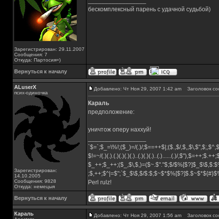
_________________
бескомплексный парень с удачной судьбой)
Зарегистрирован: 29.11.2007
Сообщения: 7
Откуда: Партосия=)
Вернуться к началу
ALuserX
Добавлено: Чт Ноя 29, 2007 1:42 am
Заголовок со
псих-одиночка
Караль
предположение:
уничтож оперу наххуй!
_________________
`$=`;$_=\%!;($_)=/(.)/;$==++$|;($.,$/,$,,$\,$",$;,$^
$!=~/(.)(.).(.)(.)(.)(.)..(.)(.)(.)..(.)......(.)/,$"),$=++;$.++
$_++;$_++;($_,$\,$,)=($~.$"."$;$/$%[$?]$_$\$,$:$
Зарегистрирован:
;$,++;$^|=$";`$_$\$,$/$:$;$~$*$%[$?]$.$~$*${#}
14.10.2005
Сообщения: 9828
Perl rulz!
Откуда: немецыя
Вернуться к началу
Караль
Добавлено: Чт Ноя 29, 2007 1:56 am
Заголовок со