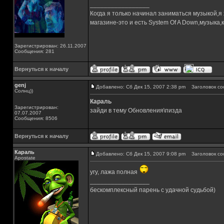
_________________
Когда я только начинал заниматься музыкой,я
магазине-это и есть System Of A Down,музык
Зарегистрирован: 26.11.2007
Сообщения: 281
Вернуться к началу
genj
Добавлено: Сб Дек 15, 2007 2:38 pm
Заголовок со
Солнц))
Караль
Зарегистрирован:
зайди в тему Обновления\пизда
07.07.2007
Сообщения: 8506
Вернуться к началу
Караль
Добавлено: Сб Дек 15, 2007 9:08 pm
Заголовок со
Apostate
угу, лажа полная
_________________
бескомплексный парень с удачной судьбой)