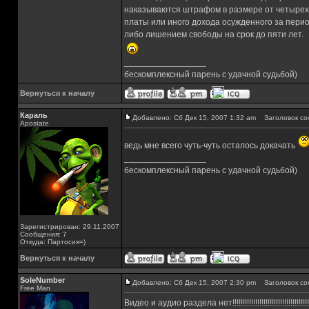
наказываются штрафом в размере от четырех
платы или иного дохода осужденного за перио
либо лишением свободы на срок до пяти лет.
_________________
бескомплексный парень с удачной судьбой)
Вернуться к началу
Караль
Добавлено: Сб Дек 15, 2007 1:32 am
Заголовок со
Apostate
ведь мне всего чуть-чуть осталось докачать
_________________
бескомплексный парень с удачной судьбой)
Зарегистрирован: 29.11.2007
Сообщения: 7
Откуда: Партосия=)
Вернуться к началу
SoleNumber
Добавлено: Сб Дек 15, 2007 2:30 pm
Заголовок со
Free Man
Видео и аудио раздела нет!!!!!!!!!!!!!!!!!!!!!!!!!!!!!!!!!!!!!!