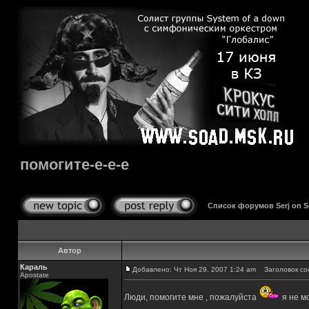
помогите-е-е-е
Список форумов Serj on 
Автор
Караль
Добавлено: Чт Ноя 29, 2007 1:24 am
Заголовок соо
Apostate
Люди, помогите мне , пожалуйста
я не мо