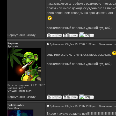
наказываются штрафом в размере от четырех
платы или иного дохода осужденного за перио
либо лишением свободы на срок до пяти лет.
_________________
бескомплексный парень с удачной судьбой)
Вернуться к началу
Караль
Добавлено: Сб Дек 15, 2007 1:32 am
Заголовок со
Apostate
ведь мне всего чуть-чуть осталось докачать
_________________
бескомплексный парень с удачной судьбой)
Зарегистрирован: 29.11.2007
Сообщения: 7
Откуда: Партосия=)
Вернуться к началу
SoleNumber
Добавлено: Сб Дек 15, 2007 2:30 pm
Заголовок со
Free Man
Видео и аудио раздела нет!!!!!!!!!!!!!!!!!!!!!!!!!!!!!!!!!!!!!!