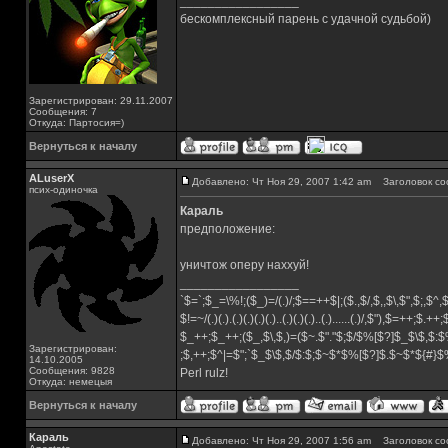
_________________
бескомплексный парень с удачной судьбой)
Зарегистрирован: 29.11.2007
Сообщения: 7
Откуда: Партосия=)
Вернуться к началу
ALuserX
Добавлено: Чт Ноя 29, 2007 1:42 am
Заголовок со
псих-одиночка
Караль
предположение:
уничтож оперу наххуй!
_________________
`$=`;$_=\%!;($_)=/(.)/;$==++$|;($.,$/,$,,$\,$",$;,$^
$!=~/(.)(.).(.)(.)(.)(.)..(.)(.)(.)..(.)......(.)/,$"),$=++;$.++
$_++;$_++;($_,$\,$,)=($~.$"."$;$/$%[$?]$_$\$,$:$
Зарегистрирован:
;$,++;$^|=$";`$_$\$,$/$:$;$~$*$%[$?]$.$~$*${#}
14.10.2005
Сообщения: 9828
Perl rulz!
Откуда: немецыя
Вернуться к началу
Караль
Добавлено: Чт Ноя 29, 2007 1:56 am
Заголовок со