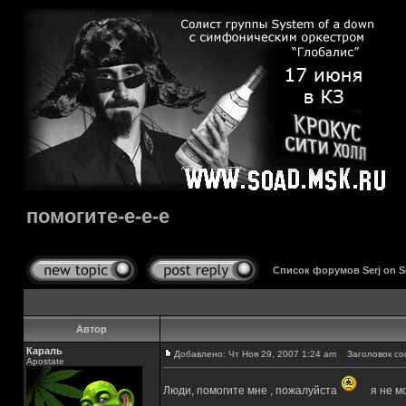
помогите-е-е-е
Список форумов Serj on 
Автор
Караль
Добавлено: Чт Ноя 29, 2007 1:24 am
Заголовок соо
Apostate
Люди, помогите мне , пожалуйста
я не мо