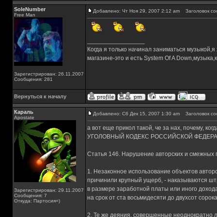
SoleNumber
Добавлено: Чт Ноя 29, 2007 2:12 am
Заголовок со
Free Man
_________________
Когда я только начинал заниматься музыкой,я
магазине-это и есть System Of A Down,музык
Зарегистрирован: 26.11.2007
Сообщения: 281
Вернуться к началу
Караль
Добавлено: Сб Дек 15, 2007 1:30 am
Заголовок со
Apostate
а вот еще прикол такой, че за нах, почему, ко
УГОЛОВНЫЙ КОДЕКС РОССИЙСКОЙ ФЕДЕР
Статья 146. Нарушение авторских и смежных 
1. Незаконное использование объектов авторс
причинили крупный ущерб, - наказываются шт
в размере заработной платы или иного доход
Зарегистрирован: 29.11.2007
Сообщения: 7
на срок от ста восьмидесяти до двухсот сорок
Откуда: Партосия=)
2. Те же деяния, совершенные неоднократно л