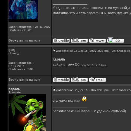
_________________
Когда я только начинал заниматься музыкой,я
магазине-это и есть System Of A Down,музык
Зарегистрирован: 26.11.2007
Сообщения: 281
Вернуться к началу
genj
Добавлено: Сб Дек 15, 2007 2:38 pm
Заголовок со
Солнц))
Караль
Зарегистрирован:
зайди в тему Обновления\пизда
07.07.2007
Сообщения: 8506
Вернуться к началу
Караль
Добавлено: Сб Дек 15, 2007 9:08 pm
Заголовок со
Apostate
угу, лажа полная
_________________
бескомплексный парень с удачной судьбой)