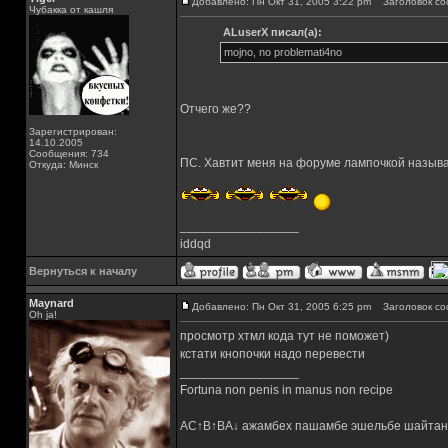
Добавлено: Пн Окт 31, 2005 3:22 pm
Заголовок со
Чубакка от кашля
ALuserX писал(а):
mojno, no problemati4no
Отчего же??
Зарегистрирован:
14.10.2005
Сообщения: 734
ПС. Хавтит меня на форуме лампочкой называть. 
Откуда: Минск
_________________
iddqd
Вернуться к началу
Maynard
Добавлено: Пн Окт 31, 2005 6:25 pm
Заголовок со
Oh ja!
просмотр хтмл кода тут не поможет)
кстати кнопочки надо перевести
_________________
Fortuna non penis in manus non recipe
AC↑B↑BA↓ ажамбех пашамбе эшельбе шайтан