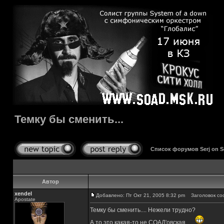
Темку бы сменить...
Список форумов Serj on 
Автор
xendel
Добавлено: Пт Окт 21, 2005 8:32 pm
Заголовок соо
Apostate
Темку бы сменить.... Нежели трудно?
А то это какая-то не СОАД'овская.....