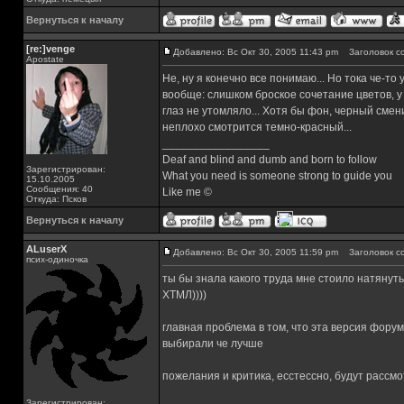
Вернуться к началу
[re:]venge
Добавлено: Вс Окт 30, 2005 11:43 pm
Заголовок с
Apostate
Не, ну я конечно все понимаю... Но тока че-т
вообще: слишком броское сочетание цветов, у 
глаз не утомляло... Хотя бы фон, черный смен
неплохо смотрится темно-красный...
_________________
Deaf and blind and dumb and born to follow
Зарегистрирован:
What you need is someone strong to guide you
15.10.2005
Сообщения: 40
Like me ©
Откуда: Псков
Вернуться к началу
ALuserX
Добавлено: Вс Окт 30, 2005 11:59 pm
Заголовок с
псих-одиночка
ты бы знала какого труда мне стоило натяну
ХТМЛ))))
главная проблема в том, что эта версия форум
выбирали че лучше
пожелания и критика, есстессно, будут рассмот
Зарегистрирован: