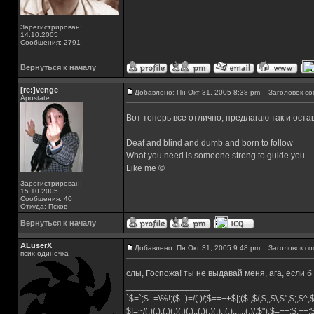
Зарегистрирован:
14.10.2005
Сообщения: 2791
Вернуться к началу
[re:]venge
Добавлено: Пн Окт 31, 2005 8:38 pm
Заголовок со
Apostate
Вот теперь все отлично, предлагаю так и оста
_________________
Deaf and blind and dumb and born to follow
What you need is someone strong to guide you
Like me ©
Зарегистрирован:
15.10.2005
Сообщения: 40
Откуда: Псков
Вернуться к началу
ALuserX
Добавлено: Пн Окт 31, 2005 9:48 pm
Заголовок со
псих-одиночка
слы, Госпожа! ты не выдавай меня, ага, если б
_________________
`$=`;$_=\%!;($_)=/(.)/;$==++$|;($.,$/,$,,$\,$",$;,$^
$!=~/(.)(.).(.)(.)(.)(.)..(.)(.)(.)..(.)......(.)/,$"),$=++;$.++