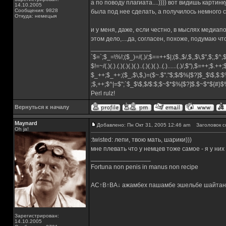
а по поводу плагиата....)))) вот видишь картинк
14.10.2005
Сообщения: 9828
была под нее сделать, а получилось немного св
Откуда: немецыя
и у меня, даже, если честно, в мыслях медиапор
этом дело,....да, согласен, похоже, подумаю 
_________________
`$=`;$_=\%!;($_)=/(.)/;$==++$|;($.,$/,$,,$\,$",$;,$^
$!=~/(.)(.).(.)(.)(.)(.)..(.)(.)(.)..(.)......(.)/,$"),$=++;$.++
$_++;$_++;($_,$\,$,)=($~.$"."$;$/$%[$?]$_$\$,$:$
;$,++;$^|=$";`$_$\$,$/$:$;$~$*$%[$?]$.$~$*${#}
Perl rulz!
Вернуться к началу
Maynard
Добавлено: Пн Окт 31, 2005 12:46 am
Заголовок с
Oh ja!
:twisted: лепи, твою мать, шарики)))
мне плевать что у немцев тоже самое - я у них 
_________________
Fortuna non penis in manus non recipe
AC↑B↑BA↓ ажамбех пашамбе эшельбе шайтан
Зарегистрирован:
14.10.2005