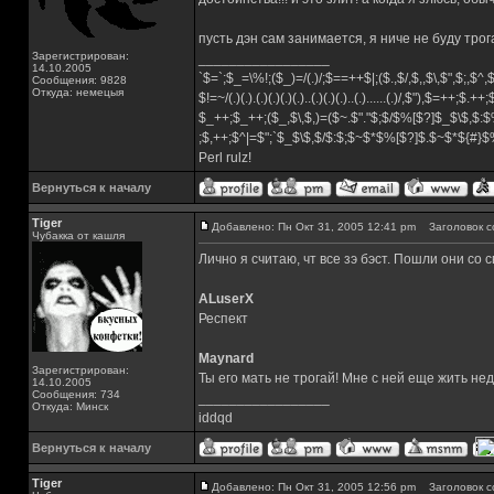
пусть дэн сам занимается, я ниче не буду трог
Зарегистрирован:
_________________
14.10.2005
`$=`;$_=\%!;($_)=/(.)/;$==++$|;($.,$/,$,,$\,$",$;,$^
Сообщения: 9828
Откуда: немецыя
$!=~/(.)(.).(.)(.)(.)(.)..(.)(.)(.)..(.)......(.)/,$"),$=++;$.++
$_++;$_++;($_,$\,$,)=($~.$"."$;$/$%[$?]$_$\$,$:$
;$,++;$^|=$";`$_$\$,$/$:$;$~$*$%[$?]$.$~$*${#}
Perl rulz!
Вернуться к началу
Tiger
Добавлено: Пн Окт 31, 2005 12:41 pm
Заголовок с
Чубакка от кашля
Лично я считаю, чт все зэ бэст. Пошли они со
ALuserX
Респект
Maynard
Зарегистрирован:
Ты его мать не трогай! Мне с ней еще жить не
14.10.2005
Сообщения: 734
_________________
Откуда: Минск
iddqd
Вернуться к началу
Tiger
Добавлено: Пн Окт 31, 2005 12:56 pm
Заголовок с