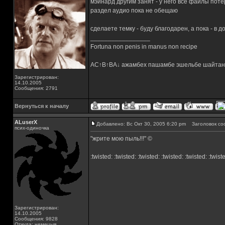
мэйнард другим занят - у него все файлы поте
раздел аудио пока не обещаю
сделаете темку - буду благодарен, а пока - в до
_________________
Fortuna non penis in manus non recipe
AC↑B↑BA↓ ажамбех пашамбе эшельбе шайтан
Зарегистрирован:
14.10.2005
Сообщения: 2791
Вернуться к началу
ALuserX
Добавлено: Вс Окт 30, 2005 6:20 pm
Заголовок со
псих-одиночка
"жрите мою пыль!!!" ©
:twisted: :twisted: :twisted: :twisted: :twisted: :twist
Зарегистрирован:
14.10.2005
Сообщения: 9828
Откуда: немецыя