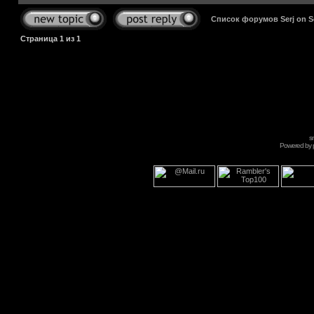
Список форумов Serj on 
Страница
1
из
1
s
Powered by