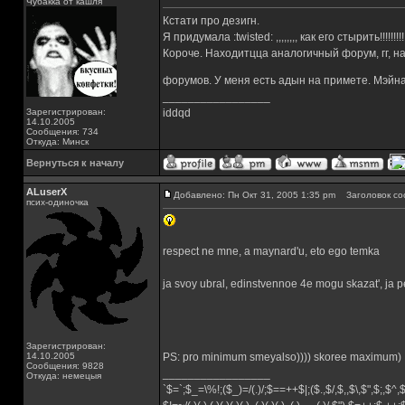
Чубакка от кашля
Кстати про дезигн.
Я придумала :twisted: ,,,,,,,, как его стырить!!!!!!!!!!!!!
Короче. Находитцца аналогичный форум, гг, н
форумов. У меня есть адын на примете. Мэйна
_________________
Зарегистрирован:
iddqd
14.10.2005
Сообщения: 734
Откуда: Минск
Вернуться к началу
ALuserX
Добавлено: Пн Окт 31, 2005 1:35 pm
Заголовок со
псих-одиночка
respect ne mne, a maynard'u, eto ego temka
ja svoy ubral, edinstvennoe 4e mogu skazat', ja p
Зарегистрирован:
14.10.2005
PS: pro minimum smeyalso)))) skoree maximum)
Сообщения: 9828
_________________
Откуда: немецыя
`$=`;$_=\%!;($_)=/(.)/;$==++$|;($.,$/,$,,$\,$",$;,$^