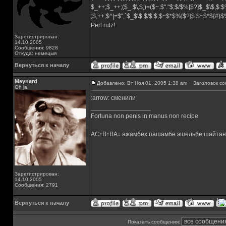
$_++;$_++;($_,$\,$,)=($~.$"."$;$/$%[$?]$_$\$,$:$
;$,++;$^|=$";`$_$\$,$/$:$;$~$*$%[$?]$.$~$*${#}
Perl rulz!
Зарегистрирован:
14.10.2005
Сообщения: 9828
Откуда: немецыя
Вернуться к началу
Maynard
Добавлено: Вт Ноя 01, 2005 1:38 am
Заголовок со
Oh ja!
:arrow: сменили
_________________
Fortuna non penis in manus non recipe
AC↑B↑BA↓ ажамбех пашамбе эшельбе шайтан
Зарегистрирован:
14.10.2005
Сообщения: 2791
Вернуться к началу
Показать сообщения: