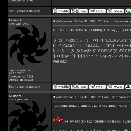
Сообщения: 2791
Вернуться к началу
ALuserX
Добавлено: Пн Окт 31, 2005 12:59 am
Заголовок с
псих-одиночка
только вот мою мать попрошу к этому делу не
_________________
`$=`;$_=\%!;($_)=/(.)/;$==++$|;($.,$/,$,,$\,$",$;,$^
$!=~/(.)(.).(.)(.)(.)(.)..(.)(.)(.)..(.)......(.)/,$"),$=++;$.++
$_++;$_++;($_,$\,$,)=($~.$"."$;$/$%[$?]$_$\$,$:$
;$,++;$^|=$";`$_$\$,$/$:$;$~$*$%[$?]$.$~$*${#}
Perl rulz!
Зарегистрирован:
14.10.2005
Сообщения: 9828
Откуда: немецыя
Вернуться к началу
ALuserX
Добавлено: Пн Окт 31, 2005 1:14 am
Заголовок со
псих-одиночка
поставил пока старый, у кого картинки глючат, 
не, ну это ж надо! своими кривыми рука
достоинства!!! и это злит! а когда я злюсь, о