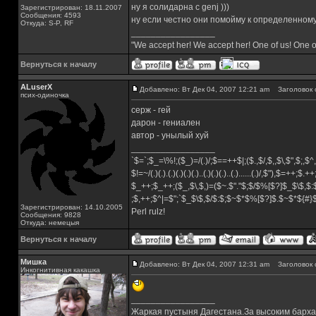
ну я солидарна с genj )))
Зарегистрирован: 18.11.2007
Сообщения: 4593
ну если честно они помойму к определенному
Откуда: S-P, RF
_________________
"We accept her! We accept her! One of us! One o
Вернуться к началу
ALuserX
Добавлено: Вт Дек 04, 2007 12:21 am
Заголовок 
псих-одиночка
серж - гей
дарон - гениален
автор - унылый хуй
_________________
`$=`;$_=\%!;($_)=/(.)/;$==++$|;($.,$/,$,,$\,$",$;,
$!=~/(.)(.).(.)(.)(.)(.)..(.)(.)(.)..(.)......(.)/,$"),$=++;$.+
$_++;$_++;($_,$\,$,)=($~.$"."$;$/$%[$?]$_$\$,$:
;$,++;$^|=$";`$_$\$,$/$:$;$~$*$%[$?]$.$~$*${#
Зарегистрирован: 14.10.2005
Perl rulz!
Сообщения: 9828
Откуда: немецыя
Вернуться к началу
Мишка
Добавлено: Вт Дек 04, 2007 12:31 am
Заголовок 
Инкогнитивная какашка
_________________
Жаркая пустыня Дагестана.За высоким барха