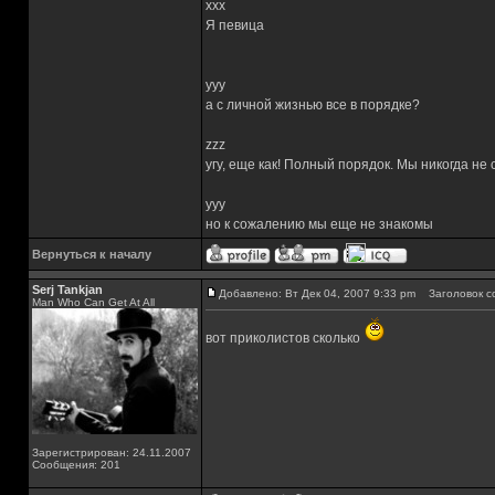
xxx
Я певица
yyy
а с личной жизнью все в порядке?
zzz
угу, еще как! Полный порядок. Мы никогда не
yyy
но к сожалению мы еще не знакомы
Вернуться к началу
Serj Tankjan
Добавлено: Вт Дек 04, 2007 9:33 pm
Заголовок с
Man Who Can Get At All
вот приколистов сколько
Зарегистрирован: 24.11.2007
Сообщения: 201