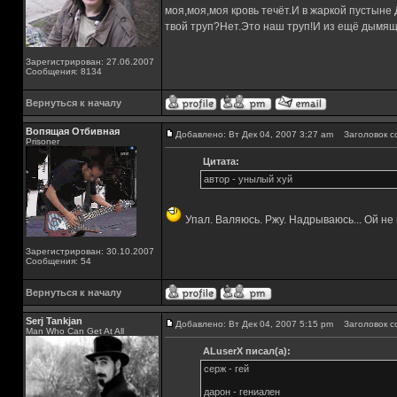
моя,моя,моя кровь течёт.И в жаркой пустыне
твой труп?Нет.Это наш труп!И из ещё дымящ
Зарегистрирован: 27.06.2007
Сообщения: 8134
Вернуться к началу
Вопящая Отбивная
Добавлено: Вт Дек 04, 2007 3:27 am
Заголовок с
Prisoner
Цитата:
автор - унылый хуй
Упал. Валяюсь. Ржу. Надрываюсь... Ой не
Зарегистрирован: 30.10.2007
Сообщения: 54
Вернуться к началу
Serj Tankjan
Добавлено: Вт Дек 04, 2007 5:15 pm
Заголовок с
Man Who Can Get At All
ALuserX писал(а):
серж - гей
дарон - гениален