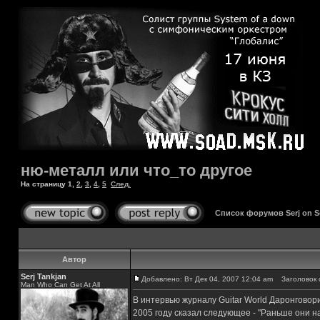
ню-металл или что_то другое
На страницу
1
,
2
,
3
,
4
,
5
След.
Список форумов Serj on 
Автор
Serj Tankjan
Добавлено: Вт Дек 04, 2007 12:04 am
Заголовок с
Man Who Can Get At All
В интервью журналу Guitar World Даронговорил
2005 году сказал следующее - "Раньше они на