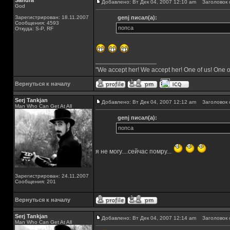
Sandra
Добавлено: Вт Дек 04, 2007 12:10 am
Заголовок 
God
Зарегистрирован: 18.11.2007
genj писал(а):
Сообщения: 4593
попса
Откуда: S-P, RF
_________________
"We accept her! We accept her! One of us! One o
Вернуться к началу
Serj Tankjan
Добавлено: Вт Дек 04, 2007 12:12 am
Заголовок 
Man Who Can Get At All
genj писал(а):
попса
я не могу....сейчас помру...
Зарегистрирован: 24.11.2007
Сообщения: 201
Вернуться к началу
Serj Tankjan
Добавлено: Вт Дек 04, 2007 12:14 am
Заголовок 
Man Who Can Get At All