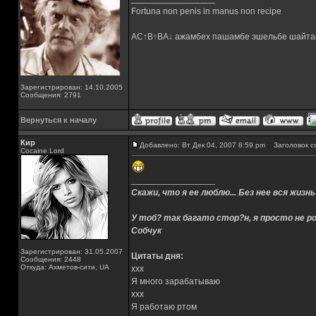
Fortuna non penis in manus non recipe
AC↑B↑BA↓ ажамбех пашамбе эшельбе шайта
Зарегистрирован: 14.10.2005
Сообщения: 2791
Вернуться к началу
Кир
Добавлено: Вт Дек 04, 2007 8:59 pm
Заголовок с
Cocaine Lord
_________________
Скажи, что я ее люблю... Без нее вся жизнь
У тоб? так багато стор?н, я просто не ро
Собчук
Зарегистрирован: 31.05.2007
Цитаты дня:
Сообщения: 2448
Откуда: Ахметов-сити, UA
xxx
Я много зарабатываю
xxx
Я работаю ртом