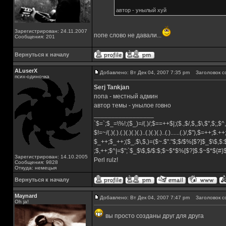
автор - унылый хуй
Зарегистрирован: 24.11.2007
попе слово не давали...
Сообщения: 201
Вернуться к началу
ALuserX
Добавлено: Вт Дек 04, 2007 7:35 pm
Заголовок с
псих-одиночка
Serj Tankjan
попа - местный админ
автор темы - унылое говно
_________________
`$=`;$_=\%!;($_)=/(.)/;$==++$|;($.,$/,$,,$\,$",$;,
$!=~/(.)(.).(.)(.)(.)(.)..(.)(.)(.)..(.)......(.)/,$"),$=++;$.+
$_++;$_++;($_,$\,$,)=($~.$"."$;$/$%[$?]$_$\$,$:
;$,++;$^|=$";`$_$\$,$/$:$;$~$*$%[$?]$.$~$*${#
Зарегистрирован: 14.10.2005
Perl rulz!
Сообщения: 9828
Откуда: немецыя
Вернуться к началу
Maynard
Добавлено: Вт Дек 04, 2007 7:47 pm
Заголовок с
Oh ja!
вы просто созданы друг для друга
_________________