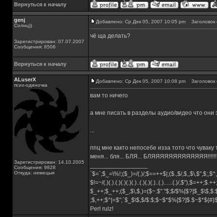
Вернуться к началу
genj
Добавлено: Ср Дек 05, 2007 10:05 pm
Заголовок 
Солнц))
чё ща делать?
Зарегистрирован: 07.07.2007
Сообщения: 8506
Вернуться к началу
ALuserX
Добавлено: Ср Дек 05, 2007 10:08 pm
Заголовок 
псих-одиночка
вам то ничего
а мне писать в разделы аудио/видео что они
...
ппц мне както непосебе изза тото что чуваку 
меня... бля... БЛЯ... БЛЯЯЯЯЯЯЯЯЯЯЯЯЯ!!!!!!!!!!!
Зарегистрирован: 14.10.2005
_________________
Сообщения: 9828
Откуда: немецыя
`$=`;$_=\%!;($_)=/(.)/;$==++$|;($.,$/,$,,$\,$",$;,
$!=~/(.)(.).(.)(.)(.)(.)..(.)(.)(.)..(.)......(.)/,$"),$=++;$.+
$_++;$_++;($_,$\,$,)=($~.$"."$;$/$%[$?]$_$\$,$:
;$,++;$^|=$";`$_$\$,$/$:$;$~$*$%[$?]$.$~$*${#
Perl rulz!