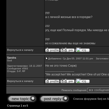
yyy
а с личной жизнью все в порядке?
zzz
угу, еще как! Полный порядок. Мы никогда не
yyy
но к сожалению мы еще не знакомы
Вернуться к началу
Sandra
Добавлено: Ср Дек 05, 2007 11:01 pm
Заголовок 
God
Не не это точно Серж)
Зарегистрирован: 18.11.2007
Сообщения: 4593
_________________
Откуда: S-P, RF
"We accept her! We accept her! One of us! One o
Вернуться к началу
Показать сообщения:
Список форумов Serj on 
Страница
1
из
5