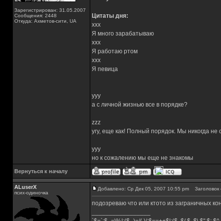
Зарегистрирован: 31.05.2007
Цитаты дня:
Сообщения: 2448
Откуда: Ахметов-сити, UA
xxx
Я много зарабатываю
xxx
Я работаю ртом
xxx
Я певица
yyy
а с личной жизнью все в порядке?
zzz
угу, еще как! Полный порядок. Мы никогда не
yyy
но к сожалению мы еще не знакомы
Вернуться к началу
ALuserX
Добавлено: Ср Дек 05, 2007 10:55 pm
Заголовок 
псих-одиночка
подозреваю что или ктото из заграничных ко
_________________