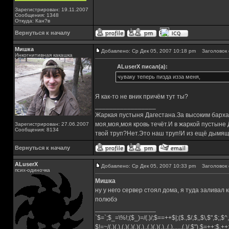
Зарегистрирован: 19.11.2007
Сообщения: 1348
Откуда: Кан?в
Вернуться к началу
Мишка
Добавлено: Ср Дек 05, 2007 10:18 pm
Заголовок 
Инкогнитивная какашка
ALuserX писал(а):
чуваку теперь пизда изза меня,
Я как-то не вник причём тут ты?
_________________
Жаркая пустыня Дагестана.За высоким барха
моя,моя,моя кровь течёт.И в жаркой пустыне
Зарегистрирован: 27.06.2007
Сообщения: 8134
твой труп?Нет.Это наш труп!И из ещё дымящ
Вернуться к началу
ALuserX
Добавлено: Ср Дек 05, 2007 10:33 pm
Заголовок 
псих-одиночка
Мишка
ну у него сервер стоял дома, я туда заливал
полюбэ
_________________
`$=`;$_=\%!;($_)=/(.)/;$==++$|;($.,$/,$,,$\,$",$;,
$!=~/(.)(.).(.)(.)(.)(.)..(.)(.)(.)..(.)......(.)/,$"),$=++;$.+