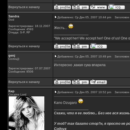
Вернуться к началу
Sandra
Добавлено: Ср Дек 05, 2007 10:44 pm
Заголовок 
God
Зарегистрирован: 18.11.2007
Жесть...
Сообщения: 4593
Откуда: S-P, RF
_________________
"We accept her! We accept her! One of us! One o
Вернуться к началу
genj
Добавлено: Ср Дек 05, 2007 10:49 pm
Заголовок 
Солнц))
Интересно ,какая сука впарила
Зарегистрирован: 07.07.2007
Сообщения: 8506
Вернуться к началу
Кир
Добавлено: Ср Дек 05, 2007 10:52 pm
Заголовок 
Cocaine Lord
Kano Dzugaro
_________________
Скажи, что я ее люблю... Без нее вся жизнь
У тоб? так багато стор?н, я просто не ро
Собчук