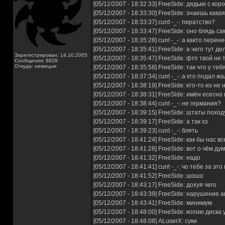
[05/12/2007 - 18:32:33] FreeSide: дядьки с к
[05/12/2007 - 18:33:30] FreeSide: знаешь кака
[05/12/2007 - 18:33:37] cunt -_-: пиратство?
[05/12/2007 - 18:33:47] FreeSide: оно блядь с
[05/12/2007 - 18:35:28] cunt -_-: а както пере
[05/12/2007 - 18:35:41] FreeSide: а чего тут де
Зарегистрирован: 14.10.2005
[05/12/2007 - 18:35:47] FreeSide: фтп твой не
Сообщения: 9828
Откуда: немецыя
[05/12/2007 - 18:35:58] FreeSide: так что у т
[05/12/2007 - 18:37:34] cunt -_-: а кто пода
[05/12/2007 - 18:38:19] FreeSide: кто-то из н
[05/12/2007 - 18:38:31] FreeSide: имён есесно
[05/12/2007 - 18:38:44] cunt -_-: не германия?
[05/12/2007 - 18:39:15] FreeSide: штаты поход
[05/12/2007 - 18:39:17] FreeSide: а так хз
[05/12/2007 - 18:39:23] cunt -_-: блять
[05/12/2007 - 18:41:24] FreeSide: как бы нас в
[05/12/2007 - 18:41:28] FreeSide: вот о чём ду
[05/12/2007 - 18:41:32] FreeSide: надо
[05/12/2007 - 18:41:41] cunt -_-: чо тебе за эт
[05/12/2007 - 18:41:52] FreeSide: шошо
[05/12/2007 - 18:43:17] FreeSide: дохуя чего
[05/12/2007 - 18:43:39] FreeSide: нарушение 
[05/12/2007 - 18:43:41] FreeSide: минимум
[05/12/2007 - 18:48:00] FreeSide: копию диска
[05/12/2007 - 18:48:08] ALuserX: суки