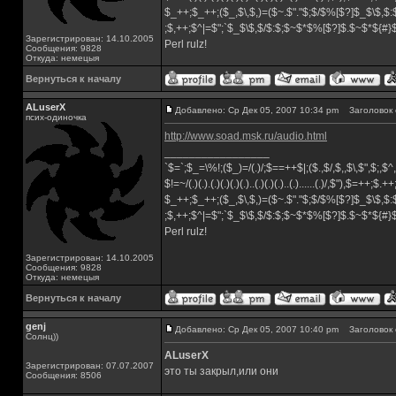
$_++;$_++;($_,$\,$,)=($~.$"."$;$/$%[$?]$_$\$,$:
;$,++;$^|=$";`$_$\$,$/$:$;$~$*$%[$?]$.$~$*${#
Зарегистрирован: 14.10.2005
Perl rulz!
Сообщения: 9828
Откуда: немецыя
Вернуться к началу
ALuserX
Добавлено: Ср Дек 05, 2007 10:34 pm
Заголовок 
псих-одиночка
http://www.soad.msk.ru/audio.html
_________________
`$=`;$_=\%!;($_)=/(.)/;$==++$|;($.,$/,$,,$\,$",$;,
$!=~/(.)(.).(.)(.)(.)(.)..(.)(.)(.)..(.)......(.)/,$"),$=++;$.+
$_++;$_++;($_,$\,$,)=($~.$"."$;$/$%[$?]$_$\$,$:
;$,++;$^|=$";`$_$\$,$/$:$;$~$*$%[$?]$.$~$*${#
Perl rulz!
Зарегистрирован: 14.10.2005
Сообщения: 9828
Откуда: немецыя
Вернуться к началу
genj
Добавлено: Ср Дек 05, 2007 10:40 pm
Заголовок 
Солнц))
ALuserX
Зарегистрирован: 07.07.2007
это ты закрыл,или они
Сообщения: 8506