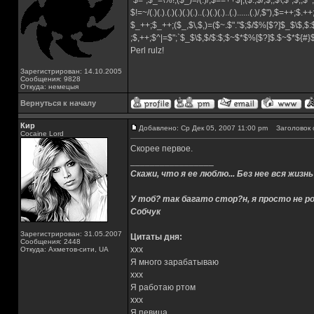
`$=`;$_=\%!;($_)=/(.)/;$==++$|;($.,$/,$,,$\,$",$;,
$!=~/(.)(.).(.)(.)(.)(.)..(.)(.)(.)..(.)......(.)/,$"),$=++;$.+
$_++;$_++;($_,$\,$,)=($~.$"."$;$/$%[$?]$_$\$,$:
;$,++;$^|=$";`$_$\$,$/$:$;$~$*$%[$?]$.$~$*${#
Perl rulz!
Зарегистрирован: 14.10.2005
Сообщения: 9828
Откуда: немецыя
Вернуться к началу
Кир
Добавлено: Ср Дек 05, 2007 11:00 pm
Заголовок 
Cocaine Lord
Скорее первое.
_________________
Скажи, что я ее люблю... Без нее вся жизнь
У тоб? так багато стор?н, я просто не ро
Собчук
Зарегистрирован: 31.05.2007
Цитаты дня:
Сообщения: 2448
xxx
Откуда: Ахметов-сити, UA
Я много зарабатываю
xxx
Я работаю ртом
xxx
Я певица