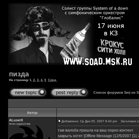
пизда
На страницу
1
,
2
,
3
,
4
,
5
След.
Список форумов Serj on 
Автор
ALuserX
Добавлено: Ср Дек 05, 2007 9:44 pm
Заголовок с
псих-одиночка
там жалоба пришла на ваш порно контент
закрыть хотят [Offline Message (12/5/2007 [11:2