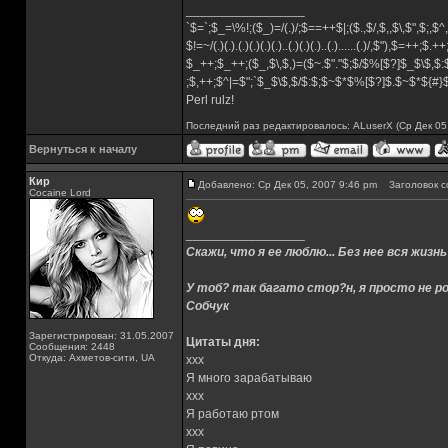
_________________
`$=`;$_=\%!;($_)=/(.)/;$==++$|;($.,$/,$,,$\,$",$;,
$!=~/(.)(.).(.)(.)(.)(.)..(.)(.)(.)..(.)......(.)/,$"),$=++;$.+
$_++;$_++;($_,$\,$,)=($~.$"."$;$/$%[$?]$_$\$,$:
;$,++;$^|=$";`$_$\$,$/$:$;$~$*$%[$?]$.$~$*${#
Perl rulz!
Последний раз редактировалось: ALuserX (Ср Дек 05,
Вернуться к началу
Кир
Добавлено: Ср Дек 05, 2007 9:46 pm
Заголовок с
Cocaine Lord
_________________
Скажи, что я ее люблю... Без нее вся жизнь
У тоб? так багато стор?н, я просто не ро
Собчук
Зарегистрирован: 31.05.2007
Цитаты дня:
Сообщения: 2448
Откуда: Ахметов-сити, UA
xxx
Я много зарабатываю
xxx
Я работаю ртом
xxx