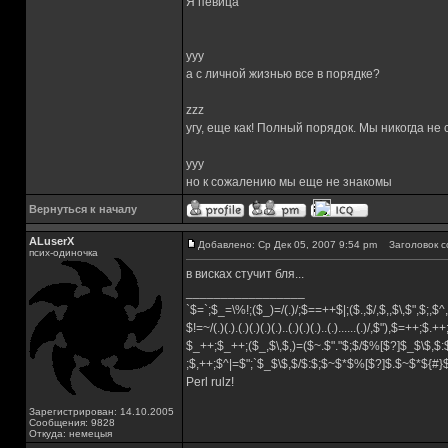
Я певица
yyy
а с личной жизнью все в порядке?
zzz
угу, еще как! Полный порядок. Мы никогда не
yyy
но к сожалению мы еще не знакомы
Вернуться к началу
ALuserX
Добавлено: Ср Дек 05, 2007 9:54 pm
Заголовок с
псих-одиночка
в висках стучит бля...
_________________
`$=`;$_=\%!;($_)=/(.)/;$==++$|;($.,$/,$,,$\,$",$;,
$!=~/(.)(.).(.)(.)(.)(.)..(.)(.)(.)..(.)......(.)/,$"),$=++;$.+
$_++;$_++;($_,$\,$,)=($~.$"."$;$/$%[$?]$_$\$,$:
;$,++;$^|=$";`$_$\$,$/$:$;$~$*$%[$?]$.$~$*${#
Perl rulz!
Зарегистрирован: 14.10.2005
Сообщения: 9828
Откуда: немецыя