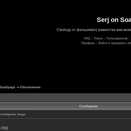
Serj on So
Свободу от фальшивого равенства вам може
FAQ
::
Поиск
::
Пользователи
::
Профиль
::
Войти и проверить л
 SoaDpage
->
Обновления
Сообщение
сообщения: пизда
28])]