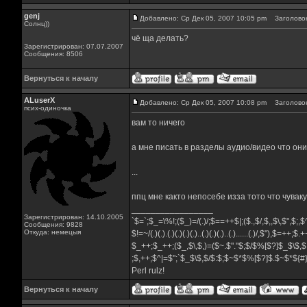
genj
Добавлено: Ср Дек 05, 2007 10:05 pm
Заголовок
Солнц))
чё ща делать?
Зарегистрирован: 07.07.2007
Сообщения: 8506
Вернуться к началу
ALuserX
Добавлено: Ср Дек 05, 2007 10:08 pm
Заголовок
псих-одиночка
вам то ничего
а мне писать в разделы аудио/видео что он
...
ппц мне както непосебе изза тото что чуваку т
_________________
Зарегистрирован: 14.10.2005
`$=`;$_=\%!;($_)=/(.)/;$==++$|;($.,$/,$,,$\,$",$;
Сообщения: 9828
Откуда: немецыя
$!=~/(.)(.).(.)(.)(.)(.)..(.)(.)(.)..(.)......(.)/,$"),$=++;$
$_++;$_++;($_,$\,$,)=($~.$"."$;$/$%[$?]$_$\$,$
;$,++;$^|=$";`$_$\$,$/$:$;$~$*$%[$?]$.$~$*${
Perl rulz!
Вернуться к началу