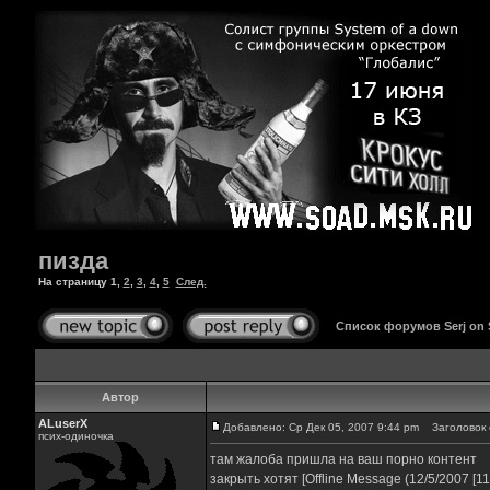
пизда
На страницу
1
,
2
,
3
,
4
,
5
След.
Список форумов Serj on
Автор
ALuserX
Добавлено: Ср Дек 05, 2007 9:44 pm
Заголовок 
псих-одиночка
там жалоба пришла на ваш порно контент
закрыть хотят [Offline Message (12/5/2007 [11: