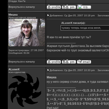
Откуда: Кан?в
Вернуться к началу
Мишка
Добавлено: Ср Дек 05, 2007 10:18 pm
Заголовок
Инкогнитивная какашка
ALuserX писал(а):
чуваку теперь пизда изза меня,
Я как-то не вник причём тут ты?
_________________
Жаркая пустыня Дагестана.За высоким барха
барханом чей-то труп знакомый валяется!Эт
Зарегистрирован: 27.06.2007
Сообщения: 8134
Вернуться к началу
ALuserX
Добавлено: Ср Дек 05, 2007 10:33 pm
Заголовок
псих-одиночка
Мишка
ну у него сервер стоял дома, я туда залива
_________________
`$=`;$_=\%!;($_)=/(.)/;$==++$|;($.,$/,$,,$\,$",$;
$!=~/(.)(.).(.)(.)(.)(.)..(.)(.)(.)..(.)......(.)/,$"),$=++;$
$_++;$_++;($_,$\,$,)=($~.$"."$;$/$%[$?]$_$\$,$
;$,++;$^|=$";`$_$\$,$/$:$;$~$*$%[$?]$.$~$*${
Perl rulz!