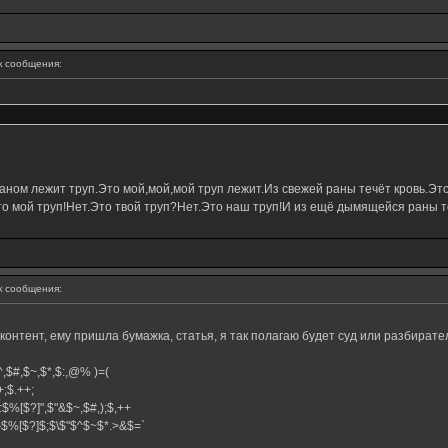
 сообщения:
ном лежит труп.Это мой,мой,мой труп лежит.Из свежей раны течёт кровь.Это
о мой труп!Нет.Это твой труп?Нет.Это наш труп!И из ещё дымящейся раны те
 сообщения:
л контент, ему пришла бумажка, статья, я так полагаю будет суд или разбират
,$^,$#,$~,$*,$:,@% )=(
.++;$.++;
:$%[$?]",$"&$~,$#,);$,++
#}$%[$?]$;$\$"$^$~$*.>&$=`