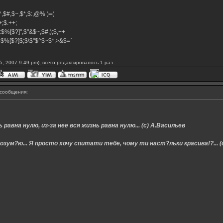
,$^,$#,$~,$*,$:,@% )=(
.++;$.++;
:$%[$?]",$"&$~,$#,);$,++
#}$%[$?]$;$\$"$^$~$*.>&$=`
, 2007 9:49 pm), всего редактировалось 1 раз
сообщения:
 равна нулю, из-за нее вся жизнь равна нулю... (с) А.Васильев
озум?ю... Я просто хочу спитати тебе, чому ти наст?льки красива!?... (