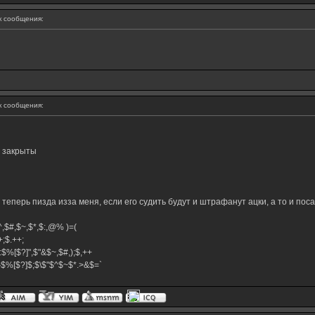
 сообщения:
 сообщения:
и закрыты
еперь пизда изза меня, если его судить будут и штрафанут ацки, а то и посадят..
,$^,$#,$~,$*,$:,@% )=(
.++;$.++;
:$%[$?]",$"&$~,$#,);$,++
#}$%[$?]$;$\$"$^$~$*.>&$=`