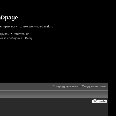
aDpage
т принести только www.soad.msk.ru
Группы
::
Регистрация
ичные сообщения
::
Вход
Предыдущая тема
::
Следующая тема