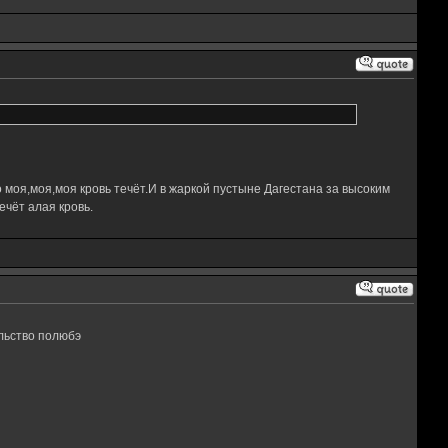
 моя,моя,моя кровь течёт.И в жаркой пустыне Дагестана за высоким
чёт алая кровь.
ельство полюбэ