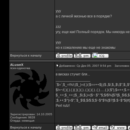
yyy
а с личной жизнью все в порядке?
zzz
угу, еще как! Полный порядок. Мы никогда н
yyy
но к сожалению мы еще не знакомы
Вернуться к началу
ALuserX
Добавлено: Ср Дек 05, 2007 9:54 pm
Заголовок 
псих-одиночка
в висках стучит бля...
_________________
`$=`;$_=\%!;($_)=/(.)/;$==++$|;($.,$/,$,,$\,$",$;
$!=~/(.)(.).(.)(.)(.)(.)..(.)(.)(.)..(.)......(.)/,$"),$=++;$
$_++;$_++;($_,$\,$,)=($~.$"."$;$/$%[$?]$_$\$,$
;$,++;$^|=$";`$_$\$,$/$:$;$~$*$%[$?]$.$~$*${
Perl rulz!
Зарегистрирован: 14.10.2005
Сообщения: 9828
Откуда: немецыя
Вернуться к началу