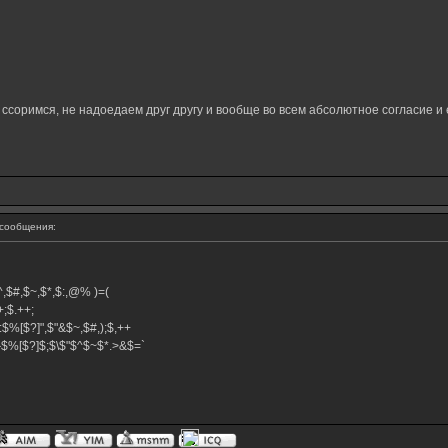
е ссоримся, не надоедаем друг другу и вообще во всем абсолютное согласие и
сообщения:
,$^,$#,$~,$*,$:,@% )=(
.++;$.++;
:$%[$?]",$"&$~,$#,);$,++
#}$%[$?]$;$\$"$^$~$*.>&$=`