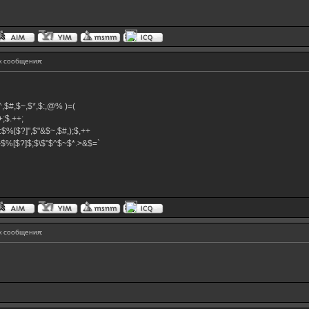
 сообщения:
,$^,$#,$~,$*,$:,@% )=(
.++;$.++;
:$%[$?]",$"&$~,$#,);$,++
#}$%[$?]$;$\$"$^$~$*.>&$=`
 сообщения: