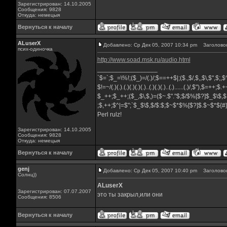
Зарегистрирован: 14.10.2005
Сообщения: 9828
Откуда: немецыя
Вернуться к началу
ALuserX
Добавлено: Ср Дек 05, 2007 10:34 pm
Заголовок
псих-одиночка
http://www.soad.msk.ru/audio.html
_________________
`$=`;$_=\%!;($_)=/(.)/;$==++$|;($.,$/,$,,$\,$",$;
$!=~/(.)(.).(.)(.)(.)(.)..(.)(.)(.)..(.)......(.)/,$"),$=++;$
$_++;$_++;($_,$\,$,)=($~.$"."$;$/$%[$?]$_$\$,$
;$,++;$^|=$";`$_$\$,$/$:$;$~$*$%[$?]$.$~$*${
Perl rulz!
Зарегистрирован: 14.10.2005
Сообщения: 9828
Откуда: немецыя
Вернуться к началу
genj
Добавлено: Ср Дек 05, 2007 10:40 pm
Заголовок
Солнц))
ALuserX
Зарегистрирован: 07.07.2007
это ты закрыл,или они
Сообщения: 8506
Вернуться к началу