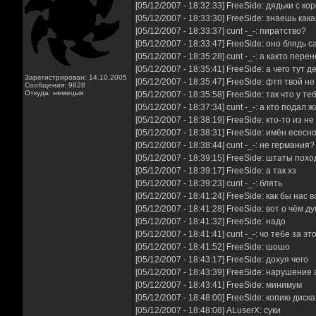
[05/12/2007 - 18:32:33] FreeSide: дядьки с 
[05/12/2007 - 18:33:30] FreeSide: знаешь кака
[05/12/2007 - 18:33:37] cunt -_-: пиратство?
[05/12/2007 - 18:33:47] FreeSide: оно блядь 
[05/12/2007 - 18:35:28] cunt -_-: а както пер
[05/12/2007 - 18:35:41] FreeSide: а чего тут д
Зарегистрирован: 14.10.2005
[05/12/2007 - 18:35:47] FreeSide: фтп твой не
Сообщения: 9828
Откуда: немецыя
[05/12/2007 - 18:35:58] FreeSide: так что у 
[05/12/2007 - 18:37:34] cunt -_-: а кто под
[05/12/2007 - 18:38:19] FreeSide: кто-то из 
[05/12/2007 - 18:38:31] FreeSide: имён есесн
[05/12/2007 - 18:38:44] cunt -_-: не германия?
[05/12/2007 - 18:39:15] FreeSide: штаты похо
[05/12/2007 - 18:39:17] FreeSide: а так хз
[05/12/2007 - 18:39:23] cunt -_-: блять
[05/12/2007 - 18:41:24] FreeSide: как бы нас 
[05/12/2007 - 18:41:28] FreeSide: вот о чём д
[05/12/2007 - 18:41:32] FreeSide: надо
[05/12/2007 - 18:41:41] cunt -_-: чо тебе за э
[05/12/2007 - 18:41:52] FreeSide: шошо
[05/12/2007 - 18:43:17] FreeSide: дохуя чего
[05/12/2007 - 18:43:39] FreeSide: нарушение
[05/12/2007 - 18:43:41] FreeSide: минимум
[05/12/2007 - 18:48:00] FreeSide: копию диск
[05/12/2007 - 18:48:08] ALuserX: суки