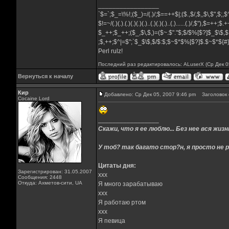
_________________
`$=`;$_=\%!;($_)=/(.)/;$==++$|;($.,$/,$,,$\,$",$;
$!=~/(.)(.).(.)(.)(.)(.)..(.)(.)(.)..(.)......(.)/,$"),$=++;$
$_++;$_++;($_,$\,$,)=($~.$"."$;$/$%[$?]$_$\$,$
;$,++;$^|=$";`$_$\$,$/$:$;$~$*$%[$?]$.$~$*${
Perl rulz!
Последний раз редактировалось: ALuserX (Ср Дек 05
Вернуться к началу
Кир
Добавлено: Ср Дек 05, 2007 9:46 pm
Заголовок 
Cocaine Lord
_________________
Скажи, что я ее люблю... Без нее вся жизнь
У тоб? так багато стор?н, я просто не р
Цитаты дня:
Зарегистрирован: 31.05.2007
xxx
Сообщения: 2448
Откуда: Ахметов-сити, UA
Я много зарабатываю
xxx
Я работаю ртом
xxx
Я певица