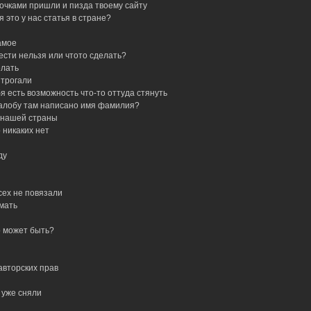
корочками пришли и пизда твоему сайту
я это у нас статья в стране?
самое
енести нельзя или чтото сделать?
елать
 трогали
тебя есть возможность что-то оттуда стянуть
ал жалобу там написано имя фамилия?
не нашей страны
о никаких нет
ду
всех не повязали
умать
то может быть?
 авторских прав
а уже сняли