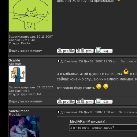
цепляет хотя группа прикольная
_________________
Зарегистрирован: 19.11.2007
Сообщения: 1348
Откуда: Кан?в
Вернуться к началу
Scabbi
Добавлено: Сб Дек 08, 2007 12:55 am
Заголовок 
Apostate
а я собсннас этой группы и начинала
в те
сейчас конечно слушаю их намного меньше, н
Зарегистрирован: 07.12.2007
всеравно буду ходить
Сообщения: 4
Откуда: курилка ВГНА
Вернуться к началу
SoleNumber
Добавлено: Сб Дек 08, 2007 1:20 am
Заголовок с
Free Man
MediARamM писал(а):
а я что одна таковая здесь?