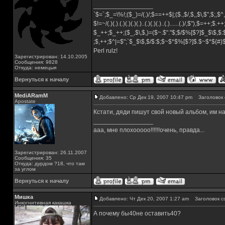
_________________
`$=`;$_=\%!;($_)=/(.)/;$==++$|;($.,$/,$,,$\,$",$;,
$!=~/(.)(.).(.)(.)(.)(.)..(.)(.)(.)..(.)......(.)/,$"),$=++;$.+
$_++;$_++;($_,$\,$,)=($~.$"."$;$/$%[$?]$_$\$,$:
;$,++;$^|=$";`$_$\$,$/$:$;$~$*$%[$?]$.$~$*${#
Perl rulz!
Зарегистрирован: 14.10.2005
Сообщения: 9828
Откуда: немецыя
Вернуться к началу
MediARamM
Добавлено: Ср Дек 19, 2007 10:47 pm
Заголовок 
Apostate
Кстати, дяди пишут свой новый альбом, им над
_________________
ааа, мне плохооооо!!!!!!очень, правда...
Зарегистрирован: 26.11.2007
Сообщения: 35
Откуда: дурдом ?18, что там
за углом
Вернуться к началу
Мишка
Добавлено: Чт Дек 20, 2007 1:27 am
Заголовок с
Инкогнитивная какашка
А почему бы40не оставить40?
_________________