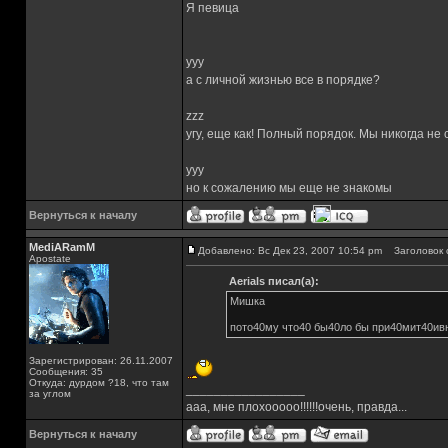
Я певица
yyy
а с личной жизнью все в порядке?
zzz
угу, еще как! Полный порядок. Мы никогда не
yyy
но к сожалению мы еще не знакомы
Вернуться к началу
MediARamM
Добавлено: Вс Дек 23, 2007 10:54 pm
Заголовок 
Apostate
Aerials писал(а):
Мишка
пото40му что40 бы40ло бы при40мит40ивн
Зарегистрирован: 26.11.2007
Сообщения: 35
Откуда: дурдом ?18, что там
_________________
за углом
ааа, мне плохооооо!!!!!!очень, правда...
Вернуться к началу