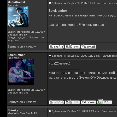
MediARamM
Добавлено: Вс Дек 23, 2007 11:29 pm
Заголовок 
Apostate
SoleNumber
интересно чем эты загадочная личность руко
_________________
ааа, мне плохооооо!!!!!!очень, правда...
Зарегистрирован: 26.11.2007
Сообщения: 35
Откуда: дурдом ?18, что там
за углом
Вернуться к началу
SoleNumber
Добавлено: Вс Дек 23, 2007 11:31 pm
Заголовок 
Free Man
я х.з))))чем-то)
_________________
Когда я только начинал заниматься музыкой,
магазине-это и есть System Of A Down,музы
Зарегистрирован: 26.11.2007
Сообщения: 281
Вернуться к началу
Shiroky
Добавлено: Вс Фев 10, 2008 1:21 am
Заголовок с
Man Who Can Get At All