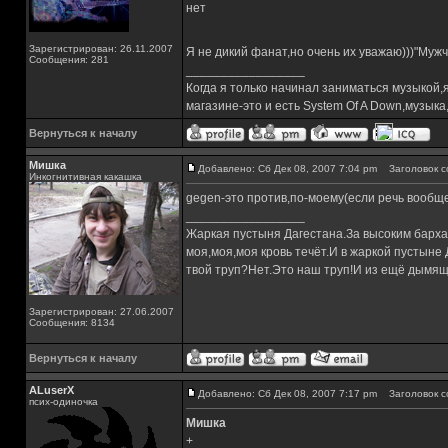
нет
Зарегистрирован: 26.11.2007
Я не дикий фанат,но очень их уважаю)))"Муж
Сообщения: 281
_________________
Когда я только начинал заниматься музыкой,
магазине-это и есть System Of A Down,музы
Вернуться к началу
Мишка
Добавлено: Сб Дек 08, 2007 7:04 pm
Заголовок с
Инкогнитивная какашка
gegen-это против,по-моему(если речь вообще 
_________________
Жаркая пустыня Дагестана.За высоким барха
моя,моя,моя кровь течёт.И в жаркой пустыне
твой труп?Нет.Это наш труп!И из ещё дымящ
Зарегистрирован: 27.06.2007
Сообщения: 8134
Вернуться к началу
ALuserX
Добавлено: Сб Дек 08, 2007 7:17 pm
Заголовок с
псих-одиночка
Мишка
+