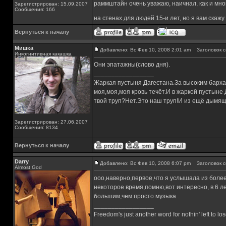
раммштайн очень уважаю, наичнал, как и мног
Зарегистрирован: 15.09.2007
Сообщения: 166
на стенах для людей 15-и лет, но я вам скаж
Вернуться к началу
Мишка
Добавлено: Вс Фев 10, 2008 2:01 am
Заголовок с
Инкогнитивная какашка
Они эпатажны(слово дня).
_________________
Жаркая пустыня Дагестана.За высоким барха
моя,моя,моя кровь течёт.И в жаркой пустыне
твой труп?Нет.Это наш труп!И из ещё дымящ
Зарегистрирован: 27.06.2007
Сообщения: 8134
Вернуться к началу
Darry
Добавлено: Вс Фев 10, 2008 6:07 pm
Заголовок с
Almost God
ооо,наверно,первое,что я услышала из более
некоторое время,помню,вот интересно, в 6 л
большим,чем просто музыка...
_________________
Freedom's just another word for nothin' left to los