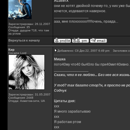
ALuserX
они не хотят двойной почему-то, у них уже бы
хочется, издеваются наверное.
_________________
ааа, мне плохооооо!!!!!!очень, правда...
Зарегистрирован: 26.11.2007
Сообщения: 35
Откуда: дурдом ?18, что там
за углом
Вернуться к началу
Кир
Добавлено: Сб Дек 22, 2007 6:49 pm
Заголовок с
Cocaine Lord
Мишка
пото40му что40 бы40ло бы при40мит40ивно.
_________________
Скажи, что я ее люблю... Без нее вся жизнь
У тоб? так багато стор?н, я просто не ро
Собчук
Зарегистрирован: 31.05.2007
Сообщения: 2448
Цитаты дня:
Откуда: Ахметов-сити, UA
xxx
Я много зарабатываю
xxx
Я работаю ртом
xxx