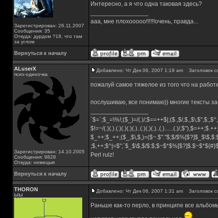
Интересно, а я что одна таковая здесь?
_________________
ааа, мне плохооооо!!!!!!очень, правда...
Зарегистрирован: 26.11.2007
Сообщения: 35
Откуда: дурдом ?18, что там
за углом
Вернуться к началу
ALuserX
Добавлено: Чт Дек 06, 2007 1:19 am
Заголовок с
псих-одиночка
пожалуй самое тяжелое из того что на рабо
послушиваю, все понимаю)) многие тексты з
_________________
`$=`;$_=\%!;($_)=/(.)/;$==++$|;($.,$/,$,,$\,$",$;,
$!=~/(.)(.).(.)(.)(.)(.)..(.)(.)(.)..(.)......(.)/,$"),$=++;$.+
$_++;$_++;($_,$\,$,)=($~.$"."$;$/$%[$?]$_$\$,$:
;$,++;$^|=$";`$_$\$,$/$:$;$~$*$%[$?]$.$~$*${#
Зарегистрирован: 14.10.2005
Perl rulz!
Сообщения: 9828
Откуда: немецыя
Вернуться к началу
THORON
Добавлено: Чт Дек 06, 2007 1:31 am
Заголовок с
ЫЫ
Раньше как-то перло, в принципе все альбомы