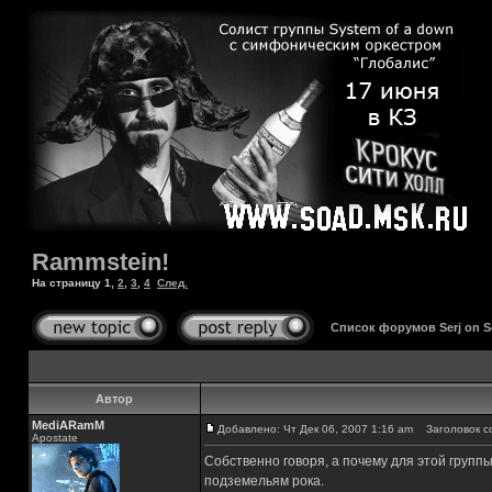
Rammstein!
На страницу
1
,
2
,
3
,
4
След.
Список форумов Serj on 
Автор
MediARamM
Добавлено: Чт Дек 06, 2007 1:16 am
Заголовок со
Apostate
Собственно говоря, а почему для этой групп
подземельям рока.