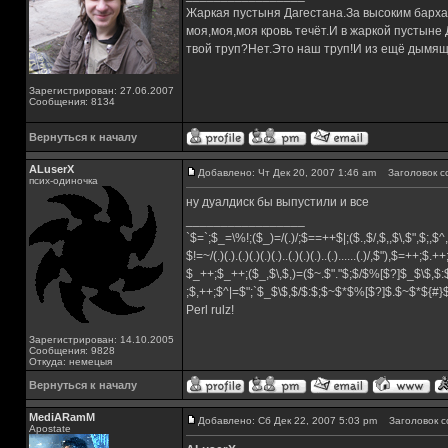
Жаркая пустыня Дагестана.За высоким барха
моя,моя,моя кровь течёт.И в жаркой пустыне
твой труп?Нет.Это наш труп!И из ещё дымящ
Зарегистрирован: 27.06.2007
Сообщения: 8134
Вернуться к началу
ALuserX
Добавлено: Чт Дек 20, 2007 1:46 am
Заголовок с
псих-одиночка
ну дуалдиск бы выпустили и все
_________________
`$=`;$_=\%!;($_)=/(.)/;$==++$|;($.,$/,$,,$\,$",$;,
$!=~/(.)(.).(.)(.)(.)(.)..(.)(.)(.)..(.)......(.)/,$"),$=++;$.+
$_++;$_++;($_,$\,$,)=($~.$"."$;$/$%[$?]$_$\$,$:
;$,++;$^|=$";`$_$\$,$/$:$;$~$*$%[$?]$.$~$*${#
Perl rulz!
Зарегистрирован: 14.10.2005
Сообщения: 9828
Откуда: немецыя
Вернуться к началу
MediARamM
Добавлено: Сб Дек 22, 2007 5:03 pm
Заголовок с
Apostate