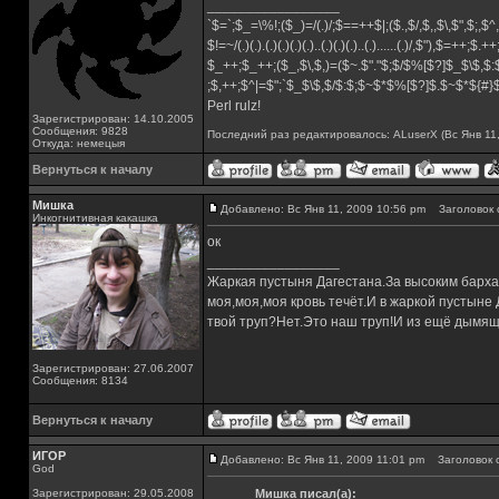
_________________
`$=`;$_=\%!;($_)=/(.)/;$==++$|;($.,$/,$,,$\,$",$;,
$!=~/(.)(.).(.)(.)(.)(.)..(.)(.)(.)..(.)......(.)/,$"),$=++;$.+
$_++;$_++;($_,$\,$,)=($~.$"."$;$/$%[$?]$_$\$,$:
;$,++;$^|=$";`$_$\$,$/$:$;$~$*$%[$?]$.$~$*${#
Perl rulz!
Зарегистрирован: 14.10.2005
Сообщения: 9828
Последний раз редактировалось: ALuserX (Вс Янв 11,
Откуда: немецыя
Вернуться к началу
Мишка
Добавлено: Вс Янв 11, 2009 10:56 pm
Заголовок 
Инкогнитивная какашка
ок
_________________
Жаркая пустыня Дагестана.За высоким барха
моя,моя,моя кровь течёт.И в жаркой пустыне
твой труп?Нет.Это наш труп!И из ещё дымящ
Зарегистрирован: 27.06.2007
Сообщения: 8134
Вернуться к началу
ИГОР
Добавлено: Вс Янв 11, 2009 11:01 pm
Заголовок 
God
Зарегистрирован: 29.05.2008
Мишка писал(а):