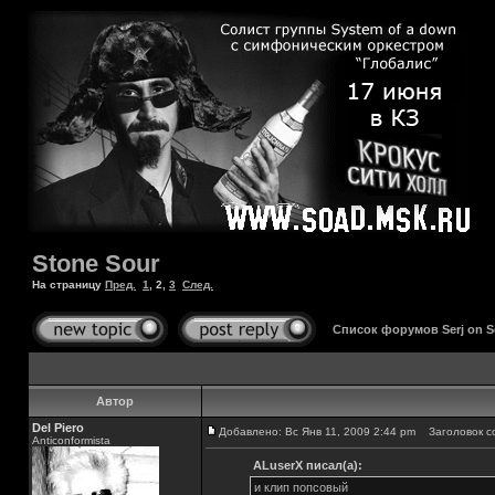
Stone Sour
На страницу
Пред.
1
,
2
,
3
След.
Список форумов Serj on 
Автор
Del Piero
Добавлено: Вс Янв 11, 2009 2:44 pm
Заголовок с
Аnticonformista
ALuserX писал(а):
и клип попсовый