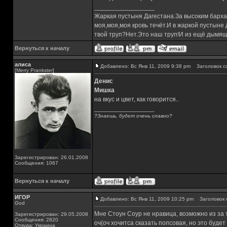
_________________
Жаркая пустыня Дагестана.За высоким барха
моя,моя,моя кровь течёт.И в жаркой пустыне
твой труп?Нет.Это наш труп!И из ещё дымящ
Вернуться к началу
алиса
Добавлено: Вс Янв 11, 2009 9:38 pm
Заголовок с
[Merry Prankster]
Денис
Мишка
на вкус и цвет, как говорится..
_________________
?Знаешь, будет очень славно?
Зарегистрирован: 26.01.2008
Сообщения: 1067
Вернуться к началу
ИГОР
Добавлено: Вс Янв 11, 2009 10:25 pm
Заголовок 
God
Мне Стоун Соур не нравица, возможно из за т
Зарегистрирован: 29.05.2008
Сообщения: 2820
оч(оч хочитса сказать попсовая, но это будет
Откуда: Украина