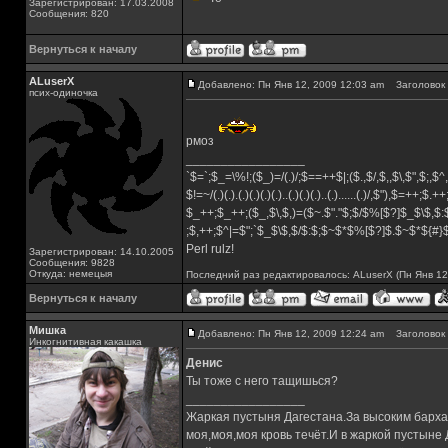
Зарегистрирован: 17.03.2008
Сообщения: 820
Вернуться к началу
ALuserX
Добавлено: Пн Янв 12, 2009 12:03 am
Заголовок 
псих-одиночка
рмоз
_________________
`$=`;$_=\%!;($_)=/(.)/;$==++$|;($.,$/,$,,$\,$",$;,
$!=~/(.)(.).(.)(.)(.)(.)..(.)(.)(.)..(.)......(.)/,$"),$=++;$.+
$_++;$_++;($_,$\,$,)=($~.$"."$;$/$%[$?]$_$\$,$:
;$,++;$^|=$";`$_$\$,$/$:$;$~$*$%[$?]$.$~$*${#
Perl rulz!
Зарегистрирован: 14.10.2005
Сообщения: 9828
Откуда: немецыя
Последний раз редактировалось: ALuserX (Пн Янв 12,
Вернуться к началу
Мишка
Добавлено: Пн Янв 12, 2009 12:24 am
Заголовок 
Инкогнитивная какашка
Денис
Ты тоже с него тащишься?
_________________
Жаркая пустыня Дагестана.За высоким барха
моя,моя,моя кровь течёт.И в жаркой пустыне