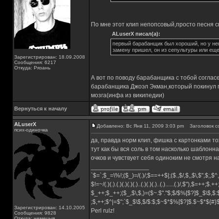
По мне этот клип непопсовый,просто песня 
ALuserX писал(а):
первый барабанщик был хороший, но у нег
замену пришел, он из сепультуры или еще
Зарегистрирован: 18.09.2008
Сообщения: 6217
Откуда: Рязань
А вот по поводу барабанщика с тобой соглас
барабанщика Джоэл Экман,который покинул г
мозга(инфа из википедии)
Вернуться к началу
ALuserX
Добавлено: Вс Янв 11, 2009 3:03 pm
Заголовок с
псих-одиночка
да, правда норм клип, фишка с картонками тож
тут как бы вся соль в том насколько шаблонн
очков и чувствует себя одиноким не смотря 
_________________
`$=`;$_=\%!;($_)=/(.)/;$==++$|;($.,$/,$,,$\,$",$;,
$!=~/(.)(.).(.)(.)(.)(.)..(.)(.)(.)..(.)......(.)/,$"),$=++;$.+
$_++;$_++;($_,$\,$,)=($~.$"."$;$/$%[$?]$_$\$,$:
;$,++;$^|=$";`$_$\$,$/$:$;$~$*$%[$?]$.$~$*${#
Зарегистрирован: 14.10.2005
Perl rulz!
Сообщения: 9828
Откуда: немецыя