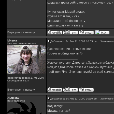
когда вся група собирается у инструментов, 
_________________
Купил казак Мамай видак,
крутил его и так, и сяк.
Морали в этой басне нету,
купил видак - купи касету!
Вернуться к началу
Мишка
Добавлено: Вс Янв 11, 2009 10:55 pm
Заголовок 
Инкогнитивная какашка
Разочарование в твоих глазах.
Горечь и обида опять. ©
_________________
Жаркая пустыня Дагестана.За высоким барха
моя,моя,моя кровь течёт.И в жаркой пустыне
твой труп?Нет.Это наш труп!И из ещё дымящ
Зарегистрирован: 27.06.2007
Сообщения: 8134
Вернуться к началу
ALuserX
Добавлено: Вс Янв 11, 2009 10:56 pm
Заголовок 
псих-одиночка
подытожу:
Мишка
,
ты - хуй