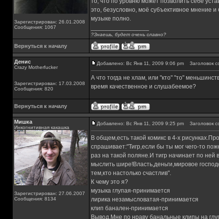
то, что по уровню может позволить себе уста
это, безусловно, моё субъективное мнение и б
музыке полно.
Зарегистрирован: 26.01.2008
_________________
Сообщения: 1067
?Знаешь, будет очень славно?
Вернуться к началу
Денис
Добавлено: Вс Янв 11, 2009 9:06 pm
Заголовок с
Crazy Motherfucker
А что тогда не хлам, или "кто" "то" меньшинс
Зарегистрирован: 17.03.2008
время качественное и слушабеемое?
Сообщения: 820
Вернуться к началу
Мишка
Добавлено: Вс Янв 11, 2009 9:25 pm
Заголовок с
Инкогнитивная какашка
В общем,есть такой комикс в 4-х рисунках.Про
спрашивает:"Тигр,если бы ты мог чего-то по
раз на такой поляне.И тигр начинает по ней 
мыслить шире!Власть,деньги,мировое господс
тем,кто настолько счастлив".
К чему это я?
музыка глупая-принимается
Зарегистрирован: 27.06.2007
Сообщения: 8134
лирика незамысловатая-принимается
клип банален-принимается
Вывод.Мне по нраву банальные клипы на глуп