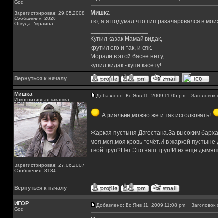
God
Мишка
Зарегистрирован: 29.05.2008
Сообщения: 2820
тю, а я подумал что тип разачаровался в моих
Откуда: Украина
_________________
Купил казак Мамай видак,
крутил его и так, и сяк.
Морали в этой басне нету,
купил видак - купи касету!
Вернуться к началу
Мишка
Добавлено: Вс Янв 11, 2009 11:05 pm
Заголовок 
Инкогнитивная какашка
А риальне,можно же и так истолковать!
_________________
Жаркая пустыня Дагестана.За высоким барха
моя,моя,моя кровь течёт.И в жаркой пустыне
твой труп?Нет.Это наш труп!И из ещё дымящ
Зарегистрирован: 27.06.2007
Сообщения: 8134
Вернуться к началу
ИГОР
Добавлено: Вс Янв 11, 2009 11:08 pm
Заголовок 
God