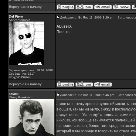
Вернуться к началу
Del Piero
Добавлено: Вс Янв 11, 2009 3:29 pm
Заголовок с
Аnticonformista
ALuserX
Понятно
Зарегистрирован: 18.09.2008
Сообщения: 6217
Откуда: Рязань
Вернуться к началу
алиса
Добавлено: Вс Янв 11, 2009 6:46 pm
Заголовок с
[Merry Prankster]
а мне мою точку зрения нужно объяснить поп
в общем, как бы ни было, скажу. и воспользу
этакую песнь.. "балладу" с подвываниями и 
никлбэк, кои вообще занимаются полнейшей е
не примечателен, более того, средняя аврил 
который я бы вообще и говорить не стала. кли