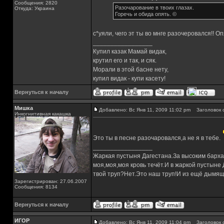
Сообщения: 2820
Разочарование в твоих глазах.
Откуда: Украина
Горечь и обида опять. ©
с*уяли, чего эт ты во мнге разочеровался!! О
_________________
Купил казак Мамай видак,
крутил его и так, и сяк.
Морали в этой басне нету,
купил видак - купи касету!
Вернуться к началу
Мишка
Добавлено: Вс Янв 11, 2009 11:02 pm
Заголовок 
Инкогнитивная какашка
Это ты в песне разочаровался,а не я в тебе.
_________________
Жаркая пустыня Дагестана.За высоким барха
моя,моя,моя кровь течёт.И в жаркой пустыне
твой труп?Нет.Это наш труп!И из ещё дымящ
Зарегистрирован: 27.06.2007
Сообщения: 8134
Вернуться к началу
ИГОР
Добавлено: Вс Янв 11, 2009 11:04 pm
Заголовок 