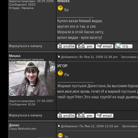
Мишка
Зарегистрирован: 29.05.2008
Сообщения: 2820
Откуда: Украина
Бу
_________________
Купил казак Мамай видак,
крутил его и так, и сяк.
Морали в этой басне нету,
купил видак - купи касету!
Вернуться к началу
Мишка
Добавлено: Вс Янв 11, 2009 11:38 pm
Заголовок 
Инкогнитивная какашка
ИГОР
Ра
_________________
Жаркая пустыня Дагестана.За высоким барха
моя,моя,моя кровь течёт.И в жаркой пустыне
твой труп?Нет.Это наш труп!И из ещё дымящ
Зарегистрирован: 27.06.2007
Сообщения: 8134
Вернуться к началу
Денис
Добавлено: Пн Янв 12, 2009 12:03 am
Заголовок 
Crazy Motherfucker
То