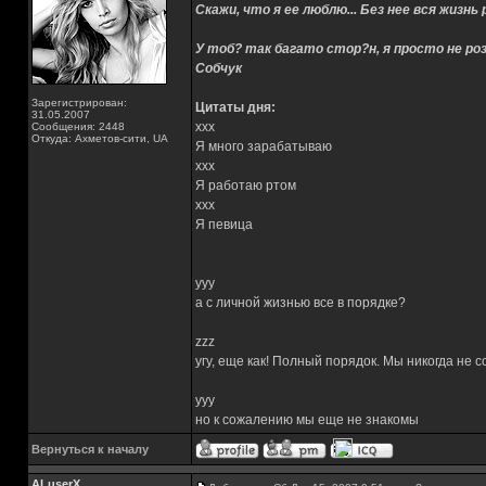
Скажи, что я ее люблю... Без нее вся жизнь 
У тоб? так багато стор?н, я просто не роз
Собчук
Зарегистрирован:
Цитаты дня:
31.05.2007
xxx
Сообщения: 2448
Откуда: Ахметов-сити, UA
Я много зарабатываю
xxx
Я работаю ртом
xxx
Я певица
yyy
а с личной жизнью все в порядке?
zzz
угу, еще как! Полный порядок. Мы никогда не 
yyy
но к сожалению мы еще не знакомы
Вернуться к началу
ALuserX