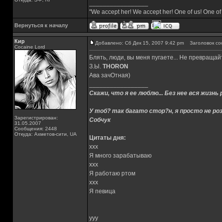
_________________
"We accept her! We accept her! One of us! One of
Вернуться к началу
Кир
Добавлено: Сб Дек 15, 2007 9:42 pm
Заголовок со
Cocaine Lord
Блять, люди, вы меня пугаете... Не превраща
З.Ы.
THORON
Ава зачОтная)
_________________
Скажи, что я ее люблю... Без нее вся жизнь 
У тоб? так багато стор?н, я просто не роз
Зарегистрирован:
Собчук
31.05.2007
Сообщения: 2448
Откуда: Ахметов-сити, UA
Цитаты дня:
xxx
Я много зарабатываю
xxx
Я работаю ртом
xxx
Я певица
yyy