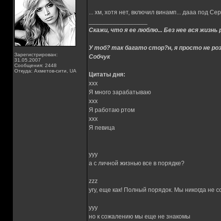
... хм, хотя нет, включил винамп... дааа под Се
_________________
Скажи, что я ее люблю... Без нее вся жизнь 
У тоб? так багато стор?н, я просто не роз
Зарегистрирован:
Собчук
31.05.2007
Сообщения: 2448
Откуда: Ахметов-сити, UA
Цитаты дня:
xxx
Я много зарабатываю
xxx
Я работаю ртом
xxx
Я певица
yyy
а с личной жизнью все в порядке?
zzz
угу, еще как! Полный порядок. Мы никогда не 
yyy
но к сожалению мы еще не знакомы