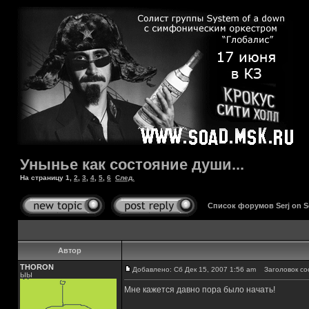
Унынье как состояние души...
На страницу
1
,
2
,
3
,
4
,
5
,
6
След.
Список форумов Serj on 
Автор
THORON
Добавлено: Сб Дек 15, 2007 1:56 am
Заголовок соо
ЫЫ
Мне кажется давно пора было начать!