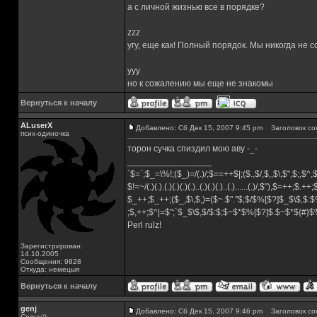
а с личной жизнью все в порядке?
zzz
угу, еще как! Полный порядок. Мы никогда не 
yyy
но к сожалению мы еще не знакомы
Вернуться к началу
ALuserX
Добавлено: Сб Дек 15, 2007 9:45 pm
Заголовок со
псих-одиночка
торон сучка спиздил мою аву -_-
_________________
`$=`;$_=\%!;($_)=/(.)/;$==++$|;($.,$/,$,,$\,$",$;,$^
$!=~/(.)(.).(.)(.)(.)(.)..(.)(.)(.)..(.)......(.)/,$"),$=++;$.++
$_++;$_++;($_,$\,$,)=($~.$"."$;$/$%[$?]$_$\$,$:$
;$,++;$^|=$";`$_$\$,$/$:$;$~$*$%[$?]$.$~$*${#}
Perl rulz!
Зарегистрирован:
14.10.2005
Сообщения: 9828
Откуда: немецыя
Вернуться к началу
genj
Добавлено: Сб Дек 15, 2007 9:46 pm
Заголовок со
Солнц))