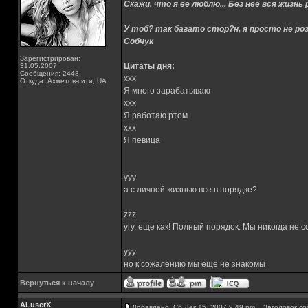
Скажи, что я ее люблю... Без нее вся жизнь 
У тоб? так багато стор?н, я просто не роз
Собчук
Зарегистрирован:
Цитаты дня:
31.05.2007
Сообщения: 2448
xxx
Откуда: Ахметов-сити, UA
Я много зарабатываю
xxx
Я работаю ртом
xxx
Я певица
yyy
а с личной жизнью все в порядке?
zzz
угу, еще как! Полный порядок. Мы никогда не 
yyy
но к сожалению мы еще не знакомы
Вернуться к началу
ALuserX
Добавлено: Сб Дек 15, 2007 9:49 pm
Заголовок со