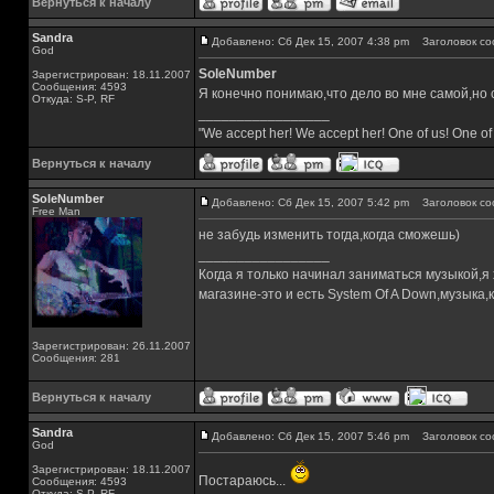
Вернуться к началу
Sandra
Добавлено: Сб Дек 15, 2007 4:38 pm
Заголовок со
God
SoleNumber
Зарегистрирован: 18.11.2007
Сообщения: 4593
Я конечно понимаю,что дело во мне самой,но с
Откуда: S-P, RF
_________________
"We accept her! We accept her! One of us! One of
Вернуться к началу
SoleNumber
Добавлено: Сб Дек 15, 2007 5:42 pm
Заголовок со
Free Man
не забудь изменить тогда,когда сможешь)
_________________
Когда я только начинал заниматься музыкой,я
магазине-это и есть System Of A Down,музык
Зарегистрирован: 26.11.2007
Сообщения: 281
Вернуться к началу
Sandra
Добавлено: Сб Дек 15, 2007 5:46 pm
Заголовок со
God
Зарегистрирован: 18.11.2007
Постараюсь...
Сообщения: 4593
Откуда: S-P, RF