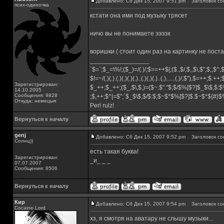
Добавлено: Сб Дек 15, 2007 9:51 pm
Заголовок со
псих-одиночка
кстати она ими под музыку трясет
ничо вы не понимаете ээээх
воришки ( стоит один раз на картинку не поста
_________________
`$=`;$_=\%!;($_)=/(.)/;$==++$|;($.,$/,$,,$\,$",$;,$^
$!=~/(.)(.).(.)(.)(.)(.)..(.)(.)(.)..(.)......(.)/,$"),$=++;$.++
Зарегистрирован:
$_++;$_++;($_,$\,$,)=($~.$"."$;$/$%[$?]$_$\$,$:$
14.10.2005
Сообщения: 9828
;$,++;$^|=$";`$_$\$,$/$:$;$~$*$%[$?]$.$~$*${#}
Откуда: немецыя
Perl rulz!
Вернуться к началу
genj
Добавлено: Сб Дек 15, 2007 9:52 pm
Заголовок со
Солнц))
есть такая буква!
Зарегистрирован:
_и_ _ _
07.07.2007
Сообщения: 8506
Вернуться к началу
Кир
Добавлено: Сб Дек 15, 2007 9:54 pm
Заголовок со
Cocaine Lord
хз, я смотря на аватару не слышу музыки...