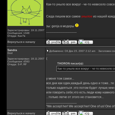
Как-то уныло все вокруг - че-то невесело совс
Сюда пишем все самое
унылое
из нашей каж
зы: genja в модеры
Зарегистрирован: 19.11.2007
_________________
Сообщения: 1348
Откуда: Кан?в
Вернуться к началу
Sandra
Добавлено: Сб Дек 15, 2007 2:12 am
Заголовок со
God
(
Зарегистрирован: 18.11.2007
Сообщения: 4593
THORON писал(а):
Откуда: S-P, RF
Как-то уныло все вокруг - че-то невесело 
у меня тож самое...
все дни как один,каждый день одно и тоже...т
только надеяться ,что потом будет лучше,чем с
или говорить себе,что есть люди кому намного
...только легче от этого не становится...
_________________
"We accept her! We accept her! One of us! One of
Вернуться к началу