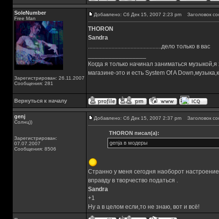
SoleNumber
Добавлено: Сб Дек 15, 2007 2:23 pm
Заголовок со
Free Man
THORON
Sandra
..................................................дело только в вас
_________________
Когда я только начинал заниматься музыкой,я
магазине-это и есть System Of A Down,музык
Зарегистрирован: 26.11.2007
Сообщения: 281
Вернуться к началу
genj
Добавлено: Сб Дек 15, 2007 2:37 pm
Заголовок со
Солнц))
THORON писал(а):
Зарегистрирован:
genja в модеры
07.07.2007
Сообщения: 8506
Странно у меня сегодня наоборот настроени
вправду в творчество податься .
Sandra
+1
Ну а в целом если,то не знаю, вот и всё!