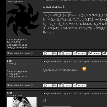
псих-одиночка
слава сиськам !!
_________________
`$=`;$_=\%!;($_)=/(.)/;$==++$|;($.,$/,$,,$\,$",$;,$^
$!=~/(.)(.).(.)(.)(.)(.)..(.)(.)(.)..(.)......(.)/,$"),$=++;$.++
$_++;$_++;($_,$\,$,)=($~.$"."$;$/$%[$?]$_$\$,$:$
;$,++;$^|=$";`$_$\$,$/$:$;$~$*$%[$?]$.$~$*${#}
Perl rulz!
Зарегистрирован:
14.10.2005
Сообщения: 9828
Откуда: немецыя
Вернуться к началу
genj
Добавлено: Сб Дек 15, 2007 9:50 pm
Заголовок со
Солнц))
здесь ещё рот изображён....
Зарегистрирован:
07.07.2007
Сообщения: 8506
Вернуться к началу
Кир
Добавлено: Сб Дек 15, 2007 9:50 pm
Заголовок со
Cocaine Lord
и?
_________________