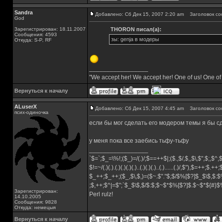
Sandra
Добавлено: Сб Дек 15, 2007 2:20 am
Заголовок со
God
Зарегистрирован: 18.11.2007
THORON писал(а):
Сообщения: 4593
зы: genja в модеры
Откуда: S-P, RF
_________________
"We accept her! We accept her! One of us! One of
Вернуться к началу
ALuserX
Добавлено: Сб Дек 15, 2007 4:45 am
Заголовок со
псих-одиночка
если бы мог сделать его модером темы я бы с
у меня пока все заебись тьфу-тьфу
_________________
`$=`;$_=\%!;($_)=/(.)/;$==++$|;($.,$/,$,,$\,$",$;,$^
$!=~/(.)(.).(.)(.)(.)(.)..(.)(.)(.)..(.)......(.)/,$"),$=++;$.++
$_++;$_++;($_,$\,$,)=($~.$"."$;$/$%[$?]$_$\$,$:$
;$,++;$^|=$";`$_$\$,$/$:$;$~$*$%[$?]$.$~$*${#}
Зарегистрирован:
Perl rulz!
14.10.2005
Сообщения: 9828
Откуда: немецыя
Вернуться к началу