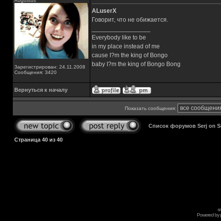
Augustus
ALuserX
Говорит, что не обижается.
_________________
Everybody like to be
in my place instead of me
cause I?m the king of Bongo
baby I?m the king of Bongo Bong
Зарегистрирован: 24.11.2008
Сообщения: 3420
Вернуться к началу
Показать сообщения:
Список форумов Serj on 
Страница
40
из
40
s
Powered by