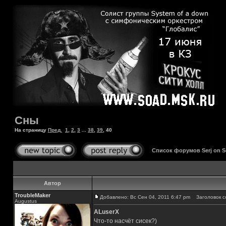
Сны
На страницу
Пред.
1
,
2
,
3
...
38
,
39
,
40
Список форумов Serj on 
Автор
TroubleMaker
Добавлено: Вс Сен 04, 2011 6:47 pm
Заголовок с
Augustus
ALuserX
Что-то насчёт сисек?)