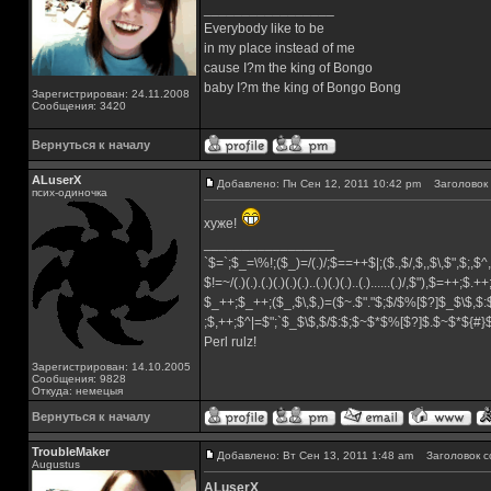
_________________
Everybody like to be
in my place instead of me
cause I?m the king of Bongo
baby I?m the king of Bongo Bong
Зарегистрирован: 24.11.2008
Сообщения: 3420
Вернуться к началу
ALuserX
Добавлено: Пн Сен 12, 2011 10:42 pm
Заголовок 
псих-одиночка
хуже!
_________________
`$=`;$_=\%!;($_)=/(.)/;$==++$|;($.,$/,$,,$\,$",$;,
$!=~/(.)(.).(.)(.)(.)(.)..(.)(.)(.)..(.)......(.)/,$"),$=++;$.+
$_++;$_++;($_,$\,$,)=($~.$"."$;$/$%[$?]$_$\$,$:
;$,++;$^|=$";`$_$\$,$/$:$;$~$*$%[$?]$.$~$*${#
Perl rulz!
Зарегистрирован: 14.10.2005
Сообщения: 9828
Откуда: немецыя
Вернуться к началу
TroubleMaker
Добавлено: Вт Сен 13, 2011 1:48 am
Заголовок с
Augustus
ALuserX