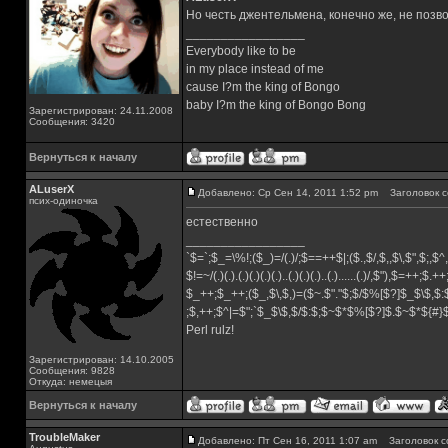
Но честь джентельмена, конечно же, не позв
_________________
Everybody like to be
in my place instead of me
cause I?m the king of Bongo
baby I?m the king of Bongo Bong
Зарегистрирован: 24.11.2008
Сообщения: 3420
Вернуться к началу
ALuserX
Добавлено: Ср Сен 14, 2011 1:52 pm
Заголовок с
псих-одиночка
естественно
_________________
`$=`;$_=\%!;($_)=/(.)/;$==++$|;($.,$/,$,,$\,$",$;,
$!=~/(.)(.).(.)(.)(.)(.)..(.)(.)(.)..(.)......(.)/,$"),$=++;$.+
$_++;$_++;($_,$\,$,)=($~.$"."$;$/$%[$?]$_$\$,$:
;$,++;$^|=$";`$_$\$,$/$:$;$~$*$%[$?]$.$~$*${#
Perl rulz!
Зарегистрирован: 14.10.2005
Сообщения: 9828
Откуда: немецыя
Вернуться к началу
TroubleMaker
Добавлено: Пт Сен 16, 2011 1:07 am
Заголовок с