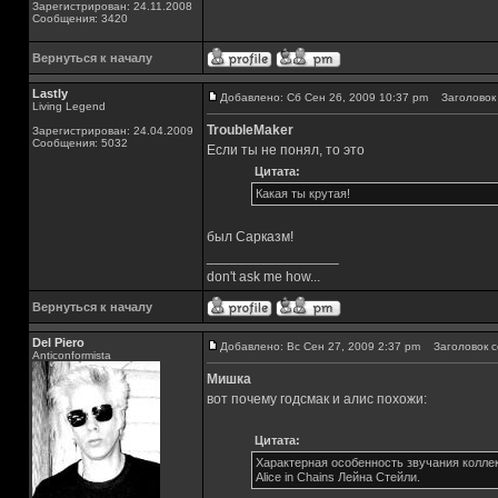
Зарегистрирован: 24.11.2008
Сообщения: 3420
Вернуться к началу
Lastly
Добавлено: Сб Сен 26, 2009 10:37 pm
Заголовок 
Living Legend
TroubleMaker
Зарегистрирован: 24.04.2009
Сообщения: 5032
Если ты не понял, то это
Цитата:
Какая ты крутая!
был Сарказм!
_________________
don't ask me how...
Вернуться к началу
Del Piero
Добавлено: Вс Сен 27, 2009 2:37 pm
Заголовок с
Аnticonformista
Мишка
вот почему годсмак и алис похожи:
Цитата:
Характерная особенность звучания коллект
Alice in Chains Лейна Стейли.