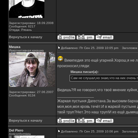
Зарегистрирован: 18.09.2008
Сообщения: 6217
Откуда: Рязань
Вернуться к началу
Мишка
Добавлено: Пт Сен 25, 2009 10:05 pm
Заголовок 
Инкогнитивная какашка
Википедия это ещё угарней.Хорош,я не л
произносил,гляди:
Мишка писал(а):
Сам не слушал,но знаю,что на них очень 
Видишь?Я не говорил,что твоё мнение хуйня,к
Зарегистрирован: 27.06.2007
_________________
Сообщения: 8134
Жаркая пустыня Дагестана.За высоким барха
моя,моя,моя кровь течёт.И в жаркой пустыне
твой труп?Нет.Это наш труп!И из ещё дымящ
Вернуться к началу
Del Piero
Добавлено: Пт Сен 25, 2009 10:06 pm
Заголовок 
Аnticonformista