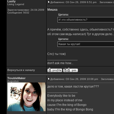
Lastly
Добавлено: Сб Сен 26, 2009 6:51 pm
Заголовок с
Living Legend
Мишка
Зарегистрирован: 24.04.2009
Сообщения: 5032
Цитата:
И это объективность?
А причём, собственно здесь, обьективность?
об этом сам ведь написал) Тут в другом дело..
Цитата:
Какая ты крутая!
Спс) ты тож)
_________________
don't ask me how...
Вернуться к началу
TroubleMaker
Добавлено: Сб Сен 26, 2009 10:06 pm
Заголовок 
Augustus
дело в том, какая ластли крутая???
_________________
Everybody like to be
in my place instead of me
cause I?m the king of Bongo
baby I?m the king of Bongo Bong