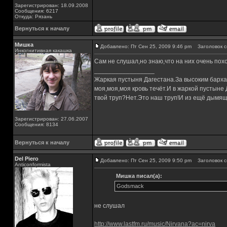
Зарегистрирован: 18.09.2008
Сообщения: 6217
Откуда: Рязань
Вернуться к началу
Мишка
Добавлено: Пт Сен 25, 2009 9:46 pm
Заголовок с
Инкогнитивная какашка
Сам не слушал,но знаю,что на них очень пох
_________________
Жаркая пустыня Дагестана.За высоким барха
моя,моя,моя кровь течёт.И в жаркой пустыне
твой труп?Нет.Это наш труп!И из ещё дымящ
Зарегистрирован: 27.06.2007
Сообщения: 8134
Вернуться к началу
Del Piero
Добавлено: Пт Сен 25, 2009 9:50 pm
Заголовок с
Аnticonformista
Мишка писал(а):
Godsmack
не слушал
http://www.lastfm.ru/music/Nirvana?ac=nirva