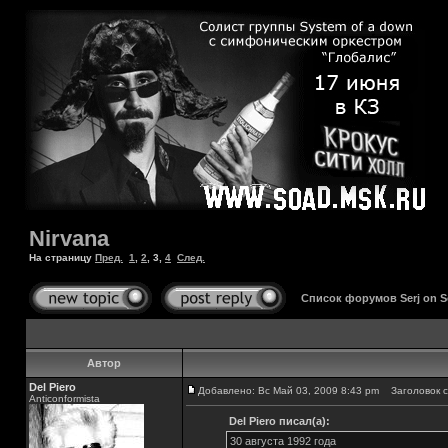
Nirvana
На страницу
Пред.
1
,
2
,
3
,
4
След.
Список форумов Serj on 
Автор
Del Piero
Добавлено: Вс Май 03, 2009 8:43 pm
Заголовок с
Аnticonformista
Del Piero писал(а):
30 августа 1992 года