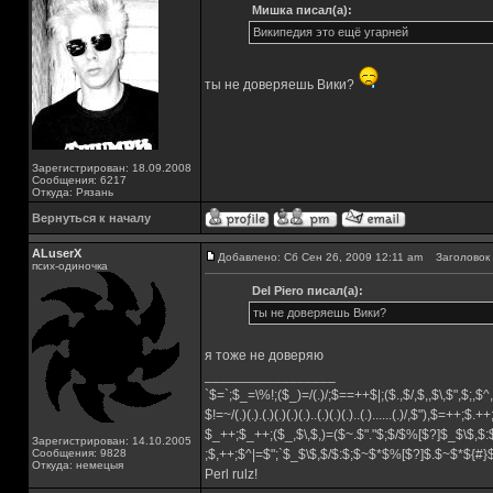
Мишка писал(а):
Википедия это ещё угарней
ты не доверяешь Вики?
Зарегистрирован: 18.09.2008
Сообщения: 6217
Откуда: Рязань
Вернуться к началу
ALuserX
Добавлено: Сб Сен 26, 2009 12:11 am
Заголовок 
псих-одиночка
Del Piero писал(а):
ты не доверяешь Вики?
я тоже не доверяю
_________________
`$=`;$_=\%!;($_)=/(.)/;$==++$|;($.,$/,$,,$\,$",$;,
$!=~/(.)(.).(.)(.)(.)(.)..(.)(.)(.)..(.)......(.)/,$"),$=++;$.+
$_++;$_++;($_,$\,$,)=($~.$"."$;$/$%[$?]$_$\$,$:
Зарегистрирован: 14.10.2005
Сообщения: 9828
;$,++;$^|=$";`$_$\$,$/$:$;$~$*$%[$?]$.$~$*${#
Откуда: немецыя
Perl rulz!