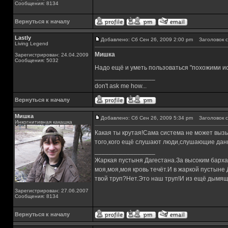
Сообщения: 8134
Вернуться к началу
Lastly
Добавлено: Сб Сен 26, 2009 2:00 pm
Заголовок с
Living Legend
Мишка
Зарегистрирован: 24.04.2009
Сообщения: 5032
Надо ещё и уметь пользоваться "похожими 
_________________
don't ask me how...
Вернуться к началу
Мишка
Добавлено: Сб Сен 26, 2009 5:34 pm
Заголовок с
Инкогнитивная какашка
Какая ты крутая!Сама система не может выз
того,кого ещё слушают люди,слушающие данн
_________________
Жаркая пустыня Дагестана.За высоким барха
моя,моя,моя кровь течёт.И в жаркой пустыне
твой труп?Нет.Это наш труп!И из ещё дымящ
Зарегистрирован: 27.06.2007
Сообщения: 8134
Вернуться к началу