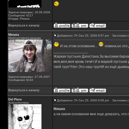
Зарегистрирован: 18.09.2008
Сообщения: 6217
Откуда: Рязань
Вернуться к началу
Мишка
Добавлено: Пт Сен 25, 2009 9:57 pm
Заголовок с
Инкогнитивная какашка
И на этом основании...
извини,но это 
_________________
Жаркая пустыня Дагестана.За высоким барха
моя,моя,моя кровь течёт.И в жаркой пустыне
твой труп?Нет.Это наш труп!И из ещё дымящ
Зарегистрирован: 27.06.2007
Сообщения: 8134
Вернуться к началу
Del Piero
Добавлено: Пт Сен 25, 2009 9:59 pm
Заголовок с
Аnticonformista
Мишка
а на каком основании мне еще доказать, что