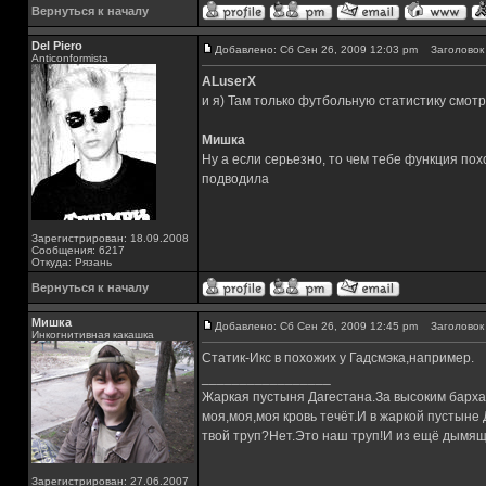
Вернуться к началу
Del Piero
Добавлено: Сб Сен 26, 2009 12:03 pm
Заголовок 
Аnticonformista
ALuserX
и я) Там только футбольную статистику смотр
Мишка
Ну а если серьезно, то чем тебе функция пох
подводила
Зарегистрирован: 18.09.2008
Сообщения: 6217
Откуда: Рязань
Вернуться к началу
Мишка
Добавлено: Сб Сен 26, 2009 12:45 pm
Заголовок 
Инкогнитивная какашка
Статик-Икс в похожих у Гадсмэка,например.
_________________
Жаркая пустыня Дагестана.За высоким барха
моя,моя,моя кровь течёт.И в жаркой пустыне
твой труп?Нет.Это наш труп!И из ещё дымящ
Зарегистрирован: 27.06.2007