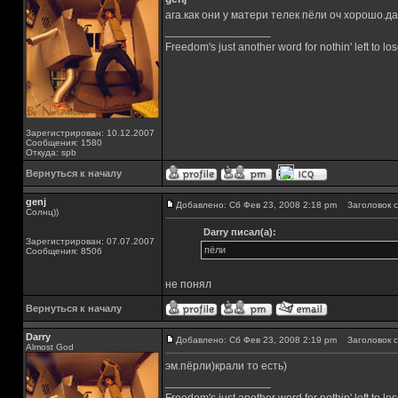
ага.как они у матери телек пёли оч хорошо.д
_________________
Freedom's just another word for nothin' left to los
Зарегистрирован: 10.12.2007
Сообщения: 1580
Откуда: spb
Вернуться к началу
genj
Добавлено: Сб Фев 23, 2008 2:18 pm
Заголовок с
Солнц))
Darry писал(а):
Зарегистрирован: 07.07.2007
пёли
Сообщения: 8506
не понял
Вернуться к началу
Darry
Добавлено: Сб Фев 23, 2008 2:19 pm
Заголовок с
Almost God
эм.пёрли)крали то есть)
_________________