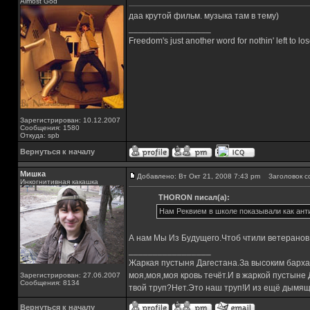
Almost God
даа крутой фильм. музыка там в тему)
_________________
Freedom's just another word for nothin' left to los
Зарегистрирован: 10.12.2007
Сообщения: 1580
Откуда: spb
Вернуться к началу
Мишка
Добавлено: Вт Окт 21, 2008 7:43 pm
Заголовок с
Инкогнитивная какашка
THORON писал(а):
Нам Реквием в школе показывали как анти
А нам Мы Из Будущего.Чтоб чтили ветеранов 
_________________
Жаркая пустыня Дагестана.За высоким барха
моя,моя,моя кровь течёт.И в жаркой пустыне
Зарегистрирован: 27.06.2007
Сообщения: 8134
твой труп?Нет.Это наш труп!И из ещё дымящ
Вернуться к началу