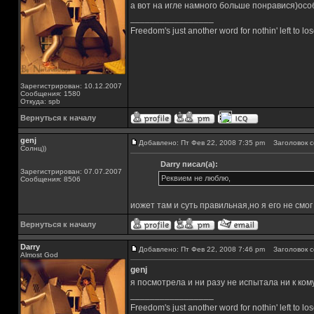
а вот на игле намного больше понравися)осо
_________________
Freedom's just another word for nothin' left to los
Зарегистрирован: 10.12.2007
Сообщения: 1580
Откуда: spb
Вернуться к началу
genj
Добавлено: Пт Фев 22, 2008 7:35 pm
Заголовок с
Солнц))
Darry писал(а):
Зарегистрирован: 07.07.2007
Реквием не люблю,
Сообщения: 8506
иожет там и суть правильная,но я его не смо
Вернуться к началу
Darry
Добавлено: Пт Фев 22, 2008 7:46 pm
Заголовок с
Almost God
genj
я посмотрела и ни разу не испытала ни к кому
_________________
Freedom's just another word for nothin' left to los