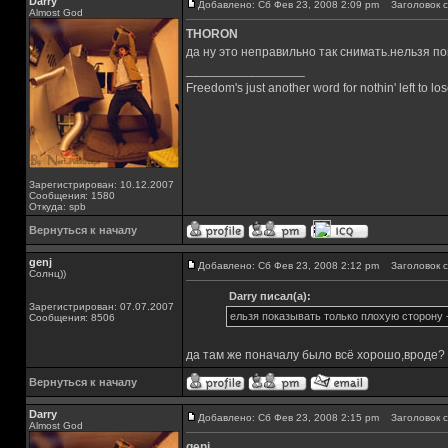
Darry
Добавлено: Сб Фев 23, 2008 2:09 pm
Заголовок с
Almost God
THORON
да ну это неправильно так снимать.нельзя п
_________________
Freedom's just another word for nothin' left to los
Зарегистрирован: 10.12.2007
Сообщения: 1580
Откуда: spb
Вернуться к началу
genj
Добавлено: Сб Фев 23, 2008 2:12 pm
Заголовок с
Солнц))
Darry писал(а):
Зарегистрирован: 07.07.2007
ельзя показывать только плохую сторону 
Сообщения: 8506
да там же поначалу было всё хорошо,вроде?
Вернуться к началу
Darry
Добавлено: Сб Фев 23, 2008 2:15 pm
Заголовок с
Almost God
genj