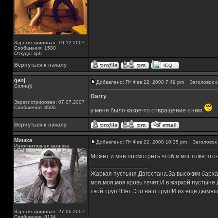
Зарегистрирован: 10.12.2007
Сообщения: 1580
Откуда: spb
Вернуться к началу
genj
Добавлено: Пт Фев 22, 2008 7:49 pm
Заголовок с
Солнц))
Darry
Зарегистрирован: 07.07.2007
Сообщения: 8506
у меня было какое-то отвращение к ним
Вернуться к началу
Мишка
Добавлено: Пт Фев 22, 2008 10:35 pm
Заголовок 
Инкогнитивная какашка
Может и мне посмотреть чтоб я мог тоже что-
_________________
Жаркая пустыня Дагестана.За высоким барха
моя,моя,моя кровь течёт.И в жаркой пустыне
твой труп?Нет.Это наш труп!И из ещё дымящ
Зарегистрирован: 27.06.2007
Сообщения: 8134