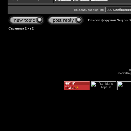
Показать сообщения:
Список форумов Serj on 
Страница
2
из
2
s
Powered by