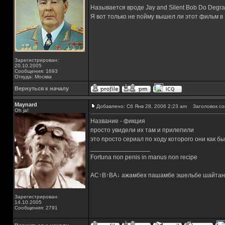
Называется вроде Jay and Silent Bob Do Degra
Я вот только не пойму вышел ли этот фильм в
Зарегистрирован:
20.10.2005
Сообщения: 1693
Откуда: Москва
Вернуться к началу
Maynard
Добавлено: Сб Янв 28, 2006 2:23 am
Заголовок со
Oh ja!
Название - фикция
просто увидели их там и прилепили
это просто сериал по ходу которого они как 
_________________
Fortuna non penis in manus non recipe
AC↑B↑BA↓ ажамбех пашамбе эшельбе шайтан
Зарегистрирован:
14.10.2005
Сообщения: 2791