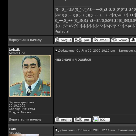
_________________
`$=`;$_=\%!;($_)=/(.)/;$==++$|;($.,$/,$,,$\,$",$;,$^
$!=~/(.)(.).(.)(.)(.)(.)..(.)(.)(.)..(.)......(.)/,$"),$=++;$.++
$_++;$_++;($_,$\,$,)=($~.$"."$;$/$%[$?]$_$\$,$:$
;$,++;$^|=$";`$_$\$,$/$:$;$~$*$%[$?]$.$~$*${#}
Perl rulz!
Вернуться к началу
Lobzik
Добавлено: Ср Янв 25, 2006 10:19 pm
Заголовок с
Almost God
нда значти я ошибся
Зарегистрирован:
20.10.2005
Сообщения: 1693
Откуда: Москва
Вернуться к началу
Loki
Добавлено: Сб Янв 28, 2006 12:14 am
Заголовок с
Apostate