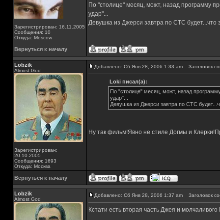
По "столице" месяц, можт, назад программу п
удар"...
Девушка из Джерси завтра по СТС будет...что 
Зарегистрирован: 16.11.2005
Сообщения: 10
Откуда: Moscow
Вернуться к началу
Lobzik
Добавлено: Сб Янв 28, 2006 1:33 am
Заголовок со
Almost God
Loki писал(а):
По "столице" месяц, можт, назад программ
удар"...
Девушка из Джерси завтра по СТС будет...
Ну так фильм!Явно не стиле Догмы и Клерки!
Зарегистрирован:
20.10.2005
Сообщения: 1693
Откуда: Москва
Вернуться к началу
Lobzik
Добавлено: Сб Янв 28, 2006 1:37 am
Заголовок со
Almost God
Кстати есть вторая часть Джея и молчаливого