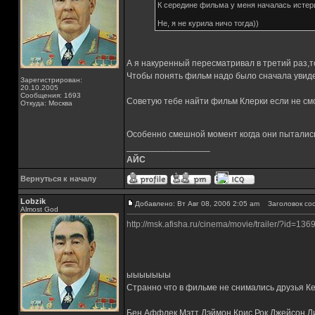
К середине фильма у меня началась истери
Не, я не курила ничо тогда))
А я накуренный пересматривал в третий раз,то
Чтобы понять фильм надо было сначала уви
Зарегистрирован:
20.10.2005
Сообщения: 1693
Советую тебе найти фильм Клерки если не с
Откуда: Москва
Особенно смешной момент когда они пытались 
_________________
АЙС
Вернуться к началу
Lobzik
Добавлено: Вт Авг 08, 2006 2:05 am
Заголовок со
Almost God
http://msk.afisha.ru/cinema/movie/trailer/?id=13
ыыыыыыы
Странно что в фильме не снимались друзья К
Бен Аффлек Мэтт Дэймон Крис Рок Джейсон Л