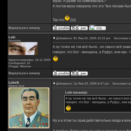
Муза:"А разве ты сомневалась?"
А потом муза говорила что это "все писаки бы
Так что
)))))
Вернуться к началу
Loki
Добавлено: Вт Янв 24, 2006 10:15 pm
Заголовок с
Apostate
А ну точно не так всё было...но смысл всё рав
говорит, что Бог - женщина, а Руфус, или как - 
Зарегистрирован: 16.11.2005
Сообщения: 10
Откуда: Moscow
Вернуться к началу
Lobzik
Добавлено: Ср Янв 25, 2006 8:47 pm
Заголовок со
Almost God
Loki писал(а):
А ну точно не так всё было...но смысл всё
говорит, что Бог - женщина, а Руфус, или ка
Ну а в этом ты прав действительно когда в ко