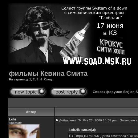
фильмы Кевина Смита
На страницу
1
,
2
,
3
,
4
След.
Список форумов Serj on 
Автор
Loki
Добавлено: Пн Янв 23, 2006 10:58 pm
Заголовок с
Apostate
Lobzik писал(а):
Гы Тигра,ты фильм Догма смотрела?Так ка