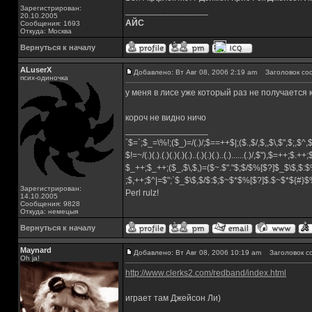
Зарегистрирован:
_________________
20.10.2005
АЙС
Сообщения: 1693
Откуда: Москва
Вернуться к началу
ALuserX
Добавлено: Вт Авг 08, 2006 2:19 am
Заголовок со
псих-одиночка
у меня в лисе уже который раз не получается 
короч не видно ничо
_________________
`$=`;$_=\%!;($_)=/(.)/;$==++$|;($.,$/,$,,$\,$",$;,$^
$!=~/(.)(.).(.)(.)(.)(.)..(.)(.)(.)..(.)......(.)/,$"),$=++;$.++
$_++;$_++;($_,$\,$,)=($~.$"."$;$/$%[$?]$_$\$,$:$
;$,++;$^|=$";`$_$\$,$/$:$;$~$*$%[$?]$.$~$*${#}
Зарегистрирован:
Perl rulz!
14.10.2005
Сообщения: 9828
Откуда: немецыя
Вернуться к началу
Maynard
Добавлено: Вт Авг 08, 2006 10:19 am
Заголовок с
Oh ja!
http://www.clerks2.com/redband/index.html
играет там Джейсон Ли)
_________________