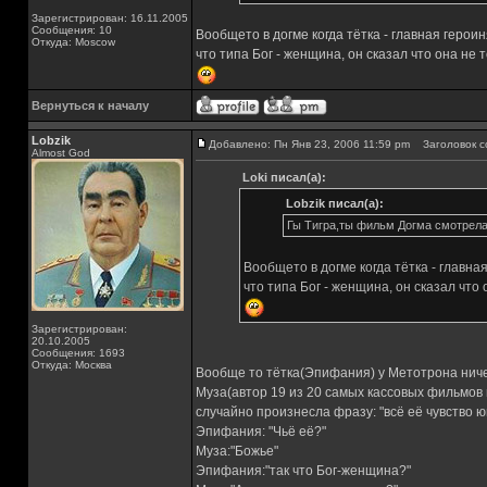
Зарегистрирован: 16.11.2005
Сообщения: 10
Вообщето в догме когда тётка - главная герои
Откуда: Moscow
что типа Бог - женщина, он сказал что она не то
Вернуться к началу
Lobzik
Добавлено: Пн Янв 23, 2006 11:59 pm
Заголовок с
Almost God
Loki писал(а):
Lobzik писал(а):
Гы Тигра,ты фильм Догма смотрела
Вообщето в догме когда тётка - главна
что типа Бог - женщина, он сказал что о
Зарегистрирован:
20.10.2005
Сообщения: 1693
Откуда: Москва
Вообще то тётка(Эпифания) у Метотрона ниче
Муза(автор 19 из 20 самых кассовых фильмов 
случайно произнесла фразу: "всё её чувство 
Эпифания: "Чьё её?"
Муза:"Божье"
Эпифания:"так что Бог-женщина?"