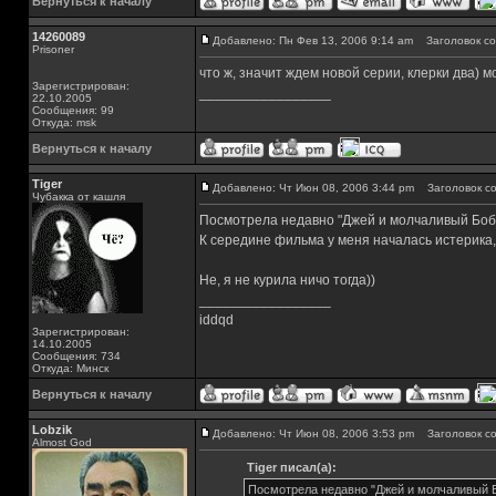
Вернуться к началу
14260089
Добавлено: Пн Фев 13, 2006 9:14 am
Заголовок со
Prisoner
что ж, значит ждем новой серии, клерки два) м
Зарегистрирован:
_________________
22.10.2005
Сообщения: 99
Откуда: msk
Вернуться к началу
Tiger
Добавлено: Чт Июн 08, 2006 3:44 pm
Заголовок со
Чубакка от кашля
Посмотрела недавно "Джей и молчаливый Боб 
К середине фильма у меня началась истерика,
Не, я не курила ничо тогда))
_________________
iddqd
Зарегистрирован:
14.10.2005
Сообщения: 734
Откуда: Минск
Вернуться к началу
Lobzik
Добавлено: Чт Июн 08, 2006 3:53 pm
Заголовок со
Almost God
Tiger писал(а):
Посмотрела недавно "Джей и молчаливый Б