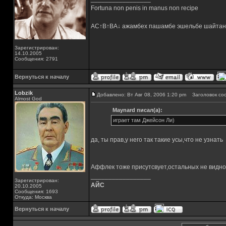
Fortuna non penis in manus non recipe
AC↑B↑BA↓ ажамбех пашамбе эшельбе шайтан
Зарегистрирован:
14.10.2005
Сообщения: 2791
Вернуться к началу
Lobzik
Добавлено: Вт Авг 08, 2006 1:20 pm
Заголовок со
Almost God
Maynard писал(а):
играет там Джейсон Ли)
да, ты прав,у него так такие усы,что не узнать
Аффлек тоже присутсвует,остальных не видно
_________________
Зарегистрирован:
АЙС
20.10.2005
Сообщения: 1693
Откуда: Москва
Вернуться к началу