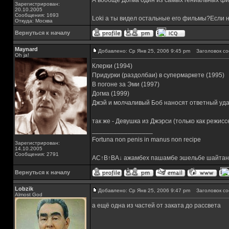
А вообще Догма один из самых гениальных фи
Зарегистрирован:
20.10.2005
Сообщения: 1693
Loki а ты видел остальные его фильмы?Если н
Откуда: Москва
Вернуться к началу
Maynard
Добавлено: Ср Янв 25, 2006 9:45 pm
Заголовок со
Oh ja!
Клерки (1994)
Придурки (раздолбаи) в супермаркете (1995)
В погоне за Эми (1997)
Догма (1999)
Джэй и молчаливый Боб наносят ответный уда
так же - Девушка из Джэрси (только как режисс
_________________
Fortuna non penis in manus non recipe
Зарегистрирован:
14.10.2005
Сообщения: 2791
AC↑B↑BA↓ ажамбех пашамбе эшельбе шайтан
Вернуться к началу
Lobzik
Добавлено: Ср Янв 25, 2006 9:47 pm
Заголовок со
Almost God
а ещё одна из частей от заката до рассвета