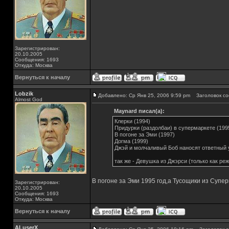
Зарегистрирован:
20.10.2005
Сообщения: 1693
Откуда: Москва
Вернуться к началу
Lobzik
Добавлено: Ср Янв 25, 2006 9:59 pm
Заголовок со
Almost God
Maynard писал(а):
Клерки (1994)
Придурки (раздолбаи) в супермаркете (199
В погоне за Эми (1997)
Догма (1999)
Джэй и молчаливый Боб наносят ответный 
так же - Девушка из Джэрси (только как ре
В погоне за Эми 1995 год,а Тусощики из Супе
Зарегистрирован:
20.10.2005
Сообщения: 1693
Откуда: Москва
Вернуться к началу
ALuserX