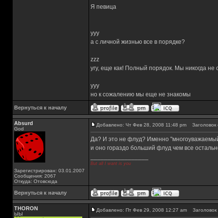
Я певица
yyy
а с личной жизнью все в порядке?
zzz
угу, еще как! Полный порядок. Мы никогда не
yyy
но к сожалению мы еще не знакомы
Вернуться к началу
Absurd
Добавлено: Чт Фев 28, 2008 11:48 pm
Заголовок 
God
Да? И это не флуд? Именно "многоуважаемый
и оно гораздо больший флуд чем все остальн
_________________
But all I want is you
Зарегистрирован: 03.01.2007
Сообщения: 2067
Откуда: Отовсюда
Вернуться к началу
THORON
Добавлено: Пт Фев 29, 2008 12:27 am
Заголовок 
ЫЫ