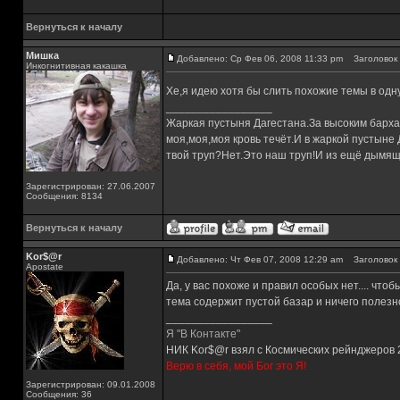
Вернуться к началу
Мишка
Добавлено: Ср Фев 06, 2008 11:33 pm
Заголовок 
Инкогнитивная какашка
Хе,я идею хотя бы слить похожие темы в одн
_________________
Жаркая пустыня Дагестана.За высоким барха
моя,моя,моя кровь течёт.И в жаркой пустыне
твой труп?Нет.Это наш труп!И из ещё дымящ
Зарегистрирован: 27.06.2007
Сообщения: 8134
Вернуться к началу
Kor$@r
Добавлено: Чт Фев 07, 2008 12:29 am
Заголовок 
Apostate
Да, у вас похоже и правил особых нет.... что
тема содержит пустой базар и ничего полезног
_________________
Я "В Контакте"
НИК Kor$@r взял с Космических рейнджеров 
Верю в себя, мой Бог это Я!
Зарегистрирован: 09.01.2008
Сообщения: 36