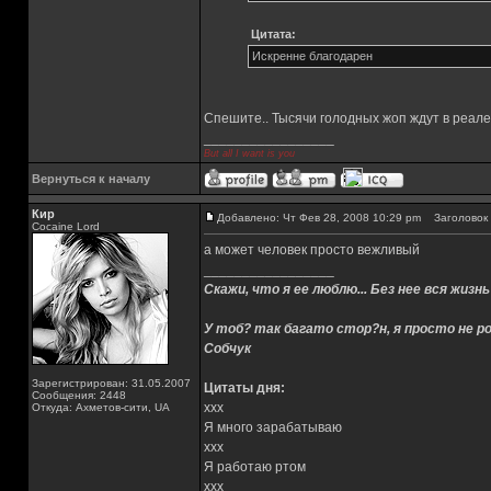
Цитата:
Искренне благодарен
Спешите.. Тысячи голодных жоп ждут в реале
_________________
But all I want is you
Вернуться к началу
Кир
Добавлено: Чт Фев 28, 2008 10:29 pm
Заголовок 
Cocaine Lord
а может человек просто вежливый
_________________
Скажи, что я ее люблю... Без нее вся жизнь
У тоб? так багато стор?н, я просто не ро
Собчук
Зарегистрирован: 31.05.2007
Цитаты дня:
Сообщения: 2448
xxx
Откуда: Ахметов-сити, UA
Я много зарабатываю
xxx
Я работаю ртом
xxx