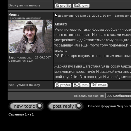
Вернуться к началу
Мишка
Добавлено: Сб Мар 01, 2008 1:50 pm
Заголовок с
Инкогнитивная какашка
Absurd
Меня почему-то такая форма сообщения совсе
нет я готов поспорить.Не знаю с какими мысл
употребляет и действитель потому лишь,что и
то задницу или ещё что-то тому подобное.И н
видел...
P.S. Бля,я зря вступил в спор с этим гиганто
Зарегистрирован: 27.06.2007
Сообщения: 8134
_________________
Жаркая пустыня Дагестана.За высоким барха
моя,моя,моя кровь течёт.И в жаркой пустыне
твой труп?Нет.Это наш труп!И из ещё дымящ
Вернуться к началу
Показать сообщения:
Список форумов Serj on 
Страница
1
из
1