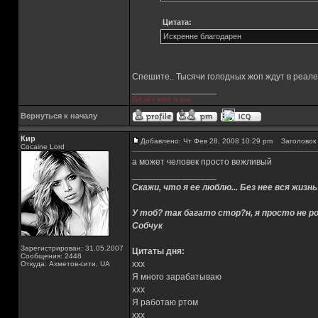
Цитата:
Искренне благодарен
Спешите.. Тысячи голодных жоп ждут в реале
_________________
But all I want is you
Вернуться к началу
Кир
Добавлено: Чт Фев 28, 2008 10:29 pm
Заголовок 
Cocaine Lord
а может человек просто вежливый
_________________
Скажи, что я ее люблю... Без нее вся жизнь
У тоб? так багато стор?н, я просто не ро
Собчук
Зарегистрирован: 31.05.2007
Цитаты дня:
Сообщения: 2448
xxx
Откуда: Ахметов-сити, UA
Я много зарабатываю
xxx
Я работаю ртом
xxx