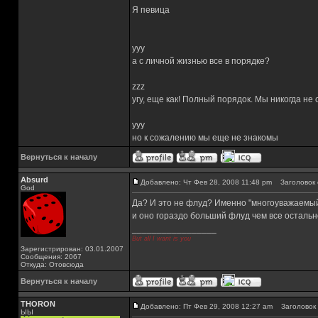
Я певица
yyy
а с личной жизнью все в порядке?
zzz
угу, еще как! Полный порядок. Мы никогда не
yyy
но к сожалению мы еще не знакомы
Вернуться к началу
Absurd
Добавлено: Чт Фев 28, 2008 11:48 pm
Заголовок 
God
Да? И это не флуд? Именно "многоуважаемый
и оно гораздо больший флуд чем все остальн
_________________
But all I want is you
Зарегистрирован: 03.01.2007
Сообщения: 2067
Откуда: Отовсюда
Вернуться к началу
THORON
Добавлено: Пт Фев 29, 2008 12:27 am
Заголовок 
ЫЫ