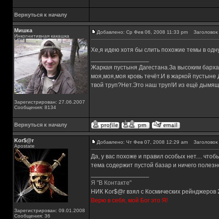
Вернуться к началу
Мишка
Добавлено: Ср Фев 06, 2008 11:33 pm
Заголовок 
Инкогнитивная какашка
Хе,я идею хотя бы слить похожие темы в одн
_________________
Жаркая пустыня Дагестана.За высоким барха
моя,моя,моя кровь течёт.И в жаркой пустыне
твой труп?Нет.Это наш труп!И из ещё дымящ
Зарегистрирован: 27.06.2007
Сообщения: 8134
Вернуться к началу
Kor$@r
Добавлено: Чт Фев 07, 2008 12:29 am
Заголовок 
Apostate
Да, у вас похоже и правил особых нет.... что
тема содержит пустой базар и ничего полезног
_________________
Я "В Контакте"
НИК Kor$@r взял с Космических рейнджеров 
Верю в себя, мой Бог это Я!
Зарегистрирован: 09.01.2008
Сообщения: 36