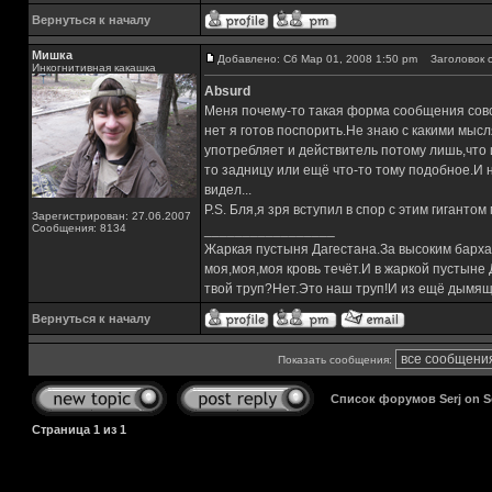
Вернуться к началу
Мишка
Добавлено: Сб Мар 01, 2008 1:50 pm
Заголовок с
Инкогнитивная какашка
Absurd
Меня почему-то такая форма сообщения совсе
нет я готов поспорить.Не знаю с какими мысл
употребляет и действитель потому лишь,что и
то задницу или ещё что-то тому подобное.И н
видел...
P.S. Бля,я зря вступил в спор с этим гиганто
Зарегистрирован: 27.06.2007
Сообщения: 8134
_________________
Жаркая пустыня Дагестана.За высоким барха
моя,моя,моя кровь течёт.И в жаркой пустыне
твой труп?Нет.Это наш труп!И из ещё дымящ
Вернуться к началу
Показать сообщения:
Список форумов Serj on 
Страница
1
из
1