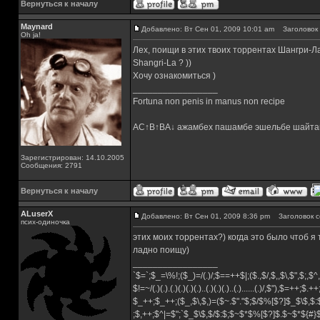
Вернуться к началу
Maynard
Добавлено: Вт Сен 01, 2009 10:01 am
Заголовок 
Oh ja!
Лех, поищи в этих твоих торрентах Шангри-Ла
Shangri-La ? ))
Хочу ознакомиться )
_________________
Fortuna non penis in manus non recipe
AC↑B↑BA↓ ажамбех пашамбе эшельбе шайта
Зарегистрирован: 14.10.2005
Сообщения: 2791
Вернуться к началу
ALuserX
Добавлено: Вт Сен 01, 2009 8:36 pm
Заголовок с
псих-одиночка
этих моих торрентах?) когда это было чтоб я 
ладно поищу)
_________________
`$=`;$_=\%!;($_)=/(.)/;$==++$|;($.,$/,$,,$\,$",$;,
$!=~/(.)(.).(.)(.)(.)(.)..(.)(.)(.)..(.)......(.)/,$"),$=++;$.+
$_++;$_++;($_,$\,$,)=($~.$"."$;$/$%[$?]$_$\$,$:
;$,++;$^|=$";`$_$\$,$/$:$;$~$*$%[$?]$.$~$*${#