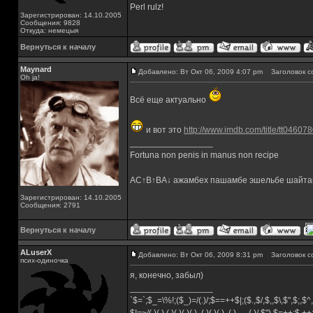
Perl rulz!
Зарегистрирован: 14.10.2005
Сообщения: 9828
Откуда: немецыя
Вернуться к началу
Maynard
Добавлено: Вт Окт 06, 2009 4:07 pm
Заголовок с
Oh ja!
Всё еще актуально
и вот это
http://www.imdb.com/title/tt046078
_________________
Fortuna non penis in manus non recipe
AC↑B↑BA↓ ажамбех пашамбе эшельбе шайта
Зарегистрирован: 14.10.2005
Сообщения: 2791
Вернуться к началу
ALuserX
Добавлено: Вт Окт 06, 2009 8:31 pm
Заголовок с
псих-одиночка
я, конечно, забыл)
_________________
`$=`;$_=\%!;($_)=/(.)/;$==++$|;($.,$/,$,,$\,$",$;,