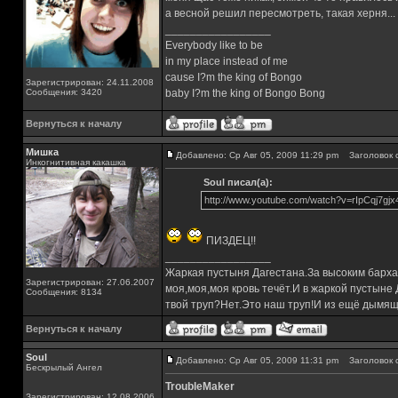
а весной решил пересмотреть, такая херня...
_________________
Everybody like to be
in my place instead of me
cause I?m the king of Bongo
Зарегистрирован: 24.11.2008
Сообщения: 3420
baby I?m the king of Bongo Bong
Вернуться к началу
Мишка
Добавлено: Ср Авг 05, 2009 11:29 pm
Заголовок 
Инкогнитивная какашка
Soul писал(а):
http://www.youtube.com/watch?v=rIpCqj7gjx
ПИЗДЕЦ!!
_________________
Жаркая пустыня Дагестана.За высоким барха
Зарегистрирован: 27.06.2007
моя,моя,моя кровь течёт.И в жаркой пустыне
Сообщения: 8134
твой труп?Нет.Это наш труп!И из ещё дымящ
Вернуться к началу
Soul
Добавлено: Ср Авг 05, 2009 11:31 pm
Заголовок 
Бескрылый Ангел
TroubleMaker
Зарегистрирован: 12.08.2006