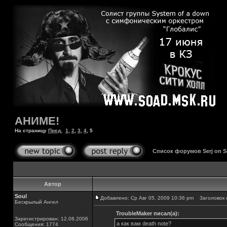
АНИМЕ!
На страницу
Пред.
1
,
2
,
3
,
4
,
5
Список форумов Serj on 
Автор
Soul
Добавлено: Ср Авг 05, 2009 10:36 pm
Заголовок 
Бескрылый Ангел
TroubleMaker писал(а):
Зарегистрирован: 12.08.2006
а как вам death note?
Сообщения: 1774