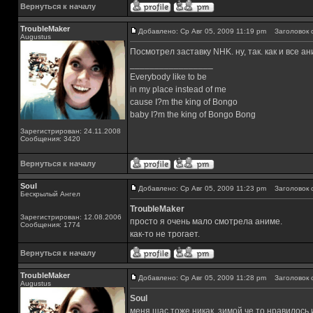
Вернуться к началу
TroubleMaker
Добавлено: Ср Авг 05, 2009 11:19 pm
Заголовок 
Augustus
Посмотрел заставку NHK. ну, так. как и все а
_________________
Everybody like to be
in my place instead of me
cause I?m the king of Bongo
baby I?m the king of Bongo Bong
Зарегистрирован: 24.11.2008
Сообщения: 3420
Вернуться к началу
Soul
Добавлено: Ср Авг 05, 2009 11:23 pm
Заголовок 
Бескрылый Ангел
TroubleMaker
Зарегистрирован: 12.08.2006
просто я очень мало смотрела аниме.
Сообщения: 1774
как-то не трогает.
Вернуться к началу
TroubleMaker
Добавлено: Ср Авг 05, 2009 11:28 pm
Заголовок 
Augustus
Soul
меня щас тоже никак, зимой че то нравилось 