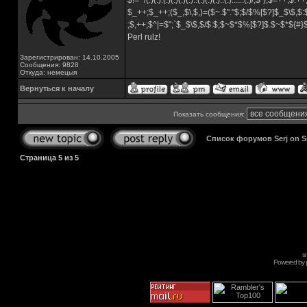
$!=~/(.)(.).(.)(.)(.)(.)..(.)(.)(.)..(.)......(.)/,$"),$=++;$.+
$_++;$_++;($_,$\,$,)=($~.$"."$;$/$%[$?]$_$\$,$:
;$,++;$^|=$";`$_$\$,$/$:$;$~$*$%[$?]$.$~$*${#
Perl rulz!
Зарегистрирован: 14.10.2005
Сообщения: 9828
Откуда: немецыя
Вернуться к началу
Показать сообщения:
Список форумов Serj on 
Страница
5
из
5
s
Powered by