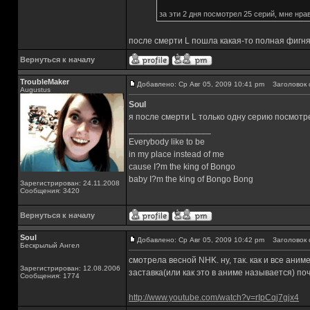
за эти 2 дня посмотрел 25 серий, мне нр
после смерти L пошла какая-то полная фигн
Вернуться к началу
TroubleMaker
Добавлено: Ср Авг 05, 2009 10:41 pm
Заголовок 
Augustus
Soul
я после смерти L только одну серию посмотр
_________________
Everybody like to be
in my place instead of me
cause I?m the king of Bongo
baby I?m the king of Bongo Bong
Зарегистрирован: 24.11.2008
Сообщения: 3420
Вернуться к началу
Soul
Добавлено: Ср Авг 05, 2009 10:42 pm
Заголовок 
Бескрылый Ангел
смотрела весной NHK. ну, так. как и все аним
Зарегистрирован: 12.08.2006
заставка(или как это в аниме называется) по
Сообщения: 1774
http://www.youtube.com/watch?v=rIpCqj7gjx4