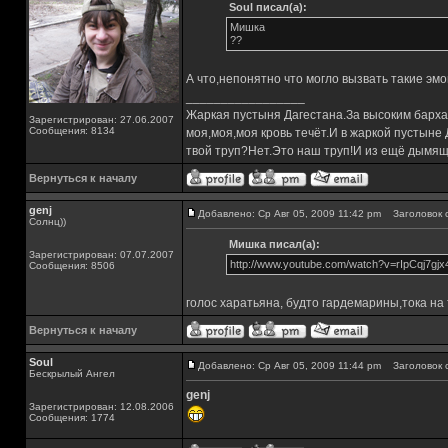
Soul писал(а):
Мишка
??
А что,непонятно что могло вызвать такие эм
_________________
Жаркая пустыня Дагестана.За высоким барха
Зарегистрирован: 27.06.2007
Сообщения: 8134
моя,моя,моя кровь течёт.И в жаркой пустыне
твой труп?Нет.Это наш труп!И из ещё дымящ
Вернуться к началу
genj
Добавлено: Ср Авг 05, 2009 11:42 pm
Заголовок 
Солнц))
Мишка писал(а):
Зарегистрирован: 07.07.2007
http://www.youtube.com/watch?v=rIpCqj7gjx
Сообщения: 8506
голос харатьяна, будто гардемарины,тока на
Вернуться к началу
Soul
Добавлено: Ср Авг 05, 2009 11:44 pm
Заголовок 
Бескрылый Ангел
genj
Зарегистрирован: 12.08.2006
Сообщения: 1774