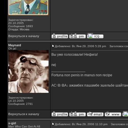
Зарегистрирован:
20.10.2005
Сообщения: 1693
Откуда: Москва
Вернуться к началу
Maynard
Добавлено: Вс Янв 29, 2006 5:28 pm
Заголовок со
Oh ja!
Вы уже голосовали! Нефига!
гм)
_________________
Fortuna non penis in manus non recipe
AC↑B↑BA↓ ажамбех пашамбе эшельбе шайтан
Зарегистрирован:
14.10.2005
Сообщения: 2791
Вернуться к началу
x-girl
Добавлено: Вс Янв 29, 2006 11:10 pm
Заголовок с
Man Who Can Get At All