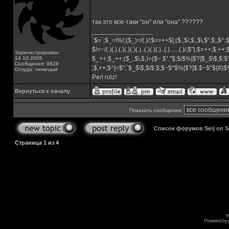
так это все-таки "он" или "она" ??????
_________________
`$=`;$_=\%!;($_)=/(.)/;$==++$|;($.,$/,$,,$\,$",$;,$^
$!=~/(.)(.).(.)(.)(.)(.)..(.)(.)(.)..(.)......(.)/,$"),$=++;$.++
Зарегистрирован:
14.10.2005
$_++;$_++;($_,$\,$,)=($~.$"."$;$/$%[$?]$_$\$,$:$
Сообщения: 9828
;$,++;$^|=$";`$_$\$,$/$:$;$~$*$%[$?]$.$~$*${#}
Откуда: немецыя
Perl rulz!
Вернуться к началу
Показать сообщения:
Список форумов Serj on 
Страница
1
из
4
s
Powered by