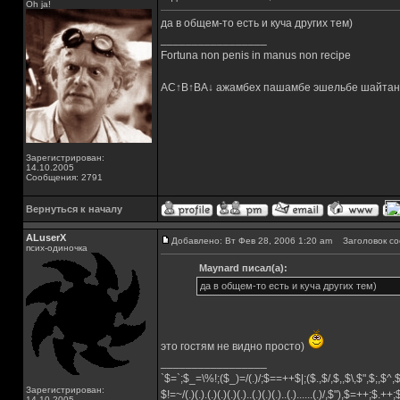
Oh ja!
да в общем-то есть и куча других тем)
_________________
Fortuna non penis in manus non recipe
AC↑B↑BA↓ ажамбех пашамбе эшельбе шайтан
Зарегистрирован:
14.10.2005
Сообщения: 2791
Вернуться к началу
ALuserX
Добавлено: Вт Фев 28, 2006 1:20 am
Заголовок со
псих-одиночка
Maynard писал(а):
да в общем-то есть и куча других тем)
это гостям не видно просто)
_________________
`$=`;$_=\%!;($_)=/(.)/;$==++$|;($.,$/,$,,$\,$",$;,$^
Зарегистрирован:
$!=~/(.)(.).(.)(.)(.)(.)..(.)(.)(.)..(.)......(.)/,$"),$=++;$.++
14.10.2005