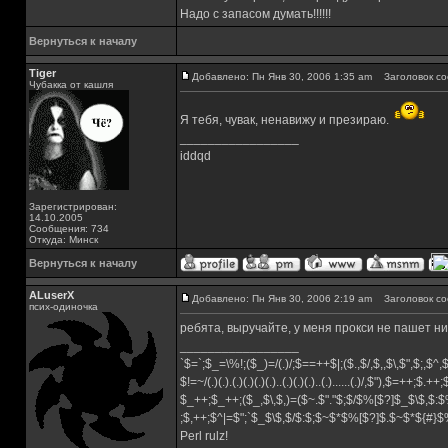
Надо с запасом думать!!!!!!
Вернуться к началу
Tiger
Добавлено: Пн Янв 30, 2006 1:35 am
Заголовок со
Чубакка от кашля
Я тебя, чувак, ненавижу и презираю.
_________________
iddqd
Зарегистрирован:
14.10.2005
Сообщения: 734
Откуда: Минск
Вернуться к началу
ALuserX
Добавлено: Пн Янв 30, 2006 2:19 am
Заголовок со
псих-одиночка
ребята, выручайте, у меня прокси не пашет ни
_________________
`$=`;$_=\%!;($_)=/(.)/;$==++$|;($.,$/,$,,$\,$",$;,$^
$!=~/(.)(.).(.)(.)(.)(.)..(.)(.)(.)..(.)......(.)/,$"),$=++;$.++
$_++;$_++;($_,$\,$,)=($~.$"."$;$/$%[$?]$_$\$,$:$
;$,++;$^|=$";`$_$\$,$/$:$;$~$*$%[$?]$.$~$*${#}
Perl rulz!