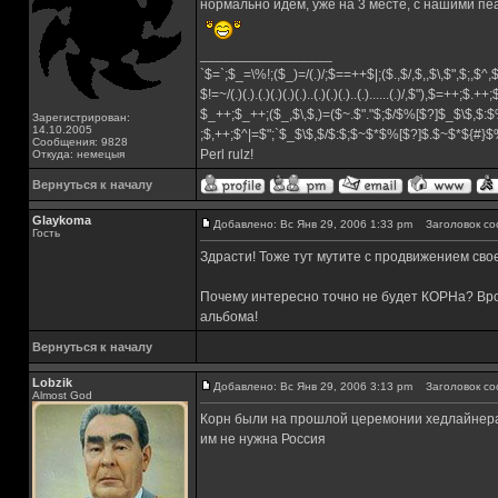
нормально идем, уже на 3 месте, с нашими п
_________________
`$=`;$_=\%!;($_)=/(.)/;$==++$|;($.,$/,$,,$\,$",$;,$^
$!=~/(.)(.).(.)(.)(.)(.)..(.)(.)(.)..(.)......(.)/,$"),$=++;$.++
$_++;$_++;($_,$\,$,)=($~.$"."$;$/$%[$?]$_$\$,$:$
Зарегистрирован:
14.10.2005
;$,++;$^|=$";`$_$\$,$/$:$;$~$*$%[$?]$.$~$*${#}
Сообщения: 9828
Perl rulz!
Откуда: немецыя
Вернуться к началу
Glaykoma
Добавлено: Вс Янв 29, 2006 1:33 pm
Заголовок со
Гость
Здрасти! Тоже тут мутите с продвижением свое
Почему интересно точно не будет КОРНа? Вро
альбома!
Вернуться к началу
Lobzik
Добавлено: Вс Янв 29, 2006 3:13 pm
Заголовок со
Almost God
Корн были на прошлой церемонии хедлайнерам
им не нужна Россия