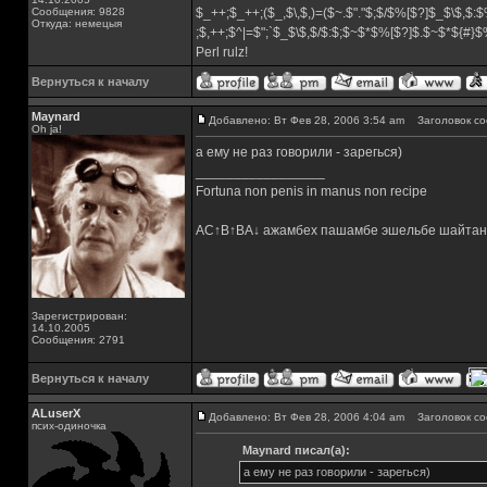
Сообщения: 9828
$_++;$_++;($_,$\,$,)=($~.$"."$;$/$%[$?]$_$\$,$:$
Откуда: немецыя
;$,++;$^|=$";`$_$\$,$/$:$;$~$*$%[$?]$.$~$*${#}
Perl rulz!
Вернуться к началу
Maynard
Добавлено: Вт Фев 28, 2006 3:54 am
Заголовок со
Oh ja!
а ему не раз говорили - зарегься)
_________________
Fortuna non penis in manus non recipe
AC↑B↑BA↓ ажамбех пашамбе эшельбе шайтан
Зарегистрирован:
14.10.2005
Сообщения: 2791
Вернуться к началу
ALuserX
Добавлено: Вт Фев 28, 2006 4:04 am
Заголовок со
псих-одиночка
Maynard писал(а):
а ему не раз говорили - зарегься)