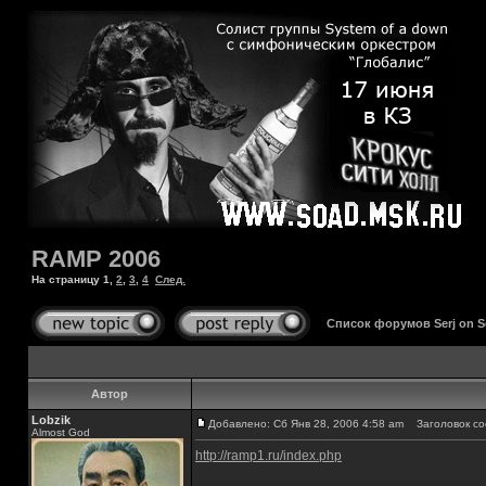
RAMP 2006
На страницу
1
,
2
,
3
,
4
След.
Список форумов Serj on 
Автор
Lobzik
Добавлено: Сб Янв 28, 2006 4:58 am
Заголовок со
Almost God
http://ramp1.ru/index.php