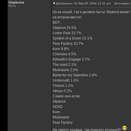
Glaykoma
Добавлено: Пн Янв 30, 2006 12:31 am
Заголовок с
Гость
Ну ка нахуй, так и должно быть! Slipknot може
на втором месте!
ВОТ:
Slipknot 25.5%
Linkin Park 23.7%
System of a Down 15.1%
Fear Factory 10.7%
Korn 8.8%
Chimaira 4.5%
Killswitch Engage 3.7%
The used 2.1%
Mudvayne 2.0%
Bullet for my Valentine 1.4%
Underoath 1.4%
Trivium 1.1%
Atreyu 0.2%
Самое оно если:
Slipknot
SOAD
Korn
Mudvayne
Fear Factory
Не смогут первые, так приедут вторые!!!!