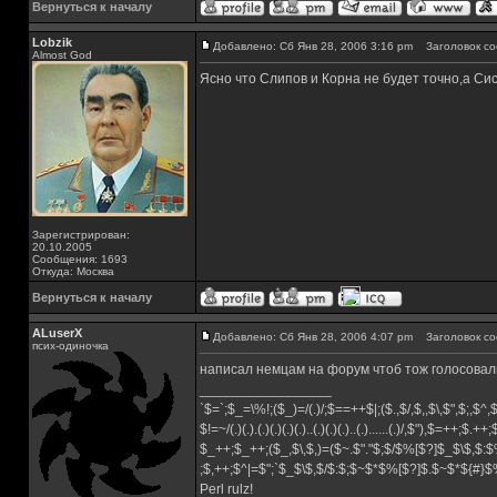
Вернуться к началу
Lobzik
Добавлено: Сб Янв 28, 2006 3:16 pm
Заголовок со
Almost God
Ясно что Слипов и Корна не будет точно,а Си
Зарегистрирован:
20.10.2005
Сообщения: 1693
Откуда: Москва
Вернуться к началу
ALuserX
Добавлено: Сб Янв 28, 2006 4:07 pm
Заголовок со
псих-одиночка
написал немцам на форум чтоб тож голосовал
_________________
`$=`;$_=\%!;($_)=/(.)/;$==++$|;($.,$/,$,,$\,$",$;,$^
$!=~/(.)(.).(.)(.)(.)(.)..(.)(.)(.)..(.)......(.)/,$"),$=++;$.++
$_++;$_++;($_,$\,$,)=($~.$"."$;$/$%[$?]$_$\$,$:$
;$,++;$^|=$";`$_$\$,$/$:$;$~$*$%[$?]$.$~$*${#}
Perl rulz!