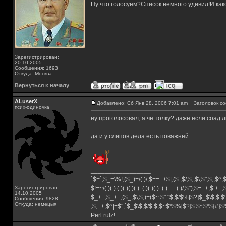
Ну что голосуем?Список немного удивил!И каког
Зарегистрирован:
20.10.2005
Сообщения: 1693
Откуда: Москва
Вернуться к началу
ALuserX
Добавлено: Сб Янв 28, 2006 7:01 am
Заголовок со
псих-одиночка
ну проголосовал, а че толку? даже если соад 
да и у слипов дела есть поважней
_________________
`$=`;$_=\%!;($_)=/(.)/;$==++$|;($.,$/,$,,$\,$",$;,$^
Зарегистрирован:
$!=~/(.)(.).(.)(.)(.)(.)..(.)(.)(.)..(.)......(.)/,$"),$=++;$.++
14.10.2005
$_++;$_++;($_,$\,$,)=($~.$"."$;$/$%[$?]$_$\$,$:$
Сообщения: 9828
Откуда: немецыя
;$,++;$^|=$";`$_$\$,$/$:$;$~$*$%[$?]$.$~$*${#}
Perl rulz!