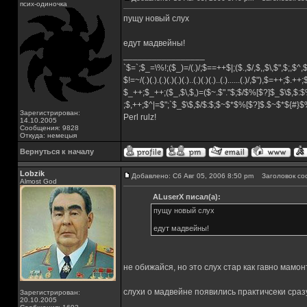
псих-одиночка
пущу новый слух
едут мадвейны!
_________________
`$=`;$_=\%!;($_)=/(.)/;$==++$|;($.,$/,$,,$\,$",$;,$^
$!=~/(.)(.).(.)(.)(.)(.)..(.)(.)(.)..(.)......(.)/,$"),$=++;$.++
$_++;$_++;($_,$\,$,)=($~.$"."$;$/$%[$?]$_$\$,$:$
;$,++;$^|=$";`$_$\$,$/$:$;$~$*$%[$?]$.$~$*${#}
Зарегистрирован:
Perl rulz!
14.10.2005
Сообщения: 9828
Откуда: немецыя
Вернуться к началу
Lobzik
Добавлено: Сб Авг 05, 2006 8:50 pm
Заголовок со
Almost God
ALuserX писал(а):
пущу новый слух
едут мадвейны!
не обижайся, но это слух стар как гавно мамон
слухи о мадвейне появились практичсеки сраз
Зарегистрирован:
20.10.2005
_________________