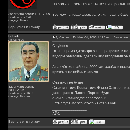
На большее, чем Психея, можешь не расчиты
_________________
Зарегистрирован: 11.11.2005
Все, чем ты гордишься, рано или поздно буде
Сообщения: 241
Откуда: Минск
Вернуться к началу
Lobzik
Добавлено: Вс Июн 04, 2006 12:23 am
Заголовок с
Almost God
Glaykoma
Это не промо диск!Корн бля не разрешили пол
пидоры рамповцы сделали вид что узанли об 
А на счёт хедлайнера 2006 уже заебали произ
причём я не пойму с какими
Слипкнот не будет
Зарегистрирован:
Системы тоже Корна тоже Файер Фактора тож
20.10.2005
даже сраных Линкин Парк не будет
Сообщения: 1693
Откуда: Москва
с кем они там ведут переговоры?
Есть слухи что это кто-то из старичков
_________________
АЙС
Вернуться к началу