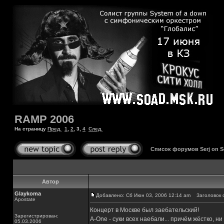
RAMP 2006
На страницу
Пред.
1
,
2
,
3
,
4
След.
Список форумов Serj on 
Автор
Glaykoma
Добавлено: Сб Июн 03, 2006 12:14 am
Заголовок 
Apostate
Концерт в Москве был заебательский!
Зарегистрирован:
A-One - суки всех наебали... причём жёстко, н
05.03.2006