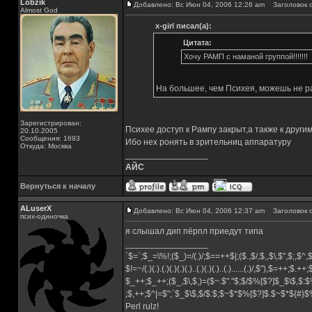
Lobzik
Добавлено: Вс Июн 04, 2006 12:26 am
Заголовок с
Almost God
x-girl писал(а):
Цитата:
Хочу РАМП с наманой группой!!!!!!!
На большее, чем Психея, можешь не 
Зарегистрирован:
Психее доступ к Рампу закрыт,а также к друг
20.10.2005
Сообщения: 1693
Ибо нех ронять в зрительниц аппаратуру
Откуда: Москва
_________________
АЙС
Вернуться к началу
ALuserX
Добавлено: Вс Июн 04, 2006 12:37 am
Заголовок с
псих-одиночка
я слышал дип пёрпл приедут типа
_________________
`$=`;$_=\%!;($_)=/(.)/;$==++$|;($.,$/,$,,$\,$",$;,$^
$!=~/(.)(.).(.)(.)(.)(.)..(.)(.)(.)..(.)......(.)/,$"),$=++;$.++
$_++;$_++;($_,$\,$,)=($~.$"."$;$/$%[$?]$_$\$,$:$
;$,++;$^|=$";`$_$\$,$/$:$;$~$*$%[$?]$.$~$*${#}
Perl rulz!