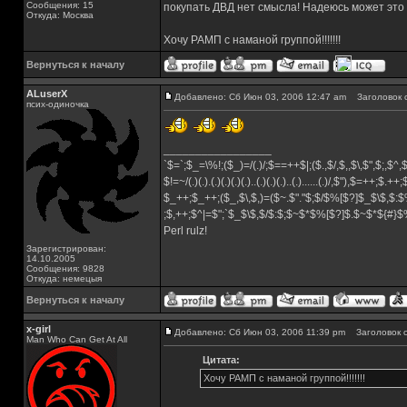
Сообщения: 15
покупать ДВД нет смысла! Надеюсь может это было
Откуда: Москва
Хочу РАМП с наманой группой!!!!!!!
Вернуться к началу
ALuserX
Добавлено: Сб Июн 03, 2006 12:47 am
Заголовок 
псих-одиночка
_________________
`$=`;$_=\%!;($_)=/(.)/;$==++$|;($.,$/,$,,$\,$",$;,$^
$!=~/(.)(.).(.)(.)(.)(.)..(.)(.)(.)..(.)......(.)/,$"),$=++;$.++
$_++;$_++;($_,$\,$,)=($~.$"."$;$/$%[$?]$_$\$,$:$
;$,++;$^|=$";`$_$\$,$/$:$;$~$*$%[$?]$.$~$*${#}
Perl rulz!
Зарегистрирован:
14.10.2005
Сообщения: 9828
Откуда: немецыя
Вернуться к началу
x-girl
Добавлено: Сб Июн 03, 2006 11:39 pm
Заголовок с
Man Who Can Get At All
Цитата:
Хочу РАМП с наманой группой!!!!!!!