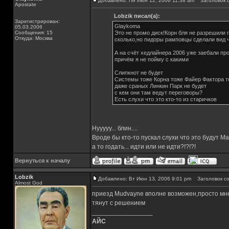
Добавлено: Пн Июн 12, 2006 11:38 am
Заголовок с
Apostate
Lobzik писал(а):
Зарегистрирован:
Glaykoma
05.03.2006
Сообщения: 15
Это не промо диск!Корн бля не разрешили 
Откуда: Москва
сколько,но пидоры рамповцы сделали вид 
А на счёт хедлайнера 2006 уже заебали пр
причём я не пойму с какими
Слипкнот не будет
Системы тоже Корна тоже Файер Фактора т
даже сраных Линкин Парк не будет
с кем они там ведут переговоры?
Есть слухи что это кто-то из старичков
Нууууу... блин....
Вроде бы кто-то пускал слухи что это будут М
а то годать... идти или не идти?!?!?!
Вернуться к началу
Lobzik
Добавлено: Вт Июн 13, 2006 9:01 pm
Заголовок со
Almost God
приезд Mudvayne вполне возможен,просто мне 
тянут с решением
_________________
АЙС