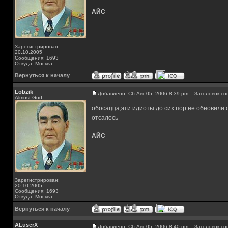
_________________
АЙС
Зарегистрирован:
20.10.2005
Сообщения: 1693
Откуда: Москва
Вернуться к началу
Lobzik
Добавлено: Сб Авг 05, 2006 8:39 pm
Заголовок со
Almost God
обосацца,эти идиоты до сих пор не обновили 
отсалось
_________________
АЙС
Зарегистрирован:
20.10.2005
Сообщения: 1693
Откуда: Москва
Вернуться к началу
ALuserX
Добавлено: Сб Авг 05, 2006 8:40 pm
Заголовок со