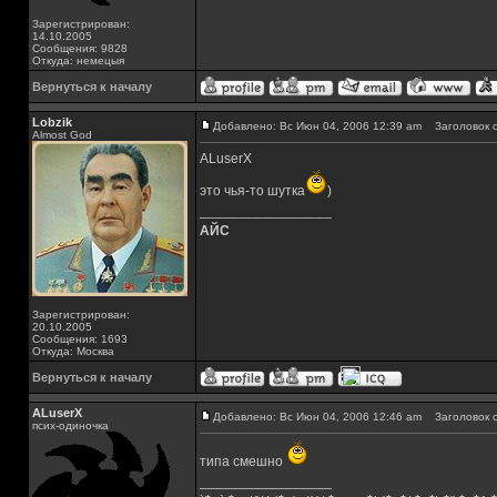
Зарегистрирован:
14.10.2005
Сообщения: 9828
Откуда: немецыя
Вернуться к началу
Lobzik
Добавлено: Вс Июн 04, 2006 12:39 am
Заголовок с
Almost God
ALuserX
это чья-то шутка
)
_________________
АЙС
Зарегистрирован:
20.10.2005
Сообщения: 1693
Откуда: Москва
Вернуться к началу
ALuserX
Добавлено: Вс Июн 04, 2006 12:46 am
Заголовок с
псих-одиночка
типа смешно
_________________