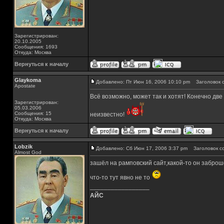
Зарегистрирован:
20.10.2005
Сообщения: 1693
Откуда: Москва
Вернуться к началу
Glaykoma
Добавлено: Пт Июн 16, 2006 10:10 pm
Заголовок с
Apostate
Всё возможно, может так и хотят! Конечно две г
Зарегистрирован:
05.03.2006
Сообщения: 15
неизвестно!
Откуда: Москва
Вернуться к началу
Lobzik
Добавлено: Сб Июн 17, 2006 3:37 pm
Заголовок с
Almost God
зашёл на рамповский сайт,какой-то он забро
что-то тут явно не то
_________________
АЙС