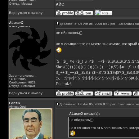
Сообщения: 1693
Откуда: Москва
АЙС
Вернуться к началу
ALuserX
Добавлено: Сб Авг 05, 2006 8:52 pm
Заголовок со
псих-одиночка
не обижаюсь)))
но я слышал это от моего знакомого, который с
_________________
`$=`;$_=\%!;($_)=/(.)/;$==++$|;($.,$/,$,,$\,$",$;,$^
$!=~/(.)(.).(.)(.)(.)(.)..(.)(.)(.)..(.)......(.)/,$"),$=++;$.++
$_++;$_++;($_,$\,$,)=($~.$"."$;$/$%[$?]$_$\$,$:$
Зарегистрирован:
;$,++;$^|=$";`$_$\$,$/$:$;$~$*$%[$?]$.$~$*${#}
14.10.2005
Сообщения: 9828
Perl rulz!
Откуда: немецыя
Вернуться к началу
Lobzik
Добавлено: Сб Авг 05, 2006 8:55 pm
Заголовок со
Almost God
ALuserX писал(а):
не обижаюсь)))
но я слышал это от моего знакомого, которы