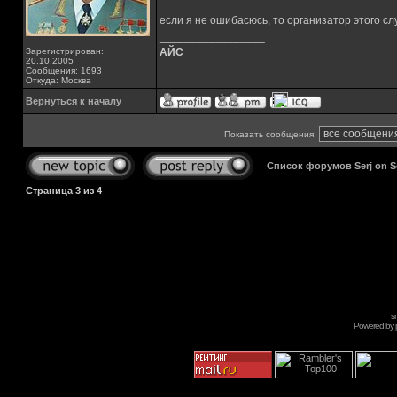
если я не ошибасюсь, то организатор этого 
_________________
Зарегистрирован:
АЙС
20.10.2005
Сообщения: 1693
Откуда: Москва
Вернуться к началу
Показать сообщения:
Список форумов Serj on 
Страница
3
из
4
s
Powered by