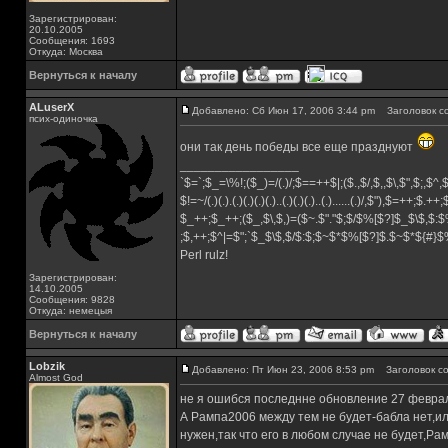
Зарегистрирован:
20.10.2005
Сообщения: 1693
Откуда: Москва
Вернуться к началу
ALuserX
Добавлено: Сб Июн 17, 2006 3:44 pm
Заголовок с
псих-одиночка
они так день победы все еще празднуют
_________________
`$=`;$_=\%!;($_)=/(.)/;$==++$|;($.,$/,$,,$\,$",$;,$^
$!=~/(.)(.).(.)(.)(.)(.)..(.)(.)(.)..(.)......(.)/,$"),$=++;$.++
$_++;$_++;($_,$\,$,)=($~.$"."$;$/$%[$?]$_$\$,$:$
;$,++;$^|=$";`$_$\$,$/$:$;$~$*$%[$?]$.$~$*${#}
Perl rulz!
Зарегистрирован:
14.10.2005
Сообщения: 9828
Откуда: немецыя
Вернуться к началу
Lobzik
Добавлено: Пт Июн 23, 2006 8:53 pm
Заголовок со
Almost God
не я ошибся последнне обновление 27 февра
А Рампа2006 между тем не будет-бабла нет,ил
нужен,так что его в любом случае не будет,Р