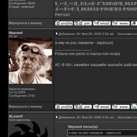
Сообщения: 9828
$_++;$_++;($_,$\,$,)=($~.$"."$;$/$%[$?]$_$\$,$:$
Откуда: немецыя
;$,++;$^|=$";`$_$\$,$/$:$;$~$*$%[$?]$.$~$*${#}
Perl rulz!
Вернуться к началу
Maynard
Добавлено: Вт Фев 28, 2006 3:54 am
Заголовок со
Oh ja!
а ему не раз говорили - зарегься)
_________________
Fortuna non penis in manus non recipe
AC↑B↑BA↓ ажамбех пашамбе эшельбе шайтан
Зарегистрирован:
14.10.2005
Сообщения: 2791
Вернуться к началу
ALuserX
Добавлено: Вт Фев 28, 2006 4:04 am
Заголовок со
псих-одиночка
Maynard писал(а):
а ему не раз говорили - зарегься)