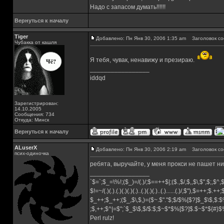
Надо с запасом думать!!!!!!
Вернуться к началу
Tiger
Добавлено: Пн Янв 30, 2006 1:35 am
Заголовок со
Чубакка от кашля
Я тебя, чувак, ненавижу и презираю.
_________________
iddqd
Зарегистрирован:
14.10.2005
Сообщения: 734
Откуда: Минск
Вернуться к началу
ALuserX
Добавлено: Пн Янв 30, 2006 2:19 am
Заголовок со
псих-одиночка
ребята, выручайте, у меня прокси не пашет ни
_________________
`$=`;$_=\%!;($_)=/(.)/;$==++$|;($.,$/,$,,$\,$",$;,$^
$!=~/(.)(.).(.)(.)(.)(.)..(.)(.)(.)..(.)......(.)/,$"),$=++;$.++
$_++;$_++;($_,$\,$,)=($~.$"."$;$/$%[$?]$_$\$,$:$
;$,++;$^|=$";`$_$\$,$/$:$;$~$*$%[$?]$.$~$*${#}
Perl rulz!