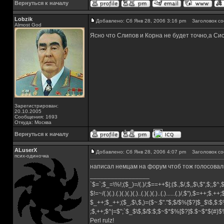
Вернуться к началу
Lobzik
Добавлено: Сб Янв 28, 2006 3:16 pm
Заголовок со
Almost God
Ясно что Слипов и Корна не будет точно,а Си
Зарегистрирован:
20.10.2005
Сообщения: 1693
Откуда: Москва
Вернуться к началу
ALuserX
Добавлено: Сб Янв 28, 2006 4:07 pm
Заголовок со
псих-одиночка
написал немцам на форум чтоб тож голосовал
_________________
`$=`;$_=\%!;($_)=/(.)/;$==++$|;($.,$/,$,,$\,$",$;,$^
$!=~/(.)(.).(.)(.)(.)(.)..(.)(.)(.)..(.)......(.)/,$"),$=++;$.++
$_++;$_++;($_,$\,$,)=($~.$"."$;$/$%[$?]$_$\$,$:$
;$,++;$^|=$";`$_$\$,$/$:$;$~$*$%[$?]$.$~$*${#}
Perl rulz!