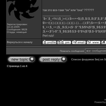
так это все-таки "он" или "она" ??????
_________________
`$=`;$_=\%!;($_)=/(.)/;$==++$|;($.,$/,$,,$\,$",$;,$^
$!=~/(.)(.).(.)(.)(.)(.)..(.)(.)(.)..(.)......(.)/,$"),$=++;$.++
Зарегистрирован:
14.10.2005
$_++;$_++;($_,$\,$,)=($~.$"."$;$/$%[$?]$_$\$,$:$
Сообщения: 9828
;$,++;$^|=$";`$_$\$,$/$:$;$~$*$%[$?]$.$~$*${#}
Откуда: немецыя
Perl rulz!
Вернуться к началу
Показать сообщения:
Список форумов Serj on 
Страница
1
из
4
s
Powered by