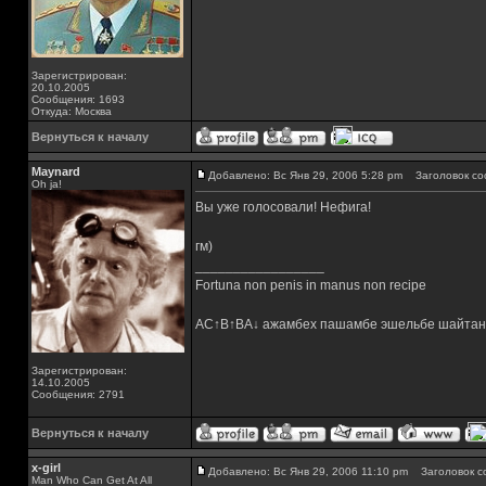
Зарегистрирован:
20.10.2005
Сообщения: 1693
Откуда: Москва
Вернуться к началу
Maynard
Добавлено: Вс Янв 29, 2006 5:28 pm
Заголовок со
Oh ja!
Вы уже голосовали! Нефига!
гм)
_________________
Fortuna non penis in manus non recipe
AC↑B↑BA↓ ажамбех пашамбе эшельбе шайтан
Зарегистрирован:
14.10.2005
Сообщения: 2791
Вернуться к началу
x-girl
Добавлено: Вс Янв 29, 2006 11:10 pm
Заголовок с
Man Who Can Get At All