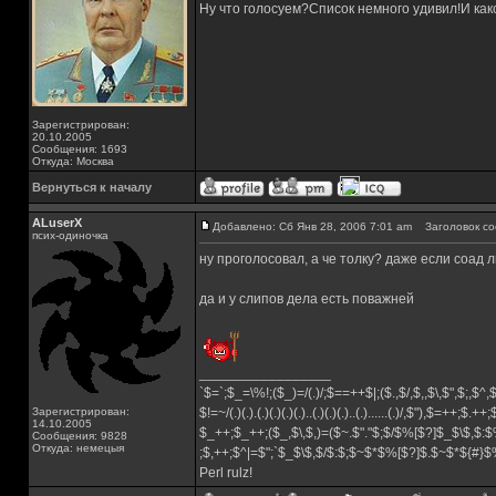
Ну что голосуем?Список немного удивил!И каког
Зарегистрирован:
20.10.2005
Сообщения: 1693
Откуда: Москва
Вернуться к началу
ALuserX
Добавлено: Сб Янв 28, 2006 7:01 am
Заголовок со
псих-одиночка
ну проголосовал, а че толку? даже если соад 
да и у слипов дела есть поважней
_________________
`$=`;$_=\%!;($_)=/(.)/;$==++$|;($.,$/,$,,$\,$",$;,$^
Зарегистрирован:
$!=~/(.)(.).(.)(.)(.)(.)..(.)(.)(.)..(.)......(.)/,$"),$=++;$.++
14.10.2005
$_++;$_++;($_,$\,$,)=($~.$"."$;$/$%[$?]$_$\$,$:$
Сообщения: 9828
Откуда: немецыя
;$,++;$^|=$";`$_$\$,$/$:$;$~$*$%[$?]$.$~$*${#}
Perl rulz!