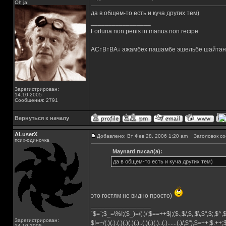
Oh ja!
да в общем-то есть и куча других тем)
_________________
Fortuna non penis in manus non recipe
AC↑B↑BA↓ ажамбех пашамбе эшельбе шайтан
Зарегистрирован:
14.10.2005
Сообщения: 2791
Вернуться к началу
ALuserX
Добавлено: Вт Фев 28, 2006 1:20 am
Заголовок со
псих-одиночка
Maynard писал(а):
да в общем-то есть и куча других тем)
это гостям не видно просто)
_________________
`$=`;$_=\%!;($_)=/(.)/;$==++$|;($.,$/,$,,$\,$",$;,$^
Зарегистрирован:
$!=~/(.)(.).(.)(.)(.)(.)..(.)(.)(.)..(.)......(.)/,$"),$=++;$.++
14.10.2005