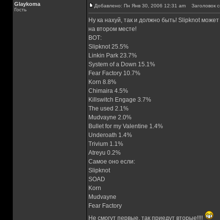
Glaykoma
Добавлено: Пн Янв 30, 2006 12:31 am
Заголовок с
Гость
Ну ка нахуй, так и должно быть! Slipknot може
на втором месте!
ВОТ:
Slipknot 25.5%
Linkin Park 23.7%
System of a Down 15.1%
Fear Factory 10.7%
Korn 8.8%
Chimaira 4.5%
Killswitch Engage 3.7%
The used 2.1%
Mudvayne 2.0%
Bullet for my Valentine 1.4%
Underoath 1.4%
Trivium 1.1%
Atreyu 0.2%
Самое оно если:
Slipknot
SOAD
Korn
Mudvayne
Fear Factory
Не смогут первые, так приедут вторые!!!!