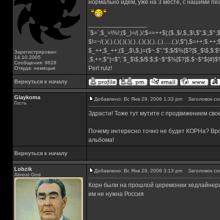
нормально идем, уже на 3 месте, с нашими п
_________________
`$=`;$_=\%!;($_)=/(.)/;$==++$|;($.,$/,$,,$\,$",$;,$^
$!=~/(.)(.).(.)(.)(.)(.)..(.)(.)(.)..(.)......(.)/,$"),$=++;$.++
$_++;$_++;($_,$\,$,)=($~.$"."$;$/$%[$?]$_$\$,$:$
Зарегистрирован:
14.10.2005
;$,++;$^|=$";`$_$\$,$/$:$;$~$*$%[$?]$.$~$*${#}
Сообщения: 9828
Perl rulz!
Откуда: немецыя
Вернуться к началу
Glaykoma
Добавлено: Вс Янв 29, 2006 1:33 pm
Заголовок со
Гость
Здрасти! Тоже тут мутите с продвижением свое
Почему интересно точно не будет КОРНа? Вро
альбома!
Вернуться к началу
Lobzik
Добавлено: Вс Янв 29, 2006 3:13 pm
Заголовок со
Almost God
Корн были на прошлой церемонии хедлайнерам
им не нужна Россия