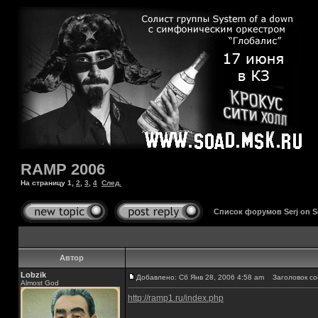
RAMP 2006
На страницу
1
,
2
,
3
,
4
След.
Список форумов Serj on 
Автор
Lobzik
Добавлено: Сб Янв 28, 2006 4:58 am
Заголовок со
Almost God
http://ramp1.ru/index.php